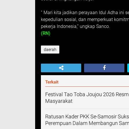
“ Mari kita jadikan perayaan Idul Adha i
kepedulian sosial, dan memperkuat komitm
pekerja Indonesia,” ungkap Sanco.
(RN)
daerah
Terkait
Festival Tao Toba Joujou 2026 Resm
Masyarakat
Ratusan Kader PKK Se-Samosir Suk
Perempuan Dalam Membangun Samo