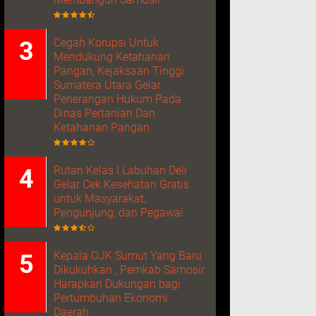
Cegah Korupsi Untuk
Mendukung Ketahanan
Pangan, Kejaksaan Tinggi
Sumatera Utara Gelar
Penerangan Hukum Pada
Dinas Pertanian Dan
Ketahanan Pangan
Rutan Kelas I Labuhan Deli
Gelar Cek Kesehatan Gratis
untuk Masyarakat,
Pengunjung, dan Pegawai
Kepala OJK Sumut Yang Baru
Dikukuhkan , Pemkab Samosir
Harapkan Dukungan bagi
Pertumbuhan Ekonomi
Daerah