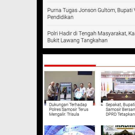
Purna Tugas Jonson Gultom, Bupati V
Pendidikan
Polri Hadir di Tengah Masyarakat, K
Bukit Lawang Tangkahan
DIREKOMENDASIKAN
Dukungan Terhadap
Sepakat, Bupat
Polres Samosir Terus
Samosir Bersa
Mengalir. Trisula
DPRD Tetapkan
Integritas Sampaikan
Perda
Cindera Mata Jam
Pertanggungj
dan Cermin Kepada
Pelaksanaan A
Kapolres Samosir.
Tahun Anggara