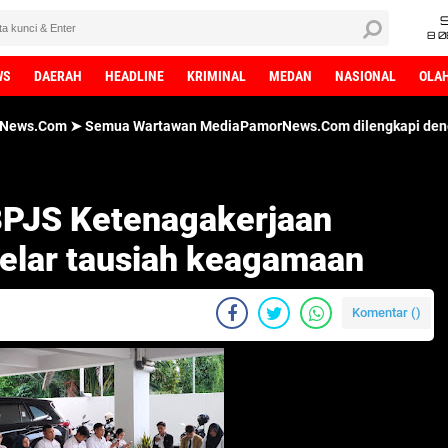
8 0
WS
DAERAH
HEADLINE
KRIMINAL
MEDAN
NASIONAL
OLA
a Wartawan MediaPamorNews.Com dilengkapi dengan ID Card Wartaw
BPJS Ketenagakerjaan
elar tausiah keagamaan
Komentar (
)