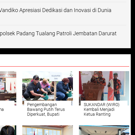
andiko Apresiasi Dedikasi dan Inovasi di Dunia
apolsek Padang Tualang Patroli Jembatan Darurat
i
Pengembangan
SUKANDAR (WIRO)
ma
Bawang Putih Terus
Kembali Menjadi
Diperkuat, Bupati
Ketua Ranting
Samosir Kembali
Pemuda Pancasila
awaban
Serahkan Bantuan 4
Kelurahan kwala
PBD
Ton Benih Bawang
Bingai Periode
n
Putih
2026;-2028