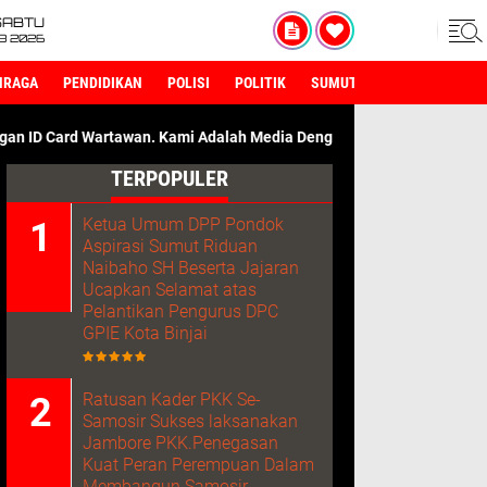
SABTU
8 2026
HRAGA
PENDIDIKAN
POLISI
POLITIK
SUMUT
an. Kami Adalah Media Dengan Sumber Referensi Terpercaya.
TERPOPULER
Ketua Umum DPP Pondok
Aspirasi Sumut Riduan
Naibaho SH Beserta Jajaran
Ucapkan Selamat atas
Pelantikan Pengurus DPC
GPIE Kota Binjai
Ratusan Kader PKK Se-
Samosir Sukses laksanakan
Jambore PKK.Penegasan
Kuat Peran Perempuan Dalam
Membangun Samosir.