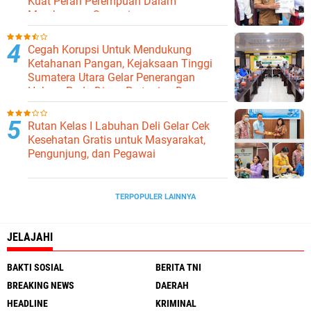
Kuat Peran Perempuan Dalam
Membangun Samosir.
Cegah Korupsi Untuk Mendukung
Ketahanan Pangan, Kejaksaan Tinggi
Sumatera Utara Gelar Penerangan
Hukum Pada Dinas Pertanian Dan
Ketahanan Pangan
Rutan Kelas I Labuhan Deli Gelar Cek
Kesehatan Gratis untuk Masyarakat,
Pengunjung, dan Pegawai
TERPOPULER LAINNYA
JELAJAHI
BAKTI SOSIAL
BERITA TNI
BREAKING NEWS
DAERAH
HEADLINE
KRIMINAL