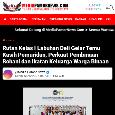
JUM'AT
7 08 2026
BAKTI SOSIAL
BERITA TNI
BREAKING NEWS
DAERAH
HEADLINE
KRIMI
Selamat Datang di MediaPamorNews.Com ➤ Semua Wartawan Media
›
medan
Rutan Kelas I Labuhan Deli Gelar Temu Kasih Pemuridan, Perkuat Pembinaan Rohani dan Ikatan Keluarga Warga Binaan
Rutan Kelas I Labuhan Deli Gelar Temu
Kasih Pemuridan, Perkuat Pembinaan
Rohani dan Ikatan Keluarga Warga Binaan
Media Pamor News
Senin, 5/25/2026 04:23:00 PM WIB