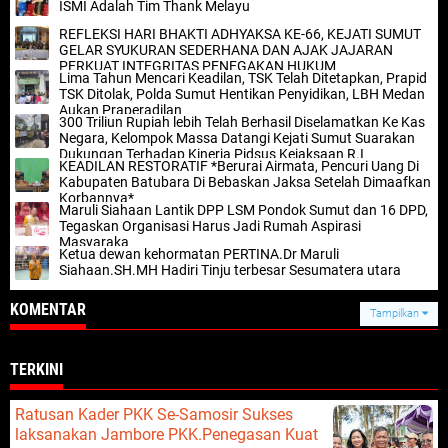
ISMI Adalah Tim Thank Melayu
REFLEKSI HARI BHAKTI ADHYAKSA KE-66, KEJATI SUMUT
GELAR SYUKURAN SEDERHANA DAN AJAK JAJARAN
PERKUAT INTEGRITAS PENEGAKAN HUKUM
Lima Tahun Mencari Keadilan, TSK Telah Ditetapkan, Prapid
TSK Ditolak, Polda Sumut Hentikan Penyidikan, LBH Medan
Aukan Praperadilan
300 Triliun Rupiah lebih Telah Berhasil Diselamatkan Ke Kas
Negara, Kelompok Massa Datangi Kejati Sumut Suarakan
Dukungan Terhadap Kinerja Pidsus Kejaksaan R.I
KEADILAN RESTORATIF *Berurai Airmata, Pencuri Uang Di
Kabupaten Batubara Di Bebaskan Jaksa Setelah Dimaafkan
Korbannya*
Maruli Siahaan Lantik DPP LSM Pondok Sumut dan 16 DPD,
Tegaskan Organisasi Harus Jadi Rumah Aspirasi
Masyaraka
Ketua dewan kehormatan PERTINA.Dr Maruli
Siahaan.SH.MH Hadiri Tinju terbesar Sesumatera utara
KOMENTAR
Tampilkan
TERKINI
Ratusan Kader PKK Se-Samosir Sukses
laksanakan Jambore PKK.Penegasan Kuat