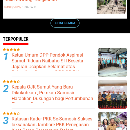
03/08/2026,
19:07 WIB
LIHAT SEMUA
TERPOPULER
Ketua Umum DPP Pondok Aspirasi
Sumut Riduan Naibaho SH Beserta
Jajaran Ucapkan Selamat atas
Pelantikan Pengurus DPC GPIE Kota
Binjai
Kepala OJK Sumut Yang Baru
Dikukuhkan , Pemkab Samosir
Harapkan Dukungan bagi Pertumbuhan
Ekonomi Daerah
Ratusan Kader PKK Se-Samosir Sukses
laksanakan Jambore PKK.Penegasan