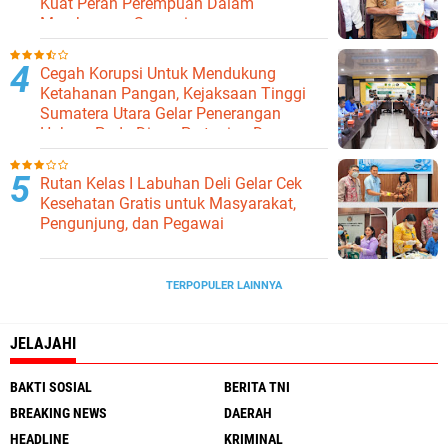
Kuat Peran Perempuan Dalam
Membangun Samosir.
Cegah Korupsi Untuk Mendukung
Ketahanan Pangan, Kejaksaan Tinggi
Sumatera Utara Gelar Penerangan
Hukum Pada Dinas Pertanian Dan
Ketahanan Pangan
Rutan Kelas I Labuhan Deli Gelar Cek
Kesehatan Gratis untuk Masyarakat,
Pengunjung, dan Pegawai
TERPOPULER LAINNYA
JELAJAHI
BAKTI SOSIAL
BERITA TNI
BREAKING NEWS
DAERAH
HEADLINE
KRIMINAL