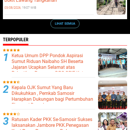
Bukit Lawang Tangkahan
03/08/2026,
19:07 WIB
LIHAT SEMUA
TERPOPULER
Ketua Umum DPP Pondok Aspirasi
Sumut Riduan Naibaho SH Beserta
Jajaran Ucapkan Selamat atas
Pelantikan Pengurus DPC GPIE Kota
Binjai
Kepala OJK Sumut Yang Baru
Dikukuhkan , Pemkab Samosir
Harapkan Dukungan bagi Pertumbuhan
Ekonomi Daerah
Ratusan Kader PKK Se-Samosir Sukses
laksanakan Jambore PKK.Penegasan