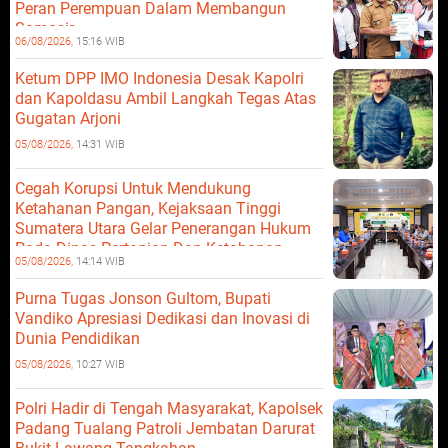
Peran Perempuan Dalam Membangun
Samosir.
06/08/2026,
15:16 WIB
Ketum DPP IMO Indonesia Desak Kapolri
dan Kapoldasu Ambil Langkah Tegas Atas
Gugatan Arjoni
05/08/2026,
14:31 WIB
Cegah Korupsi Untuk Mendukung
Ketahanan Pangan, Kejaksaan Tinggi
Sumatera Utara Gelar Penerangan Hukum
Pada Dinas Pertanian Dan Ketahanan
05/08/2026,
14:14 WIB
Pangan
Purna Tugas Jonson Gultom, Bupati
Vandiko Apresiasi Dedikasi dan Inovasi di
Dunia Pendidikan
05/08/2026,
10:27 WIB
Polri Hadir di Tengah Masyarakat, Kapolsek
Padang Tualang Patroli Jembatan Darurat