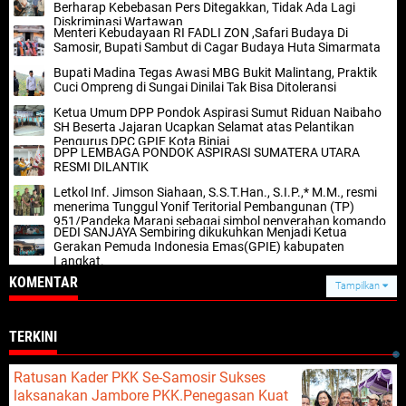
Berharap Kebebasan Pers Ditegakkan, Tidak Ada Lagi
Diskriminasi Wartawan ‎
Menteri Kebudayaan RI FADLI ZON ,Safari Budaya Di
Samosir, Bupati Sambut di Cagar Budaya Huta Simarmata
Bupati Madina Tegas Awasi MBG Bukit Malintang, Praktik
Cuci Ompreng di Sungai Dinilai Tak Bisa Ditoleransi
Ketua Umum DPP Pondok Aspirasi Sumut Riduan Naibaho
SH Beserta Jajaran Ucapkan Selamat atas Pelantikan
Pengurus DPC GPIE Kota Binjai
DPP LEMBAGA PONDOK ASPIRASI SUMATERA UTARA
RESMI DILANTIK
Letkol Inf. Jimson Siahaan, S.S.T.Han., S.I.P.,* M.M., resmi
menerima Tunggul Yonif Teritorial Pembangunan (TP)
951/Pandeka Marapi sebagai simbol penyerahan komando
DEDI SANJAYA Sembiring dikukuhkan Menjadi Ketua
satuan.
Gerakan Pemuda Indonesia Emas(GPIE) kabupaten
Langkat.
KOMENTAR
Tampilkan
TERKINI
Ratusan Kader PKK Se-Samosir Sukses
laksanakan Jambore PKK.Penegasan Kuat