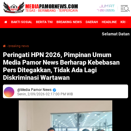
JUM'AT
7 08 2026
BAKTI SOSIAL
BERITA TNI
BREAKING NEWS
DAERAH
HEADLINE
KRIMI
Selamat Datang di Med
›
breaking news
Peringati HPN 2026, Pimpinan Umum Media Pamor News Berharap Kebebasan Pers Ditegakkan, Tidak Ada Lagi Diskriminasi Wartawan ‎
Peringati HPN 2026, Pimpinan Umum
Media Pamor News Berharap Kebebasan
Pers Ditegakkan, Tidak Ada Lagi
Diskriminasi Wartawan ‎
Media Pamor News
Senin, 2/09/2026 02:17:00 PM WIB