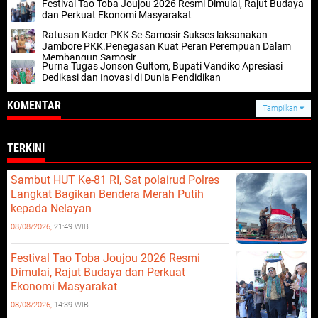
Festival Tao Toba Joujou 2026 Resmi Dimulai, Rajut Budaya
dan Perkuat Ekonomi Masyarakat
Ratusan Kader PKK Se-Samosir Sukses laksanakan
Jambore PKK.Penegasan Kuat Peran Perempuan Dalam
Membangun Samosir.
Purna Tugas Jonson Gultom, Bupati Vandiko Apresiasi
Dedikasi dan Inovasi di Dunia Pendidikan
KOMENTAR
Tampilkan
TERKINI
Sambut HUT Ke-81 RI, Sat polairud Polres
Langkat Bagikan Bendera Merah Putih
kepada Nelayan
08/08/2026,
21:49 WIB
Festival Tao Toba Joujou 2026 Resmi
Dimulai, Rajut Budaya dan Perkuat
Ekonomi Masyarakat
08/08/2026,
14:39 WIB