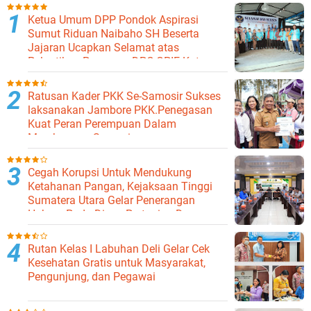
Ketua Umum DPP Pondok Aspirasi
Sumut Riduan Naibaho SH Beserta
Jajaran Ucapkan Selamat atas
Pelantikan Pengurus DPC GPIE Kota
Binjai
Ratusan Kader PKK Se-Samosir Sukses
laksanakan Jambore PKK.Penegasan
Kuat Peran Perempuan Dalam
Membangun Samosir.
Cegah Korupsi Untuk Mendukung
Ketahanan Pangan, Kejaksaan Tinggi
Sumatera Utara Gelar Penerangan
Hukum Pada Dinas Pertanian Dan
Ketahanan Pangan
Rutan Kelas I Labuhan Deli Gelar Cek
Kesehatan Gratis untuk Masyarakat,
Pengunjung, dan Pegawai