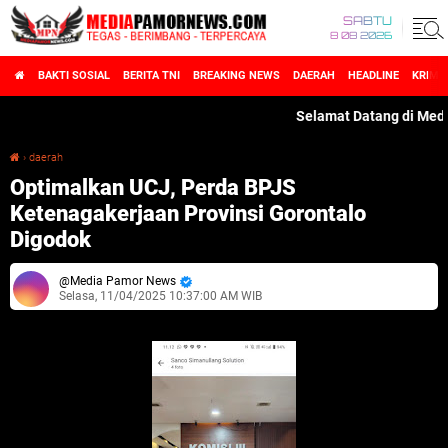
SABTU
8 08 2026
BAKTI SOSIAL
BERITA TNI
BREAKING NEWS
DAERAH
HEADLINE
KRIMI
Selamat Datang di MediaPamor
›
daerah
Optimalkan UCJ, Perda BPJS Ketenagakerjaan Provinsi Gorontalo Digodok
Optimalkan UCJ, Perda BPJS
Ketenagakerjaan Provinsi Gorontalo
Digodok
Media Pamor News
Selasa, 11/04/2025 10:37:00 AM WIB