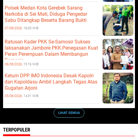
Polsek Medan Kota Gerebek Sarang
Narkoba di Sei Mati, Diduga Pengedar
Sabu Ditangkap Beserta Barang Bukti
07/08/2026,
16:05 WIB
Ratusan Kader PKK Se-Samosir Sukses
laksanakan Jambore PKK.Penegasan Kuat
Peran Perempuan Dalam Membangun
Samosir.
06/08/2026,
15:16 WIB
Ketum DPP IMO Indonesia Desak Kapolri
dan Kapoldasu Ambil Langkah Tegas Atas
Gugatan Arjoni
05/08/2026,
14:31 WIB
LIHAT SEMUA
TERPOPULER