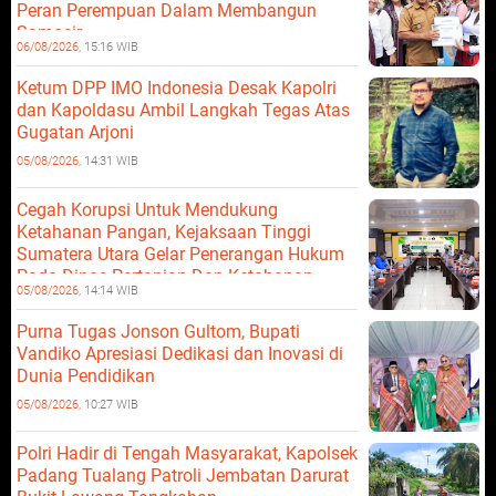
Peran Perempuan Dalam Membangun
Samosir.
06/08/2026,
15:16 WIB
Ketum DPP IMO Indonesia Desak Kapolri
dan Kapoldasu Ambil Langkah Tegas Atas
Gugatan Arjoni
05/08/2026,
14:31 WIB
Cegah Korupsi Untuk Mendukung
Ketahanan Pangan, Kejaksaan Tinggi
Sumatera Utara Gelar Penerangan Hukum
Pada Dinas Pertanian Dan Ketahanan
05/08/2026,
14:14 WIB
Pangan
Purna Tugas Jonson Gultom, Bupati
Vandiko Apresiasi Dedikasi dan Inovasi di
Dunia Pendidikan
05/08/2026,
10:27 WIB
Polri Hadir di Tengah Masyarakat, Kapolsek
Padang Tualang Patroli Jembatan Darurat