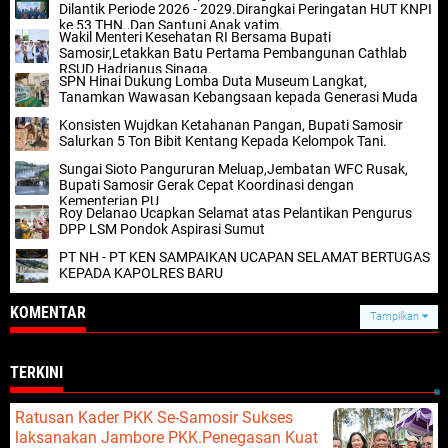
Dilantik Periode 2026 - 2029.Dirangkai Peringatan HUT KNPI
ke 53 THN.,Dan Santuni Anak yatim.
Wakil Menteri Kesehatan RI Bersama Bupati
Samosir,Letakkan Batu Pertama Pembangunan Cathlab
RSUD Hadrianus Sinaga.
SPN Hinai Dukung Lomba Duta Museum Langkat,
Tanamkan Wawasan Kebangsaan kepada Generasi Muda
Konsisten Wujdkan Ketahanan Pangan, Bupati Samosir
Salurkan 5 Ton Bibit Kentang Kepada Kelompok Tani.
Sungai Sioto Pangururan Meluap,Jembatan WFC Rusak,
Bupati Samosir Gerak Cepat Koordinasi dengan
Kementerian PU
Roy Delanao Ucapkan Selamat atas Pelantikan Pengurus
DPP LSM Pondok Aspirasi Sumut
PT NH - PT KEN SAMPAIKAN UCAPAN SELAMAT BERTUGAS
KEPADA KAPOLRES BARU
KOMENTAR
Tampilkan
TERKINI
Ratusan Kader PKK Se-Samosir Sukses
laksanakan Jambore PKK.Penegasan Kuat