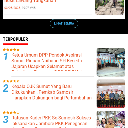
Bukit Lawang Tangkahan
03/08/2026,
19:07 WIB
LIHAT SEMUA
TERPOPULER
Ketua Umum DPP Pondok Aspirasi
Sumut Riduan Naibaho SH Beserta
Jajaran Ucapkan Selamat atas
Pelantikan Pengurus DPC GPIE Kota
Binjai
Kepala OJK Sumut Yang Baru
Dikukuhkan , Pemkab Samosir
Harapkan Dukungan bagi Pertumbuhan
Ekonomi Daerah
Ratusan Kader PKK Se-Samosir Sukses
laksanakan Jambore PKK.Penegasan