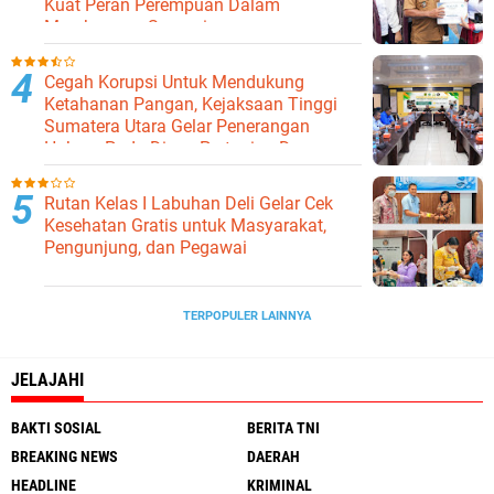
Kuat Peran Perempuan Dalam
Membangun Samosir.
Cegah Korupsi Untuk Mendukung
Ketahanan Pangan, Kejaksaan Tinggi
Sumatera Utara Gelar Penerangan
Hukum Pada Dinas Pertanian Dan
Ketahanan Pangan
Rutan Kelas I Labuhan Deli Gelar Cek
Kesehatan Gratis untuk Masyarakat,
Pengunjung, dan Pegawai
TERPOPULER LAINNYA
JELAJAHI
BAKTI SOSIAL
BERITA TNI
BREAKING NEWS
DAERAH
HEADLINE
KRIMINAL