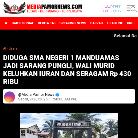
JUM'AT
7 08 2026
BAKTI SOSIAL
BERITA TNI
BREAKING NEWS
DAERAH
HEADLINE
KRIMI
Selamat Datang d
›
daerah
DIDUGA SMA NEGERI 1 MANDUAMAS JADI SARANG PUNGLI, WALI MURID KELUHKAN IURAN DAN SERAGAM Rp 430 RIBU
DIDUGA SMA NEGERI 1 MANDUAMAS
JADI SARANG PUNGLI, WALI MURID
KELUHKAN IURAN DAN SERAGAM Rp 430
RIBU
Media Pamor News
Sabtu, 9/20/2025 11:50:00 AM WIB