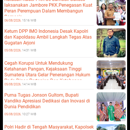
laksanakan Jambore PKK.Penegasan Kuat
Peran Perempuan Dalam Membangun
Samosir.
06/08/2026,
15:16 WIB
Ketum DPP IMO Indonesia Desak Kapolri
dan Kapoldasu Ambil Langkah Tegas Atas
Gugatan Arjoni
05/08/2026,
14:31 WIB
Cegah Korupsi Untuk Mendukung
Ketahanan Pangan, Kejaksaan Tinggi
Sumatera Utara Gelar Penerangan Hukum
Pada Dinas Pertanian Dan Ketahanan
05/08/2026,
14:14 WIB
Pangan
Purna Tugas Jonson Gultom, Bupati
Vandiko Apresiasi Dedikasi dan Inovasi di
Dunia Pendidikan
05/08/2026,
10:27 WIB
Polri Hadir di Tengah Masyarakat, Kapolsek