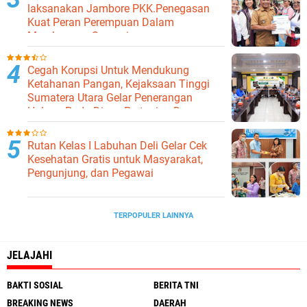
laksanakan Jambore PKK.Penegasan
Kuat Peran Perempuan Dalam
Membangun Samosir.
Cegah Korupsi Untuk Mendukung
Ketahanan Pangan, Kejaksaan Tinggi
Sumatera Utara Gelar Penerangan
Hukum Pada Dinas Pertanian Dan
Ketahanan Pangan
Rutan Kelas I Labuhan Deli Gelar Cek
Kesehatan Gratis untuk Masyarakat,
Pengunjung, dan Pegawai
TERPOPULER LAINNYA
JELAJAHI
BAKTI SOSIAL
BERITA TNI
BREAKING NEWS
DAERAH