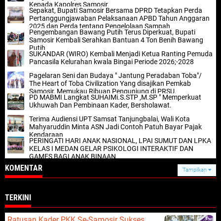
Kepada Kapolres Samosir.
Sepakat, Bupati Samosir Bersama DPRD Tetapkan Perda
Pertanggungjawaban Pelaksanaan APBD Tahun Anggaran
2025 dan Perda tentang Pengelolaan Sampah
Pengembangan Bawang Putih Terus Diperkuat, Bupati
Samosir Kembali Serahkan Bantuan 4 Ton Benih Bawang
Putih
SUKANDAR (WIRO) Kembali Menjadi Ketua Ranting Pemuda
Pancasila Kelurahan kwala Bingai Periode 2026;-2028
Pagelaran Seni dan Budaya " Jantung Peradaban Toba"/
The Heart of Toba Civilization Yang disajikan Pemkab
Samosir, Memukau Ribuan Pengunjung di PRSU.
PD MABMI Langkat SUHAIMi.S.STP ,M.SP " Memperkuat
Ukhuwah Dan Pembinaan Kader, Bersholawat.
Terima Audiensi UPT Samsat Tanjungbalai, Wali Kota
Mahyaruddin Minta ASN Jadi Contoh Patuh Bayar Pajak
Kendaraan
PERINGATI HARI ANAK NASIONAL, LPAI SUMUT DAN LPKA
KELAS I MEDAN GELAR PSIKOLOGI INTERAKTIF DAN
GAMES BAGI ANAK BINAAN
KOMENTAR
Tampilkan
TERKINI
Ratusan Kader PKK Se-Samosir Sukses