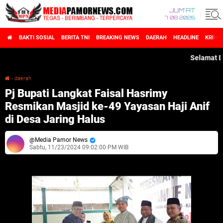
JUM'AT
7 08 2026
BAKTI SOSIAL
BERITA TNI
BREAKING NEWS
DAERAH
HEADLINE
KRIMI
Selamat Datang
›
daerah
Pj Bupati Langkat Faisal Hasrimy Resmikan Masjid ke-49 Yayasan Haji Anif di Desa Jaring Halus
Pj Bupati Langkat Faisal Hasrimy
Resmikan Masjid ke-49 Yayasan Haji Anif
di Desa Jaring Halus
Media Pamor News
Sabtu, 11/23/2024 09:02:00 PM WIB