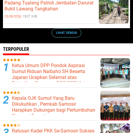
Padang Tualang Patroli Jembatan Darurat
Bukit Lawang Tangkahan
03/08/2026,
19:07 WIB
LIHAT SEMUA
TERPOPULER
Ketua Umum DPP Pondok Aspirasi
Sumut Riduan Naibaho SH Beserta
Jajaran Ucapkan Selamat atas
Pelantikan Pengurus DPC GPIE Kota
Binjai
Kepala OJK Sumut Yang Baru
Dikukuhkan , Pemkab Samosir
Harapkan Dukungan bagi Pertumbuhan
Ekonomi Daerah
Ratusan Kader PKK Se-Samosir Sukses