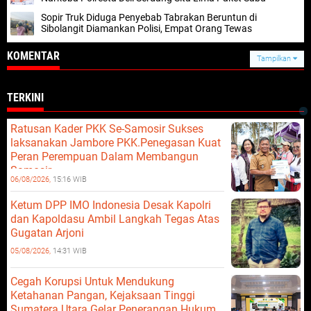
Sopir Truk Diduga Penyebab Tabrakan Beruntun di
Sibolangit Diamankan Polisi, Empat Orang Tewas
KOMENTAR
Tampilkan
TERKINI
Ratusan Kader PKK Se-Samosir Sukses
laksanakan Jambore PKK.Penegasan Kuat
Peran Perempuan Dalam Membangun
Samosir.
06/08/2026,
15:16 WIB
Ketum DPP IMO Indonesia Desak Kapolri
dan Kapoldasu Ambil Langkah Tegas Atas
Gugatan Arjoni
05/08/2026,
14:31 WIB
Cegah Korupsi Untuk Mendukung
Ketahanan Pangan, Kejaksaan Tinggi
Sumatera Utara Gelar Penerangan Hukum