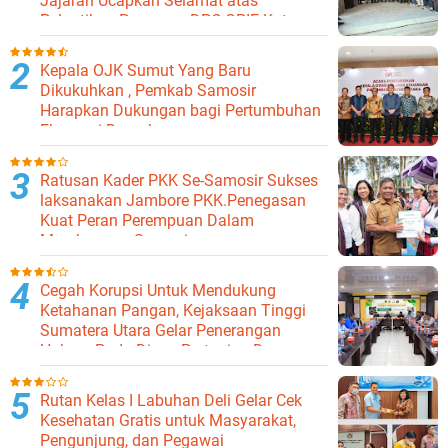
Jajaran Ucapkan Selamat atas
Pelantikan Pengurus DPC GPIE Kota
Binjai
Kepala OJK Sumut Yang Baru
Dikukuhkan , Pemkab Samosir
Harapkan Dukungan bagi Pertumbuhan
Ekonomi Daerah
Ratusan Kader PKK Se-Samosir Sukses
laksanakan Jambore PKK.Penegasan
Kuat Peran Perempuan Dalam
Membangun Samosir.
Cegah Korupsi Untuk Mendukung
Ketahanan Pangan, Kejaksaan Tinggi
Sumatera Utara Gelar Penerangan
Hukum Pada Dinas Pertanian Dan
Ketahanan Pangan
Rutan Kelas I Labuhan Deli Gelar Cek
Kesehatan Gratis untuk Masyarakat,
Pengunjung, dan Pegawai