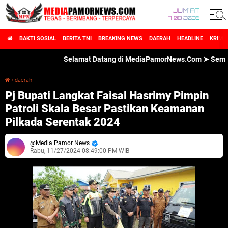
JUM'AT
7 08 2026
BAKTI SOSIAL
BERITA TNI
BREAKING NEWS
DAERAH
HEADLINE
KRIMI
Selamat Datang di MediaPamorNews.Com ➤ Semua Warta
›
daerah
Pj Bupati Langkat Faisal Hasrimy Pimpin Patroli Skala Besar Pastikan Keamanan Pilkada Serentak 2024
Pj Bupati Langkat Faisal Hasrimy Pimpin
Patroli Skala Besar Pastikan Keamanan
Pilkada Serentak 2024
Media Pamor News
Rabu, 11/27/2024 08:49:00 PM WIB