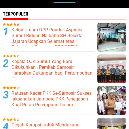
TERPOPULER
Ketua Umum DPP Pondok Aspirasi
Sumut Riduan Naibaho SH Beserta
Jajaran Ucapkan Selamat atas
Pelantikan Pengurus DPC GPIE Kota
Binjai
Kepala OJK Sumut Yang Baru
Dikukuhkan , Pemkab Samosir
Harapkan Dukungan bagi Pertumbuhan
Ekonomi Daerah
Ratusan Kader PKK Se-Samosir Sukses
laksanakan Jambore PKK.Penegasan
Kuat Peran Perempuan Dalam
Membangun Samosir.
Cegah Korupsi Untuk Mendukung