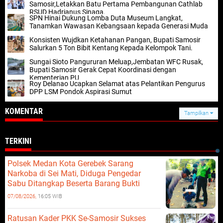
Samosir,Letakkan Batu Pertama Pembangunan Cathlab
RSUD Hadrianus Sinaga.
SPN Hinai Dukung Lomba Duta Museum Langkat,
Tanamkan Wawasan Kebangsaan kepada Generasi Muda
Konsisten Wujdkan Ketahanan Pangan, Bupati Samosir
Salurkan 5 Ton Bibit Kentang Kepada Kelompok Tani.
Sungai Sioto Pangururan Meluap,Jembatan WFC Rusak,
Bupati Samosir Gerak Cepat Koordinasi dengan
Kementerian PU
Roy Delanao Ucapkan Selamat atas Pelantikan Pengurus
DPP LSM Pondok Aspirasi Sumut
KOMENTAR
Tampilkan
TERKINI
Polsek Medan Kota Gerebek Sarang
Narkoba di Sei Mati, Diduga Pengedar
Sabu Ditangkap Beserta Barang Bukti
07/08/2026,
16:05 WIB
Ratusan Kader PKK Se-Samosir Sukses