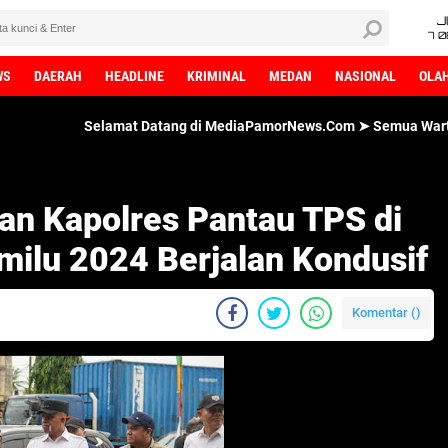
J
7 
WS
DAERAH
HEADLINE
KRIMINAL
MEDAN
NASIONAL
OLA
Selamat Datang di MediaPamorNews.Com ➤ Semua Wartawan MediaPam
an Kapolres Pantau TPS di
milu 2024 Berjalan Kondusif
Komentar (
)