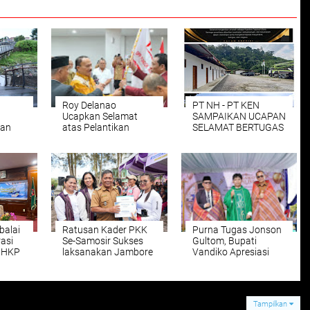
Roy Delanao
PT NH - PT KEN
Ucapkan Selamat
SAMPAIKAN UCAPAN
tan
atas Pelantikan
SELAMAT BERTUGAS
pati
Pengurus DPP LSM
KEPADA KAPOLRES
Cepat
Pondok Aspirasi
BARU
gan
Sumut
U
balai
Ratusan Kader PKK
Purna Tugas Jonson
asi
Se-Samosir Sukses
Gultom, Bupati
MHKP
laksanakan Jambore
Vandiko Apresiasi
sahan
PKK.Penegasan Kuat
Dedikasi dan Inovasi
yanan
Peran Perempuan
di Dunia Pendidikan
inan
Dalam Membangun
autan
Samosir.
Tampilkan
 Dalam