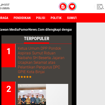
UM'AT
08 2026
HRAGA
PENDIDIKAN
POLISI
POLITIK
SUMUT
orNews.Com dilengkapi dengan ID Card Wartawan. Kami Adalah Med
TERPOPULER
Ketua Umum DPP Pondok
Aspirasi Sumut Riduan
Naibaho SH Beserta Jajaran
Ucapkan Selamat atas
Pelantikan Pengurus DPC
GPIE Kota Binjai