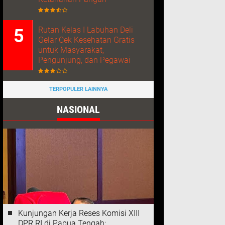
Rutan Kelas I Labuhan Deli
Gelar Cek Kesehatan Gratis
untuk Masyarakat,
Pengunjung, dan Pegawai
TERPOPULER LAINNYA
NASIONAL
Kunjungan Kerja Reses Komisi XIII
DPR RI di Papua Tengah: