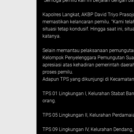
"Semoga pemilu kali ini berjalan dengan b
Kapolres Langkat, AKBP David Triyo Pras
memastikan kelancaran pemilu. "Kami tel
situasi tetap kondusif. Hingga saat ini, si
katanya.
Selain memantau pelaksanaan pemungutan
Kelompok Penyelenggara Pemungutan Suar
apresiasi atas kehadiran pemerintah daer
proses pemilu.
Adapun TPS yang dikunjungi di Kecamatan 
TPS 01 Lingkungan I, Kelurahan Stabat Ba
orang.
TPS 05 Lingkungan II, Kelurahan Perdamai
TPS 09 Lingkungan IV, Kelurahan Dendang,