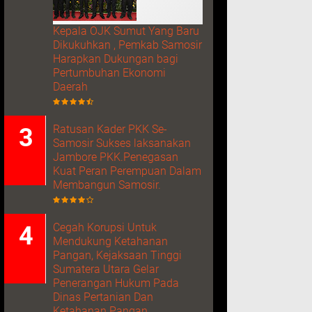
Kepala OJK Sumut Yang Baru
Dikukuhkan , Pemkab Samosir
Harapkan Dukungan bagi
Pertumbuhan Ekonomi
Daerah
Ratusan Kader PKK Se-
Samosir Sukses laksanakan
Jambore PKK.Penegasan
Kuat Peran Perempuan Dalam
Membangun Samosir.
Cegah Korupsi Untuk
Mendukung Ketahanan
Pangan, Kejaksaan Tinggi
Sumatera Utara Gelar
Penerangan Hukum Pada
Dinas Pertanian Dan
Ketahanan Pangan