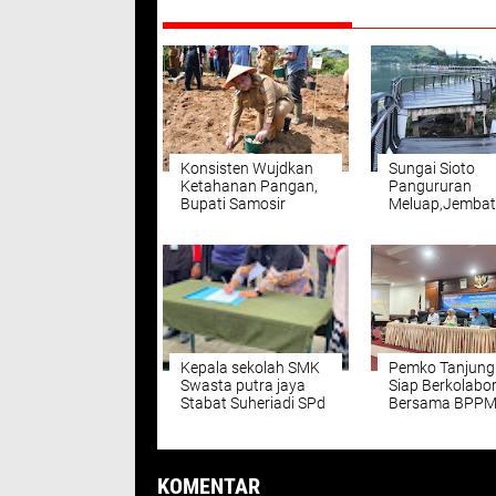
DIREKOMENDASIKAN
Konsisten Wujdkan
Sungai Sioto
Ketahanan Pangan,
Pangururan
Bupati Samosir
Meluap,Jemba
Salurkan 5 Ton Bibit
WFC Rusak, Bu
Kentang Kepada
Samosir Gerak 
Kelompok Tani.
Koordinasi den
Kementerian P
Kepala sekolah SMK
Pemko Tanjung
Swasta putra jaya
Siap Berkolabor
Stabat Suheriadi SPd
Bersama BPP
" Gelar Bullying Dan
Tanjungbalai A
Perundangan .
Optimalkan La
Sertifikasi Jam
Mutu Hasil Kel
KOMENTAR
dan Perikanan