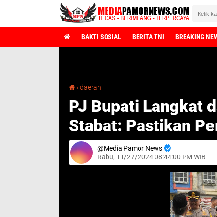
BAKTI SOSIAL
BERITA TNI
BREAKING NE
PJ Bupati Langkat dan Kapolres Pantau TPS di Stabat: Pastikan Pemilu 2024 Berjalan Kondusif
›
daerah
PJ Bupati Langkat d
Stabat: Pastikan Pe
Media Pamor News
Rabu, 11/27/2024 08:44:00 PM WIB