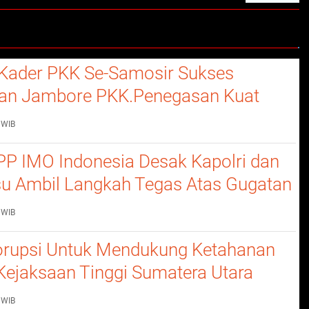
ogram
nal
Kader PKK Se-Samosir Sukses
an Jambore PKK.Penegasan Kuat
erempuan Dalam Membangun
 WIB
P IMO Indonesia Desak Kapolri dan
u Ambil Langkah Tegas Atas Gugatan
 WIB
rupsi Untuk Mendukung Ketahanan
Kejaksaan Tinggi Sumatera Utara
nerangan Hukum Pada Dinas
 WIB