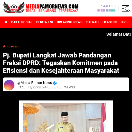
SABTU
8 08 2026
BAKTI SOSIAL
BERITA TNI
BREAKING NEWS
DAERAH
HEADLINE
KRIMI
Selamat Datang di
›
daerah
Pj. Bupati Langkat Jawab Pandangan Fraksi DPRD: Tegaskan Komitmen pada Efisiensi dan Kesejahteraan Masyarakat
Pj. Bupati Langkat Jawab Pandangan
Fraksi DPRD: Tegaskan Komitmen pada
Efisiensi dan Kesejahteraan Masyarakat
Media Pamor News
Rabu, 11/27/2024 08:53:00 PM WIB