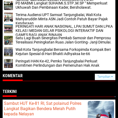
Samosir, Memukau Ribuan Pengunjung di PRSU.
PD MABMI Langkat SUHAIMi.S.STP ,M.SP " Memperkuat
Ukhuwah Dan Pembinaan Kader, Bersholawat.
Terima Audiensi UPT Samsat Tanjungbalai, Wali Kota
Mahyaruddin Minta ASN Jadi Contoh Patuh Bayar Pajak
Kendaraan
PERINGATI HARI ANAK NASIONAL, LPAI SUMUT DAN LPKA
KELAS I MEDAN GELAR PSIKOLOGI INTERAKTIF DAN
GAMES BAGI ANAK BINAAN
Satu Lagi Buah Sinergitas Pemkab Samosir dan Pemprosu
Terealisasi.Peningkatan Ruas Jalan Gonting- Janji Dimulai.
Wali Kota Tanjungbalai Bersama Forkopimda Kompak Beri
Kejutan Spesial di Hari Bhakti Adhyaksa ke-66
Peringati HAN Ke-42, Pemko Tanjungbalai Perkuat
Komitmen Perlindungan dan Pemenuhan Hak Anak
KOMENTAR
Tampilkan
TERKINI
Sambut HUT Ke-81 RI, Sat polairud Polres
Langkat Bagikan Bendera Merah Putih
kepada Nelayan