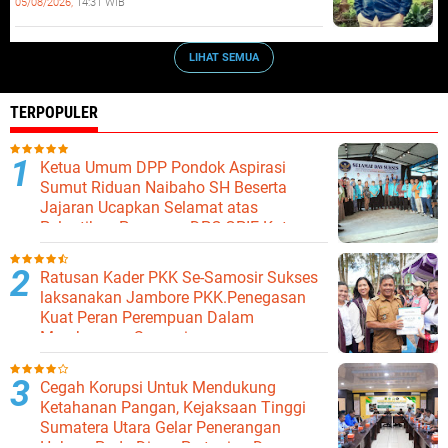
05/08/2026,
14:31 WIB
LIHAT SEMUA
TERPOPULER
Ketua Umum DPP Pondok Aspirasi
Sumut Riduan Naibaho SH Beserta
Jajaran Ucapkan Selamat atas
Pelantikan Pengurus DPC GPIE Kota
Binjai
Ratusan Kader PKK Se-Samosir Sukses
laksanakan Jambore PKK.Penegasan
Kuat Peran Perempuan Dalam
Membangun Samosir.
Cegah Korupsi Untuk Mendukung
Ketahanan Pangan, Kejaksaan Tinggi
Sumatera Utara Gelar Penerangan
Hukum Pada Dinas Pertanian Dan