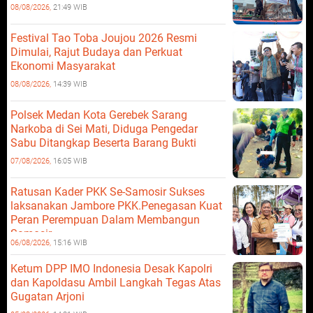
08/08/2026,
21:49 WIB
Festival Tao Toba Joujou 2026 Resmi
Dimulai, Rajut Budaya dan Perkuat
Ekonomi Masyarakat
08/08/2026,
14:39 WIB
Polsek Medan Kota Gerebek Sarang
Narkoba di Sei Mati, Diduga Pengedar
Sabu Ditangkap Beserta Barang Bukti
07/08/2026,
16:05 WIB
Ratusan Kader PKK Se-Samosir Sukses
laksanakan Jambore PKK.Penegasan Kuat
Peran Perempuan Dalam Membangun
Samosir.
06/08/2026,
15:16 WIB
Ketum DPP IMO Indonesia Desak Kapolri
dan Kapoldasu Ambil Langkah Tegas Atas
Gugatan Arjoni