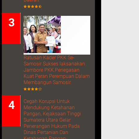
Ratusan Kader PKK Se-
Samosir Sukses laksanakan
Jambore PKK.Penegasan
Kuat Peran Perempuan Dalam
Membangun Samosir.
Cegah Korupsi Untuk
Mendukung Ketahanan
Pangan, Kejaksaan Tinggi
Sumatera Utara Gelar
Penerangan Hukum Pada
Dinas Pertanian Dan
Ketahanan Pangan