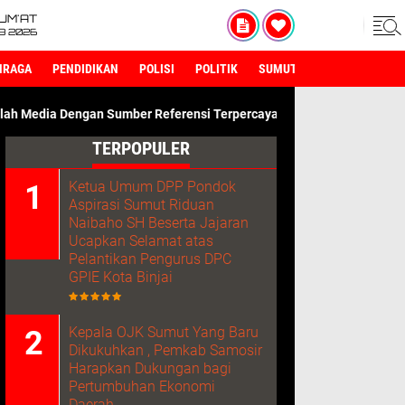
UM'AT
08 2026
HRAGA
PENDIDIKAN
POLISI
POLITIK
SUMUT
Sumber Referensi Terpercaya.
TERPOPULER
Ketua Umum DPP Pondok
Aspirasi Sumut Riduan
Naibaho SH Beserta Jajaran
Ucapkan Selamat atas
Pelantikan Pengurus DPC
GPIE Kota Binjai
Kepala OJK Sumut Yang Baru
Dikukuhkan , Pemkab Samosir
Harapkan Dukungan bagi
Pertumbuhan Ekonomi
Daerah