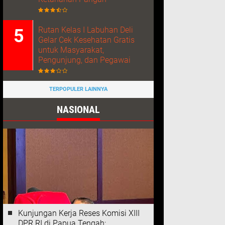
Rutan Kelas I Labuhan Deli
Gelar Cek Kesehatan Gratis
untuk Masyarakat,
Pengunjung, dan Pegawai
TERPOPULER LAINNYA
NASIONAL
Kunjungan Kerja Reses Komisi XIII
DPR RI di Papua Tengah: