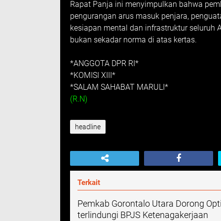
Rapat Panja ini menyimpulkan bahwa pemb
pengurangan arus masuk penjara, penguat
kesiapan mental dan infrastruktur seluruh 
bukan sekadar norma di atas kertas.
*ANGGOTA DPR RI*
*KOMISI XIII*
*SALAM SAHABAT MARULI*
(R.N)
headline
Terkait
Pemkab Gorontalo Utara Dorong Opti
terlindungi BPJS Ketenagakerjaan