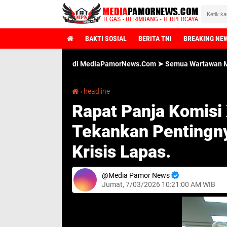
BAKTI SOSIAL
BERITA TNI
BREAKING NE
tang di MediaPamorNews.Com ➤ Semua Wartawan MediaPamorNews.Com
Rapat Panja Komisi XIII DPR, Dr. Maruli Siahaan Tekankan Pentingnya Pidana Alternatif Atasi Krisis Lapas.
›
headline
Rapat Panja Komisi 
Tekankan Pentingnya
Krisis Lapas.
Media Pamor News
Jumat, 7/03/2026 10:21:00 AM WIB