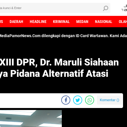
J
7 
WS
DAERAH
HEADLINE
KRIMINAL
MEDAN
NASIONAL
OLA
 dilengkapi dengan ID Card Wartawan. Kami Adalah Media Dengan 
XIII DPR, Dr. Maruli Siahaan
 Pidana Alternatif Atasi
Komentar (
)