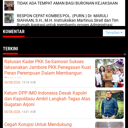
TIDAK ADA TEMPAT AMAN BAGI BURONAN KEJAKSAAN
RESPON CEPAT KOMBES POL. (PURN.) Dr. MARULI
SIAHAAN, S.H., M.H. Instruksikan Martinus.Sirait dari Tim
Rumah Aspirasi untuk membantu proses Administrasi
Kesehatan
KOMENTAR
Tampilkan
TERKINI
Ratusan Kader PKK Se-Samosir Sukses
laksanakan Jambore PKK.Penegasan Kuat
Peran Perempuan Dalam Membangun
Samosir.
06/08/2026,
15:16 WIB
Ketum DPP IMO Indonesia Desak Kapolri
dan Kapoldasu Ambil Langkah Tegas Atas
Gugatan Arjoni
05/08/2026,
14:31 WIB
Cegah Korupsi Untuk Mendukung