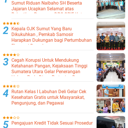
Sumut Riduan Naibaho SH Beserta
Jajaran Ucapkan Selamat atas
Pelantikan Pengurus DPC GPIE Kota
Binjai
Kepala OJK Sumut Yang Baru
Dikukuhkan , Pemkab Samosir
Harapkan Dukungan bagi Pertumbuhan
Ekonomi Daerah
Cegah Korupsi Untuk Mendukung
Ketahanan Pangan, Kejaksaan Tinggi
Sumatera Utara Gelar Penerangan
Hukum Pada Dinas Pertanian Dan
Ketahanan Pangan
Rutan Kelas I Labuhan Deli Gelar Cek
Kesehatan Gratis untuk Masyarakat,
Pengunjung, dan Pegawai
Pengajuan Kredit Tidak Sesuai Prosedur