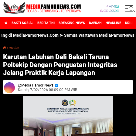
KAMIS
6 08 2026
BAKTI SOSIAL
BERITA TNI
BREAKING NEWS
DAERAH
HEADLINE
KRIMI
i MediaPamorNews.Com ➤ Semua Wartawan MediaPamorNews.Com dilen
›
medan
Karutan Labuhan Deli Bekali Taruna Poltekip Dengan Penguatan Integritas Jelang Praktik Kerja Lapangan
Karutan Labuhan Deli Bekali Taruna
Poltekip Dengan Penguatan Integritas
Jelang Praktik Kerja Lapangan
Media Pamor News
Kamis, 7/02/2026 08:09:00 PM WIB