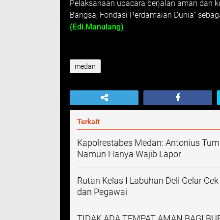
Pelaksanaan upacara berjalan aman dan k
Bangsa, Fondasi Perdamaian Dunia” sebagai
(Edi.Manulang)
medan
Terkait
Kapolrestabes Medan: Antonius Tuma
Namun Hanya Wajib Lapor
Rutan Kelas I Labuhan Deli Gelar Ce
dan Pegawai
TIDAK ADA TEMPAT AMAN BAGI B