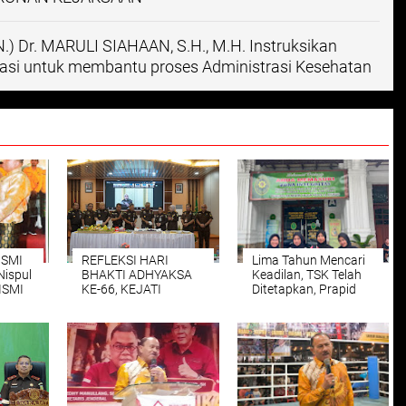
Dr. MARULI SIAHAAN, S.H., M.H. Instruksikan
irasi untuk membantu proses Administrasi Kesehatan
ISMI
REFLEKSI HARI
Lima Tahun Mencari
Nispul
BHAKTI ADHYAKSA
Keadilan, TSK Telah
ISMI
KE-66, KEJATI
Ditetapkan, Prapid
ank
SUMUT GELAR
TSK Ditolak, Polda
SYUKURAN
Sumut Hentikan
SEDERHANA DAN
Penyidikan, LBH
AJAK JAJARAN
Medan Aukan
PERKUAT
Praperadilan
INTEGRITAS
PENEGAKAN HUKUM