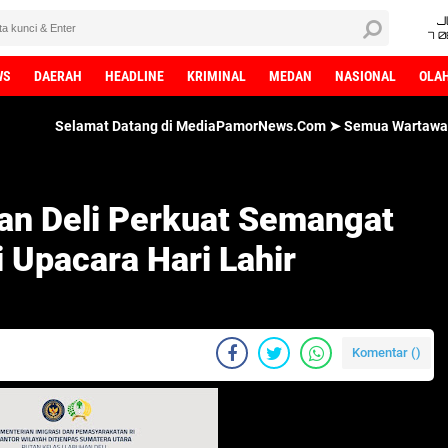
J
7 
WS
DAERAH
HEADLINE
KRIMINAL
MEDAN
NASIONAL
OLA
mat Datang di MediaPamorNews.Com ➤ Semua Wartawan MediaPamorNe
han Deli Perkuat Semangat
 Upacara Hari Lahir
Komentar (
)