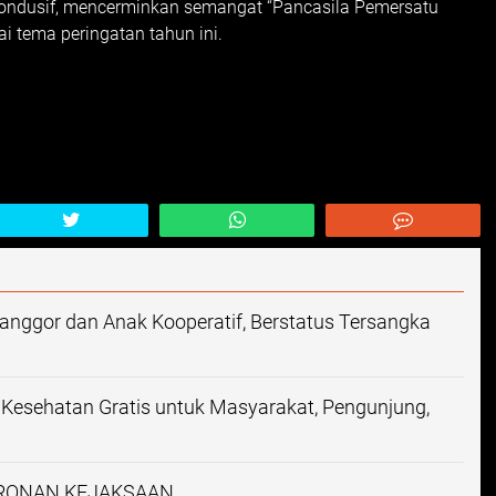
ondusif, mencerminkan semangat “Pancasila Pemersatu
 tema peringatan tahun ini.
nggor dan Anak Kooperatif, Berstatus Tersangka
k Kesehatan Gratis untuk Masyarakat, Pengunjung,
URONAN KEJAKSAAN