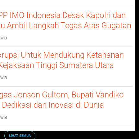
P IMO Indonesia Desak Kapolri dan
u Ambil Langkah Tegas Atas Gugatan
 WIB
rupsi Untuk Mendukung Ketahanan
Kejaksaan Tinggi Sumatera Utara
nerangan Hukum Pada Dinas
 WIB
n Dan Ketahanan Pangan
gas Jonson Gultom, Bupati Vandiko
 Dedikasi dan Inovasi di Dunia
an
 WIB
LIHAT SEMUA