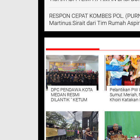
RESPON CEPAT KOMBES POL. (PURN.) 
Martinus.Sirait dari Tim Rumah Asp
DIREKOMENDASIKAN
DPC PENDAWA KOTA
Pelantikan PW 
MEDAN RESMI
Sumut Meriah, 
DILANTIK " KETUM
Khoiri Katakan 
DPP PONDOK
Adalah Tim Th
ASPIRASI SUMUT '
Melayu
RIDWAN NAIBAHO
.SH UCAPKAN
SELAMAT DAN
SUCCES