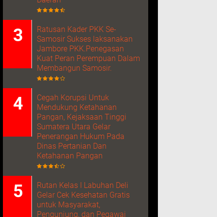
Ratusan Kader PKK Se-
Samosir Sukses laksanakan
Jambore PKK.Penegasan
Kuat Peran Perempuan Dalam
Membangun Samosir.
Cegah Korupsi Untuk
Mendukung Ketahanan
Pangan, Kejaksaan Tinggi
Sumatera Utara Gelar
Penerangan Hukum Pada
Dinas Pertanian Dan
Ketahanan Pangan
Rutan Kelas I Labuhan Deli
Gelar Cek Kesehatan Gratis
untuk Masyarakat,
Pengunjung, dan Pegawai