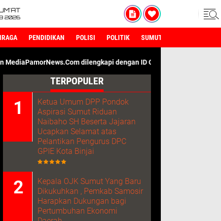
UM'AT
08 2026
HRAGA
PENDIDIKAN
POLISI
POLITIK
SUMUT
ws.Com dilengkapi dengan ID Card Wartawan. Kami Adalah Media D
TERPOPULER
Ketua Umum DPP Pondok
Aspirasi Sumut Riduan
Naibaho SH Beserta Jajaran
Ucapkan Selamat atas
Pelantikan Pengurus DPC
GPIE Kota Binjai
Kepala OJK Sumut Yang Baru
Dikukuhkan , Pemkab Samosir
Harapkan Dukungan bagi
Pertumbuhan Ekonomi
Daerah