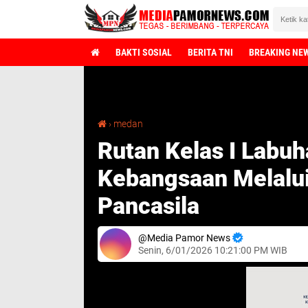
BAKTI SOSIAL
BERITA TNI
BREAKING NE
Sela
Rutan Kelas I Labuhan Deli Perkuat Semangat Kebangsaan Melalui Upacara Hari Lahir Pancasila
›
medan
Rutan Kelas I Labu
Kebangsaan Melalui
Pancasila
Media Pamor News
Senin, 6/01/2026 10:21:00 PM WIB