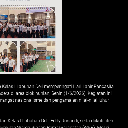
Kelas I Labuhan Deli memperingati Hari Lahir Pancasila
ra di area blok hunian, Senin (1/6/2026). Kegiatan ini
gat nasionalisme dan pengamalan nilai-nilai luhur
n Kelas I Labuhan Deli, Eddy Junaedi, serta diikuti oleh
 perwakilan Warga Binaan Pemasyarakatan (WBP). Meski