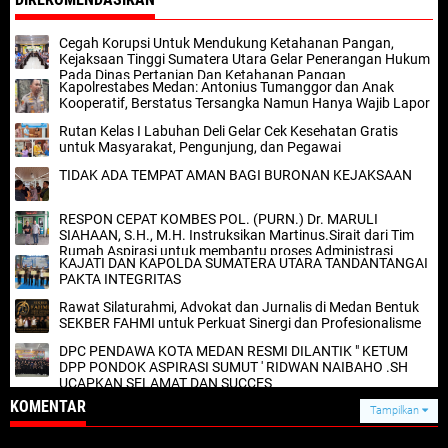
Cegah Korupsi Untuk Mendukung Ketahanan Pangan,
Kejaksaan Tinggi Sumatera Utara Gelar Penerangan Hukum
Pada Dinas Pertanian Dan Ketahanan Pangan
Kapolrestabes Medan: Antonius Tumanggor dan Anak
Kooperatif, Berstatus Tersangka Namun Hanya Wajib Lapor
Rutan Kelas I Labuhan Deli Gelar Cek Kesehatan Gratis
untuk Masyarakat, Pengunjung, dan Pegawai
TIDAK ADA TEMPAT AMAN BAGI BURONAN KEJAKSAAN
RESPON CEPAT KOMBES POL. (PURN.) Dr. MARULI
SIAHAAN, S.H., M.H. Instruksikan Martinus.Sirait dari Tim
Rumah Aspirasi untuk membantu proses Administrasi
KAJATI DAN KAPOLDA SUMATERA UTARA TANDANTANGAI
Kesehatan
PAKTA INTEGRITAS
Rawat Silaturahmi, Advokat dan Jurnalis di Medan Bentuk
SEKBER FAHMI untuk Perkuat Sinergi dan Profesionalisme
DPC PENDAWA KOTA MEDAN RESMI DILANTIK " KETUM
DPP PONDOK ASPIRASI SUMUT ' RIDWAN NAIBAHO .SH
UCAPKAN SELAMAT DAN SUCCES
KOMENTAR
Tampilkan