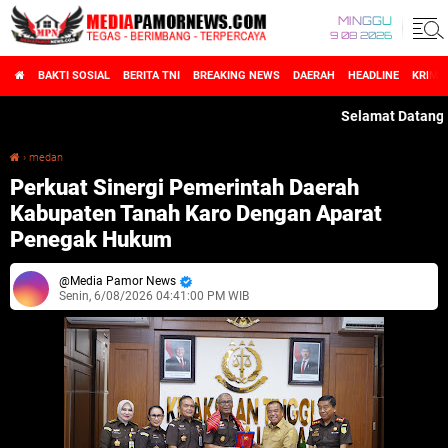
MINGGU
9 08 2026
BAKTI SOSIAL
BERITA TNI
BREAKING NEWS
DAERAH
HEADLINE
KRIMI
Selamat Datang di Me
›
medan
Perkuat Sinergi Pemerintah Daerah Kabupaten Tanah Karo Dengan Aparat Penegak Hukum
Perkuat Sinergi Pemerintah Daerah
Kabupaten Tanah Karo Dengan Aparat
Penegak Hukum
Media Pamor News
Senin, 6/08/2026 04:41:00 PM WIB