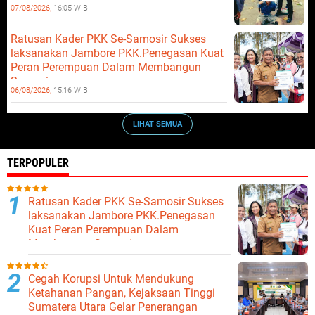
07/08/2026,
16:05 WIB
Ratusan Kader PKK Se-Samosir Sukses
laksanakan Jambore PKK.Penegasan Kuat
Peran Perempuan Dalam Membangun
Samosir.
06/08/2026,
15:16 WIB
LIHAT SEMUA
TERPOPULER
Ratusan Kader PKK Se-Samosir Sukses
laksanakan Jambore PKK.Penegasan
Kuat Peran Perempuan Dalam
Membangun Samosir.
Cegah Korupsi Untuk Mendukung
Ketahanan Pangan, Kejaksaan Tinggi
Sumatera Utara Gelar Penerangan