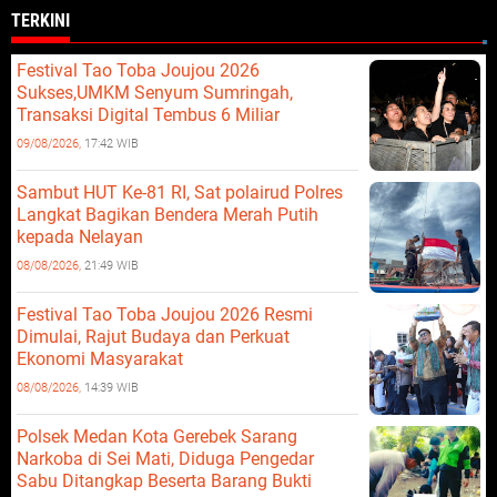
TERKINI
Festival Tao Toba Joujou 2026
Sukses,UMKM Senyum Sumringah,
Transaksi Digital Tembus 6 Miliar
09/08/2026,
17:42 WIB
Sambut HUT Ke-81 RI, Sat polairud Polres
Langkat Bagikan Bendera Merah Putih
kepada Nelayan
08/08/2026,
21:49 WIB
Festival Tao Toba Joujou 2026 Resmi
Dimulai, Rajut Budaya dan Perkuat
Ekonomi Masyarakat
08/08/2026,
14:39 WIB
Polsek Medan Kota Gerebek Sarang
Narkoba di Sei Mati, Diduga Pengedar
Sabu Ditangkap Beserta Barang Bukti