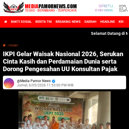
SABTU
8 08 2026
BAKTI SOSIAL
BERITA TNI
BREAKING NEWS
DAERAH
HEADLINE
KRIMI
Selamat Datang di MediaPamo
›
medan
IKPI Gelar Waisak Nasional 2026, Serukan Cinta Kasih dan Perdamaian Dunia serta Dorong Pengesahan UU Konsultan Pajak
IKPI Gelar Waisak Nasional 2026, Serukan
Cinta Kasih dan Perdamaian Dunia serta
Dorong Pengesahan UU Konsultan Pajak
Media Pamor News
Jumat, 6/05/2026 11:53:00 PM WIB