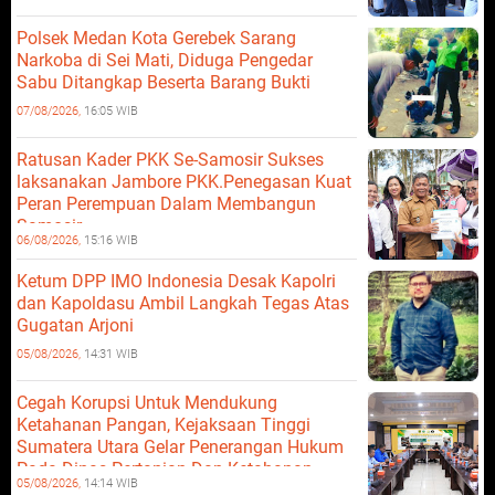
Polsek Medan Kota Gerebek Sarang
Narkoba di Sei Mati, Diduga Pengedar
Sabu Ditangkap Beserta Barang Bukti
07/08/2026,
16:05 WIB
Ratusan Kader PKK Se-Samosir Sukses
laksanakan Jambore PKK.Penegasan Kuat
Peran Perempuan Dalam Membangun
Samosir.
06/08/2026,
15:16 WIB
Ketum DPP IMO Indonesia Desak Kapolri
dan Kapoldasu Ambil Langkah Tegas Atas
Gugatan Arjoni
05/08/2026,
14:31 WIB
Cegah Korupsi Untuk Mendukung
Ketahanan Pangan, Kejaksaan Tinggi
Sumatera Utara Gelar Penerangan Hukum
Pada Dinas Pertanian Dan Ketahanan
05/08/2026,
14:14 WIB
Pangan