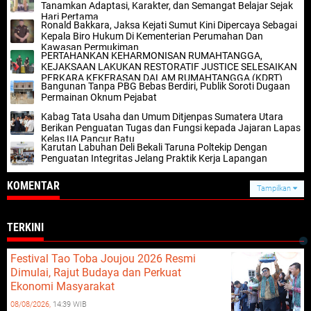
Tanamkan Adaptasi, Karakter, dan Semangat Belajar Sejak
Hari Pertama
Ronald Bakkara, Jaksa Kejati Sumut Kini Dipercaya Sebagai
Kepala Biro Hukum Di Kementerian Perumahan Dan
Kawasan Permukiman
PERTAHANKAN KEHARMONISAN RUMAHTANGGA,
KEJAKSAAN LAKUKAN RESTORATIF JUSTICE SELESAIKAN
PERKARA KEKERASAN DALAM RUMAHTANGGA (KDRT)
Bangunan Tanpa PBG Bebas Berdiri, Publik Soroti Dugaan
Permainan Oknum Pejabat
Kabag Tata Usaha dan Umum Ditjenpas Sumatera Utara
Berikan Penguatan Tugas dan Fungsi kepada Jajaran Lapas
Kelas IIA Pancur Batu
Karutan Labuhan Deli Bekali Taruna Poltekip Dengan
Penguatan Integritas Jelang Praktik Kerja Lapangan
KOMENTAR
Tampilkan
TERKINI
Festival Tao Toba Joujou 2026 Resmi
Dimulai, Rajut Budaya dan Perkuat
Ekonomi Masyarakat
08/08/2026,
14:39 WIB