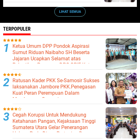
LIHAT SEMUA
TERPOPULER
Ketua Umum DPP Pondok Aspirasi
Sumut Riduan Naibaho SH Beserta
Jajaran Ucapkan Selamat atas
Pelantikan Pengurus DPC GPIE Kota
Binjai
Ratusan Kader PKK Se-Samosir Sukses
laksanakan Jambore PKK.Penegasan
Kuat Peran Perempuan Dalam
Membangun Samosir.
Cegah Korupsi Untuk Mendukung
Ketahanan Pangan, Kejaksaan Tinggi
Sumatera Utara Gelar Penerangan
Hukum Pada Dinas Pertanian Dan
Ketahanan Pangan