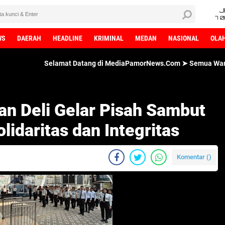
J
7 
WS
DAERAH
HEADLINE
KRIMINAL
MEDAN
NASIONAL
OLA
Selamat Datang di MediaPamorNews.Com ➤ Semua Wartawan MediaPa
an Deli Gelar Pisah Sambut
lidaritas dan Integritas
Komentar (
)