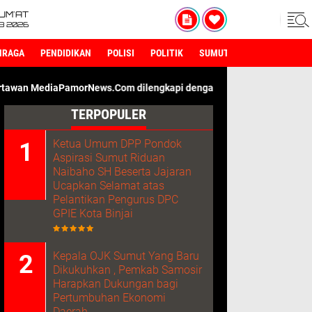
UM'AT
08 2026
HRAGA
PENDIDIKAN
POLISI
POLITIK
SUMUT
morNews.Com dilengkapi dengan ID Card Wartawan. Kami Adalah Me
TERPOPULER
Ketua Umum DPP Pondok
Aspirasi Sumut Riduan
Naibaho SH Beserta Jajaran
Ucapkan Selamat atas
Pelantikan Pengurus DPC
GPIE Kota Binjai
Kepala OJK Sumut Yang Baru
Dikukuhkan , Pemkab Samosir
Harapkan Dukungan bagi
Pertumbuhan Ekonomi
Daerah