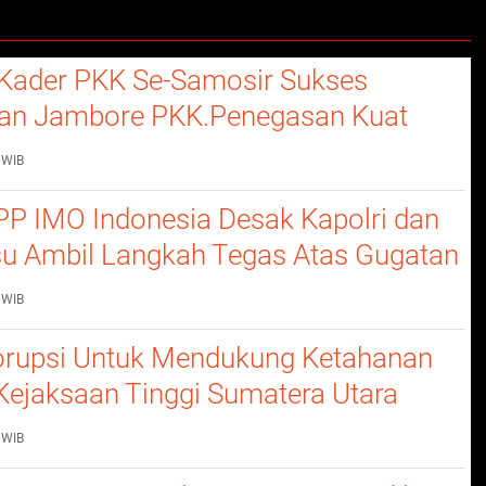
Kader PKK Se-Samosir Sukses
an Jambore PKK.Penegasan Kuat
erempuan Dalam Membangun
 WIB
P IMO Indonesia Desak Kapolri dan
u Ambil Langkah Tegas Atas Gugatan
 WIB
rupsi Untuk Mendukung Ketahanan
Kejaksaan Tinggi Sumatera Utara
nerangan Hukum Pada Dinas
 WIB
n Dan Ketahanan Pangan