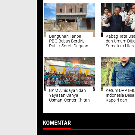
Bangunan Tanpa
Kabag Tata Us
PBG Bebas Berdiri,
dan Umum Ditj
Publik Soroti Dugaan
Sumatera Utar
Permainan Oknum
Berikan Pengu
Pejabat
Tugas dan Fung
kepada Jajaran
Lapas Kelas IIA
Pancur Batu
BKM Alhidayah dan
Ketum DPP IM
Yayasan Cahya
Indonesia Desa
Usmani Center Khitan
Kapolri dan
60 Anak Yatim dan
Kapoldasu Amb
Dhuafa
Langkah Tegas
Gugatan Arjoni
KOMENTAR