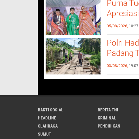
Purna Tu
Apresiasi
Pendidik
05/08/2026,
10:27
Polri Ha
Padang T
Bukit La
03/08/2026,
19:07
BAKTI SOSIAL
BERITA TNI
HEADLINE
KRIMINAL
OLAHRAGA
PENDIDIKAN
SUMUT