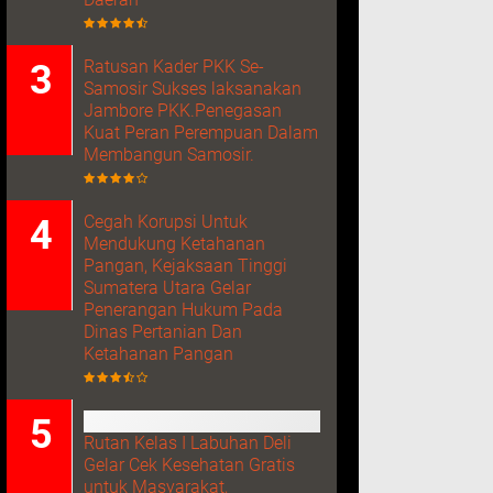
Ratusan Kader PKK Se-
Samosir Sukses laksanakan
Jambore PKK.Penegasan
Kuat Peran Perempuan Dalam
Membangun Samosir.
Cegah Korupsi Untuk
Mendukung Ketahanan
Pangan, Kejaksaan Tinggi
Sumatera Utara Gelar
Penerangan Hukum Pada
Dinas Pertanian Dan
Ketahanan Pangan
Rutan Kelas I Labuhan Deli
Gelar Cek Kesehatan Gratis
untuk Masyarakat,