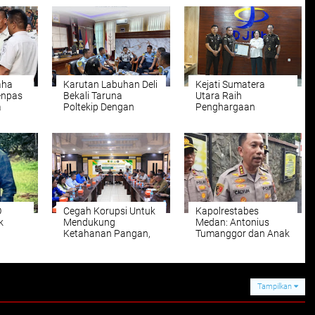
aha
Karutan Labuhan Deli
Kejati Sumatera
enpas
Bekali Taruna
Utara Raih
a
Poltekip Dengan
Penghargaan
atan
Penguatan Integritas
Peringkat III
si
Jelang Praktik Kerja
Pelaksanaan APBN
Lapangan
Satuan Kerja Mitra
KPPN Medan II
O
Cegah Korupsi Untuk
Kapolrestabes
k
Mendukung
Medan: Antonius
Ketahanan Pangan,
Tumanggor dan Anak
il
Kejaksaan Tinggi
Kooperatif, Berstatus
 Atas
Sumatera Utara Gelar
Tersangka Namun
Penerangan Hukum
Hanya Wajib Lapor
Pada Dinas Pertanian
Tampilkan
Dan Ketahanan
Pangan