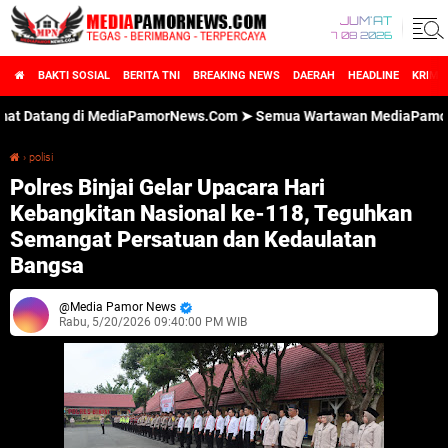
JUM'AT
7 08 2026
BAKTI SOSIAL
BERITA TNI
BREAKING NEWS
DAERAH
HEADLINE
KRIMI
ang di MediaPamorNews.Com ➤ Semua Wartawan MediaPamorNews.Com 
›
polisi
Polres Binjai Gelar Upacara Hari Kebangkitan Nasional ke-118, Teguhkan Semangat Persatuan dan Kedaulatan Bangsa
Polres Binjai Gelar Upacara Hari
Kebangkitan Nasional ke-118, Teguhkan
Semangat Persatuan dan Kedaulatan
Bangsa
Media Pamor News
Rabu, 5/20/2026 09:40:00 PM WIB