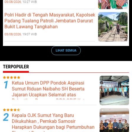
05/08/2026,
10:27 WIB
Polri Hadir di Tengah Masyarakat, Kapolsek
Padang Tualang Patroli Jembatan Darurat
Bukit Lawang Tangkahan
03/08/2026,
19:07 WIB
LIHAT SEMUA
TERPOPULER
Ketua Umum DPP Pondok Aspirasi
Sumut Riduan Naibaho SH Beserta
Jajaran Ucapkan Selamat atas
Pelantikan Pengurus DPC GPIE Kota
Binjai
Kepala OJK Sumut Yang Baru
Dikukuhkan , Pemkab Samosir
Harapkan Dukungan bagi Pertumbuhan