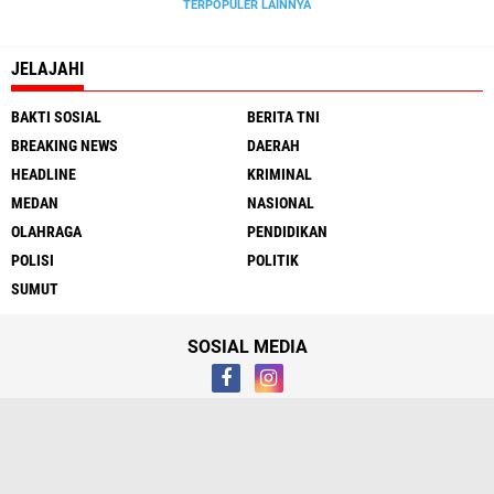
TERPOPULER LAINNYA
JELAJAHI
BAKTI SOSIAL
BERITA TNI
BREAKING NEWS
DAERAH
HEADLINE
KRIMINAL
MEDAN
NASIONAL
OLAHRAGA
PENDIDIKAN
POLISI
POLITIK
SUMUT
SOSIAL MEDIA
Tentang
Hubungi Kami
Syarat & Ketentuan
Media Cyber
Redaksi
Copyright ©
2026 Media Pamor News | Tegas - Berimbang - Terpercaya