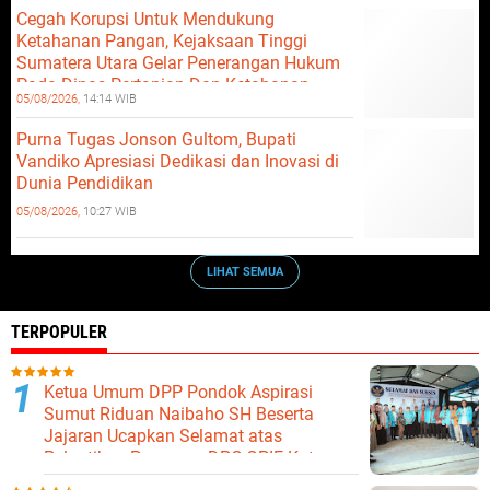
Cegah Korupsi Untuk Mendukung
Ketahanan Pangan, Kejaksaan Tinggi
Sumatera Utara Gelar Penerangan Hukum
Pada Dinas Pertanian Dan Ketahanan
05/08/2026,
14:14 WIB
Pangan
Purna Tugas Jonson Gultom, Bupati
Vandiko Apresiasi Dedikasi dan Inovasi di
Dunia Pendidikan
05/08/2026,
10:27 WIB
LIHAT SEMUA
TERPOPULER
Ketua Umum DPP Pondok Aspirasi
Sumut Riduan Naibaho SH Beserta
Jajaran Ucapkan Selamat atas
Pelantikan Pengurus DPC GPIE Kota
Binjai