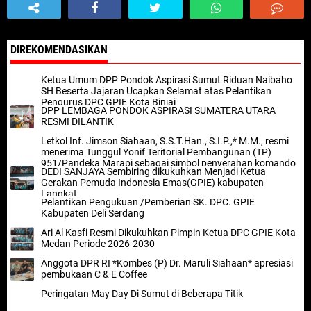
DIREKOMENDASIKAN
Ketua Umum DPP Pondok Aspirasi Sumut Riduan Naibaho
SH Beserta Jajaran Ucapkan Selamat atas Pelantikan
Pengurus DPC GPIE Kota Binjai
DPP LEMBAGA PONDOK ASPIRASI SUMATERA UTARA
RESMI DILANTIK
Letkol Inf. Jimson Siahaan, S.S.T.Han., S.I.P.,* M.M., resmi
menerima Tunggul Yonif Teritorial Pembangunan (TP)
951/Pandeka Marapi sebagai simbol penyerahan komando
DEDI SANJAYA Sembiring dikukuhkan Menjadi Ketua
satuan.
Gerakan Pemuda Indonesia Emas(GPIE) kabupaten
Langkat.
Pelantikan Pengukuan /Pemberian SK. DPC. GPIE
Kabupaten Deli Serdang
Ari Al Kasfi Resmi Dikukuhkan Pimpin Ketua DPC GPIE Kota
Medan Periode 2026-2030
Anggota DPR RI *Kombes (P) Dr. Maruli Siahaan* apresiasi
pembukaan C & E Coffee
Peringatan May Day Di Sumut di Beberapa Titik