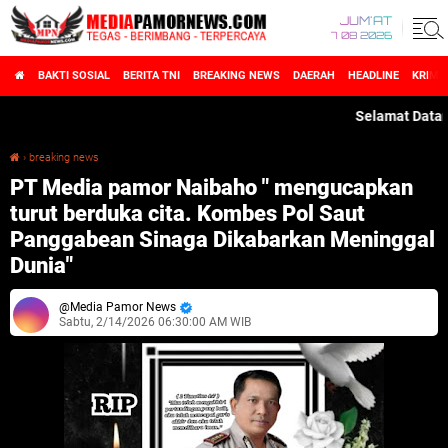
JUM'AT
7 08 2026
BAKTI SOSIAL
BERITA TNI
BREAKING NEWS
DAERAH
HEADLINE
KRIMI
Selamat Datang di 
›
breaking news
PT Media pamor Naibaho " mengucapkan turut berduka cita. Kombes Pol Saut Panggabean Sinaga Dikabarkan Meninggal Dunia"
PT Media pamor Naibaho " mengucapkan
turut berduka cita. Kombes Pol Saut
Panggabean Sinaga Dikabarkan Meninggal
Dunia"
Media Pamor News
Sabtu, 2/14/2026 06:30:00 AM WIB