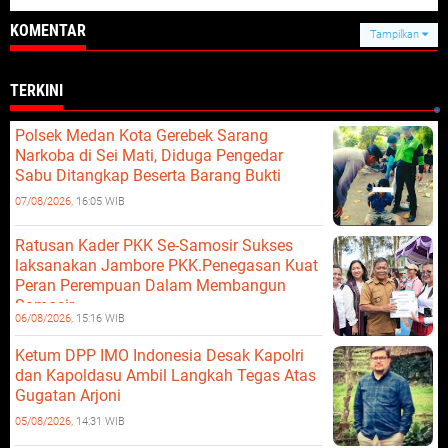
KOMENTAR
Tampilkan
TERKINI
Polsek Medan Kota Gerebek Sarang
Narkoba di Sei Mati, Diduga Pengedar
Sabu Ditangkap Beserta Barang Bukti
07/08/2026,
16:05 WIB
Ratusan Kader PKK Se-Samosir Sukses
laksanakan Jambore PKK.Penegasan Kuat
Peran Perempuan Dalam Membangun
Samosir.
06/08/2026,
15:16 WIB
Ketum DPP IMO Indonesia Desak Kapolri
dan Kapoldasu Ambil Langkah Tegas Atas
Gugatan Arjoni
05/08/2026,
14:31 WIB