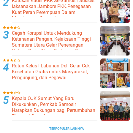
Ratusan Kader PKK Se-Samosir Sukses
laksanakan Jambore PKK.Penegasan
Kuat Peran Perempuan Dalam
Membangun Samosir.
Cegah Korupsi Untuk Mendukung
Ketahanan Pangan, Kejaksaan Tinggi
Sumatera Utara Gelar Penerangan
Hukum Pada Dinas Pertanian Dan
Ketahanan Pangan
Rutan Kelas I Labuhan Deli Gelar Cek
Kesehatan Gratis untuk Masyarakat,
Pengunjung, dan Pegawai
Kepala OJK Sumut Yang Baru
Dikukuhkan , Pemkab Samosir
Harapkan Dukungan bagi Pertumbuhan
Ekonomi Daerah
TERPOPULER LAINNYA