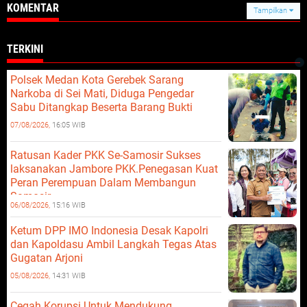
KOMENTAR
Tampilkan
TERKINI
Polsek Medan Kota Gerebek Sarang
Narkoba di Sei Mati, Diduga Pengedar
Sabu Ditangkap Beserta Barang Bukti
07/08/2026,
16:05 WIB
Ratusan Kader PKK Se-Samosir Sukses
laksanakan Jambore PKK.Penegasan Kuat
Peran Perempuan Dalam Membangun
Samosir.
06/08/2026,
15:16 WIB
Ketum DPP IMO Indonesia Desak Kapolri
dan Kapoldasu Ambil Langkah Tegas Atas
Gugatan Arjoni
05/08/2026,
14:31 WIB
Cegah Korupsi Untuk Mendukung