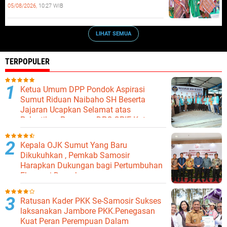
05/08/2026,
10:27 WIB
LIHAT SEMUA
TERPOPULER
Ketua Umum DPP Pondok Aspirasi
Sumut Riduan Naibaho SH Beserta
Jajaran Ucapkan Selamat atas
Pelantikan Pengurus DPC GPIE Kota
Binjai
Kepala OJK Sumut Yang Baru
Dikukuhkan , Pemkab Samosir
Harapkan Dukungan bagi Pertumbuhan
Ekonomi Daerah
Ratusan Kader PKK Se-Samosir Sukses
laksanakan Jambore PKK.Penegasan
Kuat Peran Perempuan Dalam