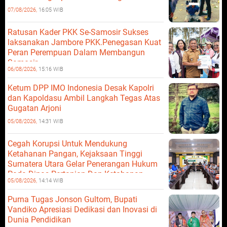
07/08/2026,
16:05 WIB
Ratusan Kader PKK Se-Samosir Sukses
laksanakan Jambore PKK.Penegasan Kuat
Peran Perempuan Dalam Membangun
Samosir.
06/08/2026,
15:16 WIB
Ketum DPP IMO Indonesia Desak Kapolri
dan Kapoldasu Ambil Langkah Tegas Atas
Gugatan Arjoni
05/08/2026,
14:31 WIB
Cegah Korupsi Untuk Mendukung
Ketahanan Pangan, Kejaksaan Tinggi
Sumatera Utara Gelar Penerangan Hukum
Pada Dinas Pertanian Dan Ketahanan
05/08/2026,
14:14 WIB
Pangan
Purna Tugas Jonson Gultom, Bupati
Vandiko Apresiasi Dedikasi dan Inovasi di
Dunia Pendidikan