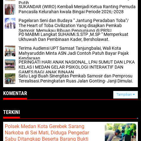
Putih
SUKANDAR (WIRO) Kembali Menjadi Ketua Ranting Pemuda
Pancasila Kelurahan kwala Bingai Periode 2026;-2028
Pagelaran Seni dan Budaya " Jantung Peradaban Toba"/
The Heart of Toba Civilization Yang disajikan Pemkab
Samosir, Memukau Ribuan Pengunjung di PRSU.
PD MABMI Langkat SUHAIMi.S.STP ,M.SP " Memperkuat
Ukhuwah Dan Pembinaan Kader, Bersholawat.
Terima Audiensi UPT Samsat Tanjungbalai, Wali Kota
Mahyaruddin Minta ASN Jadi Contoh Patuh Bayar Pajak
Kendaraan
PERINGATI HARI ANAK NASIONAL, LPAI SUMUT DAN LPKA
KELAS I MEDAN GELAR PSIKOLOGI INTERAKTIF DAN
GAMES BAGI ANAK BINAAN
Satu Lagi Buah Sinergitas Pemkab Samosir dan Pemprosu
Terealisasi.Peningkatan Ruas Jalan Gonting- Janji Dimulai.
KOMENTAR
Tampilkan
TERKINI
Polsek Medan Kota Gerebek Sarang
Narkoba di Sei Mati, Diduga Pengedar
Sabu Ditangkap Beserta Barang Bukti