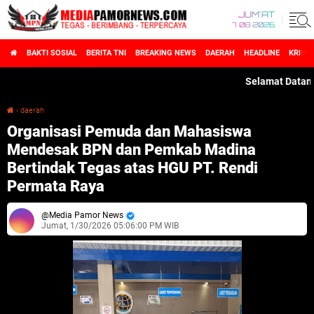
JUM'AT
7 08 2026
BAKTI SOSIAL
BERITA TNI
BREAKING NEWS
DAERAH
HEADLINE
KRIMI
Selamat Datang di M
›
daerah
Organisasi Pemuda dan Mahasiswa Mendesak BPN dan Pemkab Madina Bertindak Tegas atas HGU PT. Rendi Permata Raya
Organisasi Pemuda dan Mahasiswa
Mendesak BPN dan Pemkab Madina
Bertindak Tegas atas HGU PT. Rendi
Permata Raya
Media Pamor News
Jumat, 1/30/2026 05:06:00 PM WIB