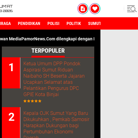
UM'AT
08 2026
HRAGA
PENDIDIKAN
POLISI
POLITIK
SUMUT
ws.Com dilengkapi dengan ID Card Wartawan. Kami Adalah Media D
TERPOPULER
Ketua Umum DPP Pondok
Aspirasi Sumut Riduan
Naibaho SH Beserta Jajaran
Ucapkan Selamat atas
Pelantikan Pengurus DPC
GPIE Kota Binjai
Kepala OJK Sumut Yang Baru
Dikukuhkan , Pemkab Samosir
Harapkan Dukungan bagi
Pertumbuhan Ekonomi
Daerah