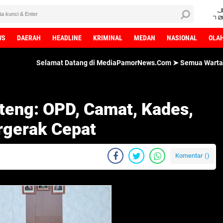
J
7 
WS
DAERAH
HEADLINE
KRIMINAL
MEDAN
NASIONAL
OLA
mat Datang di MediaPamorNews.Com ➤ Semua Wartawan MediaPamorNe
pteng: OPD, Camat, Kades,
rgerak Cepat
Komentar (
)