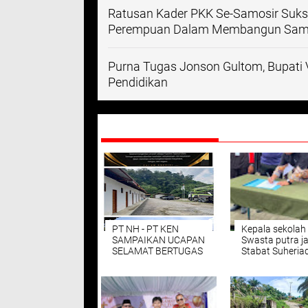
Ratusan Kader PKK Se-Samosir Suk
Perempuan Dalam Membangun Samo
Purna Tugas Jonson Gultom, Bupati V
Pendidikan
DIREKOMENDASIKAN
PT NH - PT KEN
Kepala sekola
SAMPAIKAN UCAPAN
Swasta putra j
SELAMAT BERTUGAS
Stabat Suheria
KEPADA KAPOLRES
" Gelar Bullying
BARU
Perundangan .