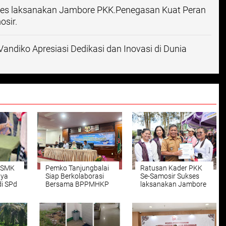
ses laksanakan Jambore PKK.Penegasan Kuat Peran
sir.
andiko Apresiasi Dedikasi dan Inovasi di Dunia
h SMK
Pemko Tanjungbalai
Ratusan Kader PKK
aya
Siap Berkolaborasi
Se-Samosir Sukses
di SPd
Bersama BPPMHKP
laksanakan Jambore
 Dan
Tanjungbalai Asahan
PKK.Penegasan Kuat
Optimalkan Layanan
Peran Perempuan
Sertifikasi Jaminan
Dalam Membangun
Mutu Hasil Kelautan
Samosir.
dan Perikanan Dalam