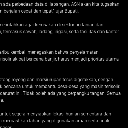
eh ada perbedaan data di lapangan. ASN akan kita tugaskan
erjalan cepat dan tepat,” ujar Bupati.
erintahkan agar kerusakan di sektor pertanian dan
, termasuk sawah, ladang, irigasi, serta fasilitas dan kantor
asaribu kembali menegaskan bahwa penyelamatan
solir akibat bencana banjir, harus menjadi prioritas utama
otong royong dan marsiurupan terus digerakkan, dengan
k bencana untuk membantu desa-desa yang masih terisolir.
darurat ini. Tidak boleh ada yang berpangku tangan. Semua
ya.
 untuk segera menyiapkan lokasi hunian sementara dan
an memastikan lahan yang digunakan aman serta tidak
ngsor.