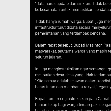
“Data harus update dan sinkron. Tidak bol
ke kecamatan untuk memastikan pendataan b
Tidak hanya rumah warga, Bupati juga mem
infrastruktur turut didata secara menyeluruh
pemerintahan yang terdampak bencana.
Dalam rapat tersebut, Bupati Masinton P
masyarakat, terutama warga yang masih teri
seluruh jajaran.
Ia juga menginstruksikan agar semangat g
melibatkan desa-desa yang tidak terdampa
“Kita semua adalah relawan dalam kondisi 
harus turun dan membantu rakyat,” tegasn
Bupati turut menginstruksikan para Camat
hunian tetap bagi warga terdampak, deng
berada di kawasan rawan banjir maupun lo