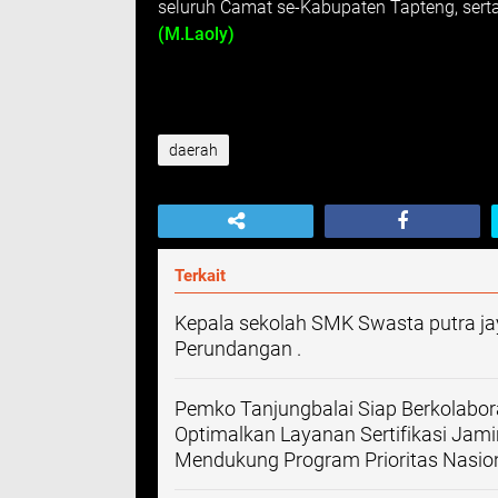
seluruh Camat se-Kabupaten Tapteng, sert
(M.Laoly)
daerah
Terkait
Kepala sekolah SMK Swasta putra jay
Perundangan .
Pemko Tanjungbalai Siap Berkolab
Optimalkan Layanan Sertifikasi Jam
Mendukung Program Prioritas Nasio