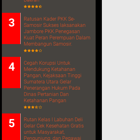
Ratusan Kader PKK Se-
Samosir Sukses laksanakan
Jambore PKK.Penegasan
Kuat Peran Perempuan Dalam
Membangun Samosir.
Cegah Korupsi Untuk
Mendukung Ketahanan
Pangan, Kejaksaan Tinggi
Sumatera Utara Gelar
Penerangan Hukum Pada
Dinas Pertanian Dan
Ketahanan Pangan
Rutan Kelas I Labuhan Deli
Gelar Cek Kesehatan Gratis
untuk Masyarakat,
Pengunjung, dan Pegawai