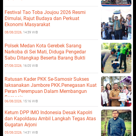
Festival Tao Toba Joujou 2026 Resmi
Dimulai, Rajut Budaya dan Perkuat
Ekonomi Masyarakat
08/08/2026,
14:39 WIB
Polsek Medan Kota Gerebek Sarang
Narkoba di Sei Mati, Diduga Pengedar
Sabu Ditangkap Beserta Barang Bukti
07/08/2026,
16:05 WIB
Ratusan Kader PKK Se-Samosir Sukses
laksanakan Jambore PKK.Penegasan Kuat
Peran Perempuan Dalam Membangun
Samosir.
06/08/2026,
15:16 WIB
Ketum DPP IMO Indonesia Desak Kapolri
dan Kapoldasu Ambil Langkah Tegas Atas
Gugatan Arjoni
05/08/2026,
14:31 WIB