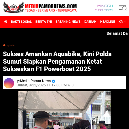
MINGGU
9 08 2026
BAKTI SOSIAL
BERITA TNI
BREAKING NEWS
DAERAH
HEADLINE
KRIMI
Selamat Datang d
›
polisi
Sukses Amankan Aquabike, Kini Polda Sumut Siapkan Pengamanan Ketat Sukseskan F1 Powerboat 2025
Sukses Amankan Aquabike, Kini Polda
Sumut Siapkan Pengamanan Ketat
Sukseskan F1 Powerboat 2025
Media Pamor News
Jumat, 8/22/2025 11:17:00 PM WIB