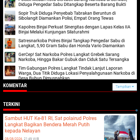
Diduga Pengedar Sabu Ditangkap Beserta Barang Bukti
Sopir Truk Diduga Penyebab Tabrakan Beruntun di
Sibolangit Diamankan Polisi, Empat Orang Tewas
Kapolres Binjai Perkuat Sinergitas dengan Lapas Kelas IIA
Binjai Melalui Kunjungan Silaturahmi
Satresnarkoba Polres Binjai Tangkap Pengedar Sabu di
Langkat, 5,90 Gram Sabu dan Honda Vario Diamankan
GerCep! Sat Narkoba Polres Langkat Grebek Sarang
Narkoba, Hingga Bakar Gubuk dan Ciduk Satu Tersangka
Tim Gabungan Polres Langkat Tindak Lanjut Laporan
Warga, Dua Titik Diduga Lokasi Penyalahgunaan Narkoba di
Desa Bubun Dimusnahkan
KOMENTAR
Tampilkan
TERKINI
Sambut HUT Ke-81 RI, Sat polairud Polres
Langkat Bagikan Bendera Merah Putih
kepada Nelayan
08/08/2026,
21:49 WIB