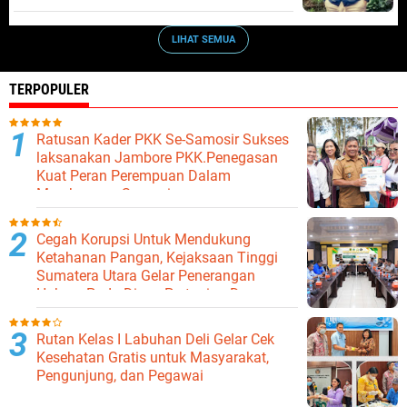
LIHAT SEMUA
TERPOPULER
Ratusan Kader PKK Se-Samosir Sukses
laksanakan Jambore PKK.Penegasan
Kuat Peran Perempuan Dalam
Membangun Samosir.
Cegah Korupsi Untuk Mendukung
Ketahanan Pangan, Kejaksaan Tinggi
Sumatera Utara Gelar Penerangan
Hukum Pada Dinas Pertanian Dan
Ketahanan Pangan
Rutan Kelas I Labuhan Deli Gelar Cek
Kesehatan Gratis untuk Masyarakat,
Pengunjung, dan Pegawai