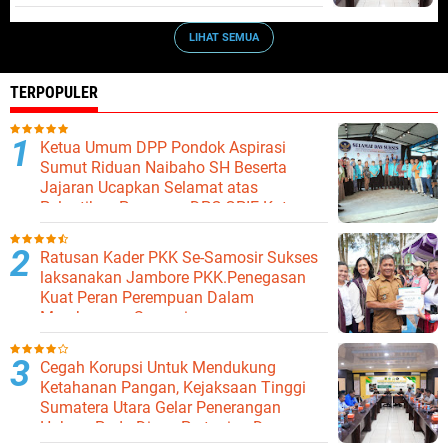
LIHAT SEMUA
TERPOPULER
Ketua Umum DPP Pondok Aspirasi
Sumut Riduan Naibaho SH Beserta
Jajaran Ucapkan Selamat atas
Pelantikan Pengurus DPC GPIE Kota
Binjai
Ratusan Kader PKK Se-Samosir Sukses
laksanakan Jambore PKK.Penegasan
Kuat Peran Perempuan Dalam
Membangun Samosir.
Cegah Korupsi Untuk Mendukung
Ketahanan Pangan, Kejaksaan Tinggi
Sumatera Utara Gelar Penerangan
Hukum Pada Dinas Pertanian Dan
Ketahanan Pangan