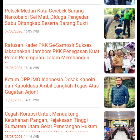
Polsek Medan Kota Gerebek Sarang
Narkoba di Sei Mati, Diduga Pengedar
Sabu Ditangkap Beserta Barang Bukti
07/08/2026,
16:05 WIB
Ratusan Kader PKK Se-Samosir Sukses
laksanakan Jambore PKK.Penegasan Kuat
Peran Perempuan Dalam Membangun
Samosir.
06/08/2026,
15:16 WIB
Ketum DPP IMO Indonesia Desak Kapolri
dan Kapoldasu Ambil Langkah Tegas Atas
Gugatan Arjoni
05/08/2026,
14:31 WIB
Cegah Korupsi Untuk Mendukung
Ketahanan Pangan, Kejaksaan Tinggi
Sumatera Utara Gelar Penerangan Hukum
Pada Dinas Pertanian Dan Ketahanan
05/08/2026,
14:14 WIB
Pangan