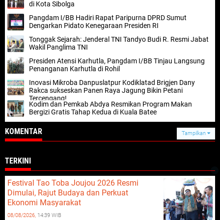
di Kota Sibolga
Pangdam I/BB Hadiri Rapat Paripurna DPRD Sumut
Dengarkan Pidato Kenegaraan Presiden RI
Tonggak Sejarah: Jenderal TNI Tandyo Budi R. Resmi Jabat
Wakil Panglima TNI
Presiden Atensi Karhutla, Pangdam I/BB Tinjau Langsung
Penanganan Karhutla di Rohil
Inovasi Mikroba Danpuslatpur Kodiklatad Brigjen Dany
Rakca sukseskan Panen Raya Jagung Bikin Petani
Tercengang!
Kodim dan Pemkab Abdya Resmikan Program Makan
Bergizi Gratis Tahap Kedua di Kuala Batee
KOMENTAR
Tampilkan
TERKINI
Festival Tao Toba Joujou 2026 Resmi
Dimulai, Rajut Budaya dan Perkuat
Ekonomi Masyarakat
08/08/2026,
14:39 WIB