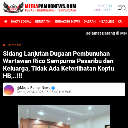
SABTU
8 08 2026
BAKTI SOSIAL
BERITA TNI
BREAKING NEWS
DAERAH
HEADLINE
KRIMI
Selamat Datang di MediaPamor
›
berita tni
Sidang Lanjutan Dugaan Pembunuhan Wartawan Rico Sempurna Pasaribu dan Keluarga, Tidak Ada Keterlibatan Koptu HB,..!!!
Sidang Lanjutan Dugaan Pembunuhan
Wartawan Rico Sempurna Pasaribu dan
Keluarga, Tidak Ada Keterlibatan Koptu
HB,..!!!
Media Pamor News
Senin, 2/24/2025 05:25:00 PM WIB