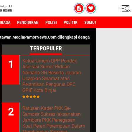
SABTU
8 2026
HRAGA
PENDIDIKAN
POLISI
POLITIK
SUMUT
morNews.Com dilengkapi dengan ID Card Wartawan. Kami Adalah Me
TERPOPULER
Ketua Umum DPP Pondok
Aspirasi Sumut Riduan
Naibaho SH Beserta Jajaran
Ucapkan Selamat atas
Pelantikan Pengurus DPC
GPIE Kota Binjai
Ratusan Kader PKK Se-
Samosir Sukses laksanakan
Jambore PKK.Penegasan
Kuat Peran Perempuan Dalam
Membangun Samosir.