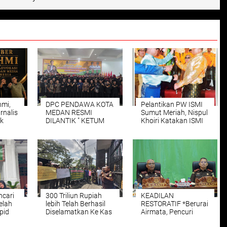
hmi,
DPC PENDAWA KOTA
Pelantikan PW ISMI
rnalis
MEDAN RESMI
Sumut Meriah, Nispul
k
DILANTIK " KETUM
Khoiri Katakan ISMI
untuk
DPP PONDOK
Adalah Tim Thank
 dan
ASPIRASI SUMUT '
Melayu
e
RIDWAN NAIBAHO
.SH UCAPKAN
SELAMAT DAN
SUCCES
cari
300 Triliun Rupiah
KEADILAN
elah
lebih Telah Berhasil
RESTORATIF *Berurai
pid
Diselamatkan Ke Kas
Airmata, Pencuri
lda
Negara, Kelompok
Uang Di Kabupaten