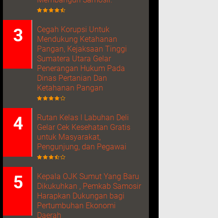
Cegah Korupsi Untuk
Mendukung Ketahanan
Pangan, Kejaksaan Tinggi
Sumatera Utara Gelar
Penerangan Hukum Pada
Dinas Pertanian Dan
Ketahanan Pangan
Rutan Kelas I Labuhan Deli
Gelar Cek Kesehatan Gratis
untuk Masyarakat,
Pengunjung, dan Pegawai
Kepala OJK Sumut Yang Baru
Dikukuhkan , Pemkab Samosir
Harapkan Dukungan bagi
Pertumbuhan Ekonomi
Daerah