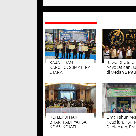
DIREKOMENDASIKAN
KAJATI DAN
Rawat Silatura
KAPOLDA SUMATERA
Advokat dan Ju
UTARA
di Medan Bentu
TANDANTANGAI
SEKBER FAHMI 
PAKTA INTEGRITAS
Perkuat Sinergi
Profesionalism
REFLEKSI HARI
Lima Tahun Men
BHAKTI ADHYAKSA
Keadilan, TSK T
KE-66, KEJATI
Ditetapkan, Pra
SUMUT GELAR
TSK Ditolak, Po