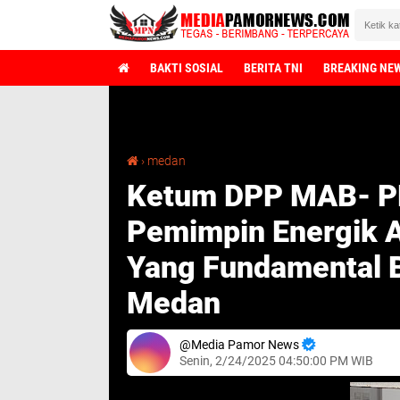
BAKTI SOSIAL
BERITA TNI
BREAKING NE
Ketum DPP MAB- PKNI, Dr Ali Yusran Gea: Rico Pemimpin Energik Akan Membawa Perubahan Yang Fundamental Bagi Pembangunan Kota Medan
›
medan
Ketum DPP MAB- PKN
Pemimpin Energik
Yang Fundamental 
Medan
Media Pamor News
Senin, 2/24/2025 04:50:00 PM WIB