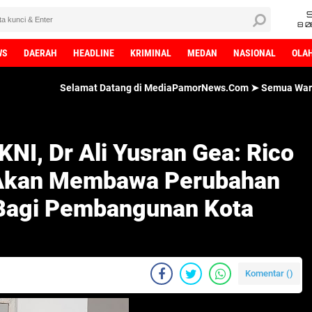
8 0
WS
DAERAH
HEADLINE
KRIMINAL
MEDAN
NASIONAL
OLA
Selamat Datang di MediaPamorNews.Com ➤ Semua Wartawan MediaPa
I, Dr Ali Yusran Gea: Rico
 Akan Membawa Perubahan
Bagi Pembangunan Kota
Komentar (
)