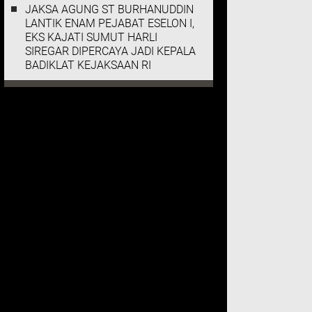
JAKSA AGUNG ST BURHANUDDIN
LANTIK ENAM PEJABAT ESELON I,
EKS KAJATI SUMUT HARLI
SIREGAR DIPERCAYA JADI KEPALA
BADIKLAT KEJAKSAAN RI