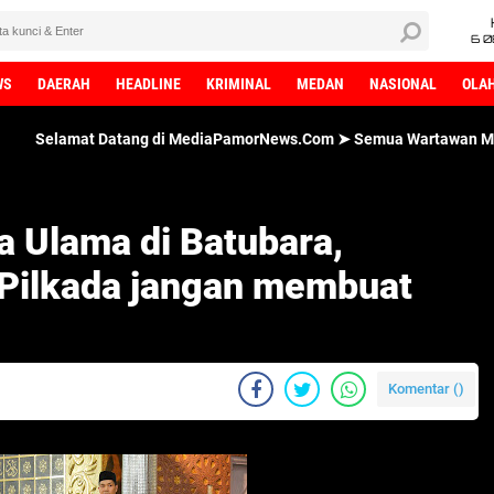
6 0
WS
DAERAH
HEADLINE
KRIMINAL
MEDAN
NASIONAL
OLA
Datang di MediaPamorNews.Com ➤ Semua Wartawan MediaPamorNews.C
a Ulama di Batubara,
Pilkada jangan membuat
Komentar (
)