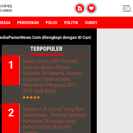
KAMIS
8 2026
HRAGA
PENDIDIKAN
POLISI
POLITIK
SUMUT
om dilengkapi dengan ID Card Wartawan. Kami Adalah Media Denga
TERPOPULER
Ketua Umum DPP Pondok
Aspirasi Sumut Riduan
Naibaho SH Beserta Jajaran
Ucapkan Selamat atas
Pelantikan Pengurus DPC
GPIE Kota Binjai
Kepala OJK Sumut Yang Baru
Dikukuhkan , Pemkab Samosir
Harapkan Dukungan bagi
Pertumbuhan Ekonomi
Daerah