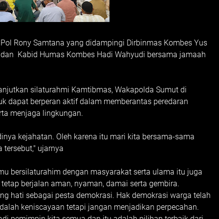
en Pol Rony Samtana yang didampingi Dirbinmas Kombes Yus
to dan Kabid Humas Kombes Hadi Wahyudi bersama jamaah
lanjutkan silaturahmi Kamtibmas, Wakapolda Sumut di
k dapat berperan aktif dalam memberantas peredaran
rta menjaga lingkungan.
dinya kejahatan. Oleh karena itu mari kita bersama-sama
 tersebut," ujarnya
u bersilaturahim dengan masyarakat serta ulama itu juga
 tetap berjalan aman, nyaman, damai serta gembira.
ang hati sebagai pesta demokrasi. Hak demokrasi warga telah
adalah keniscayaan tetapi jangan menjadikan perpecahan.
di pemimpin kita semua dan itu adalah pilihan terbaik dari