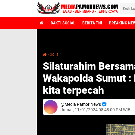
BAKTI SOSIAL
BERITA TNI
BREAKING NE
Selamat 
Silaturahim Bersama Ulama di Batubara, Wakapolda Sumut : Pilkada jangan membuat kita terpecah
›
polisi
Silaturahim Bersam
Wakapolda Sumut : 
kita terpecah
Media Pamor News
Jumat, 11/01/2024 08:48:00 PM WIB