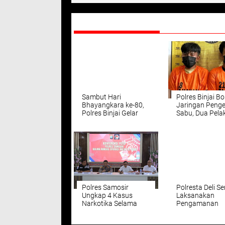
DIREKOMENDASIKAN
Sambut Hari
Polres Binjai B
Bhayangkara ke-80,
Jaringan Peng
Polres Binjai Gelar
Sabu, Dua Pela
Sunatan Massal
Ditangkap den
untuk Masyarakat
Barang Bukti 4
Gram
Polres Samosir
Polresta Deli S
Ungkap 4 Kasus
Laksanakan
Narkotika Selama
Pengamanan
Operasi Antik Toba
Pertandingan 
2026, Selamatkan
U-19 Boys