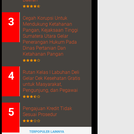
Cegah Korupsi Untuk
Mendukung Ketahanan
Pangan, Kejaksaan Tinggi
Sumatera Utara Gelar
Penerangan Hukum Pada
Dinas Pertanian Dan
Ketahanan Pangan
Rutan Kelas I Labuhan Deli
Gelar Cek Kesehatan Gratis
untuk Masyarakat,
Pengunjung, dan Pegawai
Pengajuan Kredit Tidak
Sesuai Prosedur
TERPOPULER LAINNYA