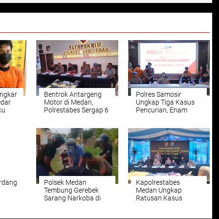
ongkar
Bentrok Antargeng
Polres Samosir
edar
Motor di Medan,
Ungkap Tiga Kasus
ku
Polrestabes Sergap 6
Pencurian, Enam
gan
Pelaku Pengeroyokan
Tersangka
,80
Hilangnya Nyawa
Diamankan
Korban di Patumbak
erdang
Polsek Medan
Kapolrestabes
Tembung Gerebek
Medan Ungkap
Sarang Narkoba di
Ratusan Kasus
Asean
Percut Sei Tuan, Dua
Kejahatan Jalanan
Pria Diamankan
dan Narkoba, 129