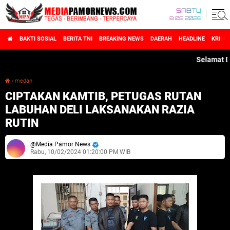
SABTU
8 08 2026
BAKTI SOSIAL
BERITA TNI
BREAKING NEWS
DAERAH
HEADLINE
KRIMI
Selamat Datan
›
medan
CIPTAKAN KAMTIB, PETUGAS RUTAN LABUHAN DELI LAKSANAKAN RAZIA RUTIN
CIPTAKAN KAMTIB, PETUGAS RUTAN
LABUHAN DELI LAKSANAKAN RAZIA
RUTIN
Media Pamor News
Rabu, 10/02/2024 01:20:00 PM WIB