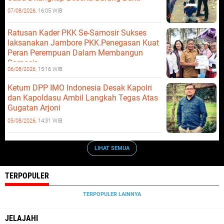
07/08/2026,
16:05 WIB
Ratusan Kader PKK Se-Samosir Sukses
laksanakan Jambore PKK.Penegasan Kuat
Peran Perempuan Dalam Membangun
Samosir.
06/08/2026,
15:16 WIB
Ketum DPP IMO Indonesia Desak Kapolri
dan Kapoldasu Ambil Langkah Tegas Atas
Gugatan Arjoni
05/08/2026,
14:31 WIB
LIHAT SEMUA
TERPOPULER
TERPOPULER LAINNYA
JELAJAHI