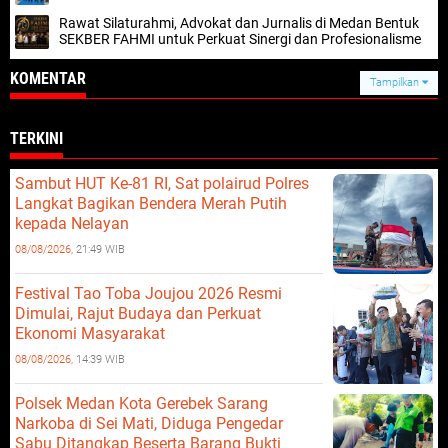
Rawat Silaturahmi, Advokat dan Jurnalis di Medan Bentuk
SEKBER FAHMI untuk Perkuat Sinergi dan Profesionalisme
KOMENTAR
Tampilkan
TERKINI
Sambut HUT Ke-81 RI, Sat polairud Polres
Langkat Bagikan Bendera Merah Putih
kepada Nelayan
08/08/2026,
21:49 WIB
Festival Tao Toba Joujou 2026 Resmi
Dimulai, Rajut Budaya dan Perkuat
Ekonomi Masyarakat
08/08/2026,
14:39 WIB
Polsek Medan Kota Gerebek Sarang
Narkoba di Sei Mati, Diduga Pengedar
Sabu Ditangkap Beserta Barang Bukti