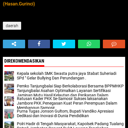
(Hasan.Gurinci)
daerah
DIREKOMENDASIKAN
Kepala sekolah SMK Swasta putra jaya Stabat Suheriadi
SPd " Gelar Bullying Dan Perundangan .
Pemko Tanjungbalai Siap Berkolaborasi Bersama BPPMHKP
Tanjungbalai Asahan Optimalkan Layanan Sertifikasi
Jaminan Mutu Hasil Kelautan dan Perikanan Dalam
Ratusan Kader PKK Se-Samosir Sukses laksanakan
Mendukung Program Prioritas Nasional KKP
Jambore PKK.Penegasan Kuat Peran Perempuan Dalam
Membangun Samosir.
Purna Tugas Jonson Gultom, Bupati Vandiko Apresiasi
Dedikasi dan Inovasi di Dunia Pendidikan
Polri Hadir di Tengah Masyarakat, Kapolsek Padang Tualang