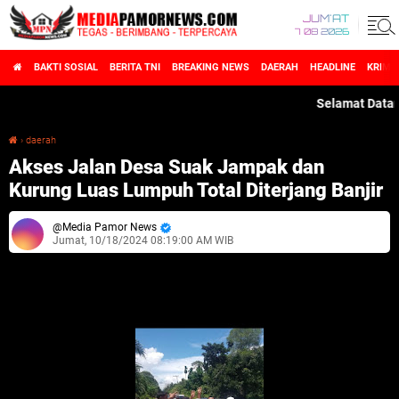
JUM'AT
7 08 2026
BAKTI SOSIAL
BERITA TNI
BREAKING NEWS
DAERAH
HEADLINE
KRIMI
Selamat Datang di
›
daerah
Akses Jalan Desa Suak Jampak dan Kurung Luas Lumpuh Total Diterjang Banjir
Akses Jalan Desa Suak Jampak dan
Kurung Luas Lumpuh Total Diterjang Banjir
Media Pamor News
Jumat, 10/18/2024 08:19:00 AM WIB