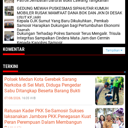
Patroli Jembatan Darurat Bukit Lawang Tangkahan
GEDUNG MEWAH PUSKESMAS SIPAHUTAR KUMUH
MOBILER RUSAK MAMFAAT DANA BOK DAN JKN DI DESAK
USUT KEJARI
Kepala OJK Sumut Yang Baru Dikukuhkan , Pemkab
Samosir Harapkan Dukungan bagi Pertumbuhan Ekonomi
Daerah
Dukungan Terhadap Polres Samosir Terus Mengalir. Trisula
Integritas Sampaikan Cindera Mata Jam dan Cermin
Kepada Kapolres Samosir.
KOMENTAR
Tampilkan
TERKINI
Polsek Medan Kota Gerebek Sarang
Narkoba di Sei Mati, Diduga Pengedar
Sabu Ditangkap Beserta Barang Bukti
07/08/2026,
16:05 WIB
Ratusan Kader PKK Se-Samosir Sukses
laksanakan Jambore PKK.Penegasan Kuat
Peran Perempuan Dalam Membangun
Samosir.