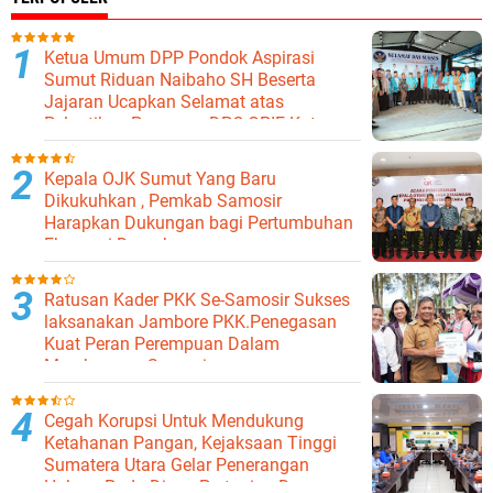
Ketua Umum DPP Pondok Aspirasi
Sumut Riduan Naibaho SH Beserta
Jajaran Ucapkan Selamat atas
Pelantikan Pengurus DPC GPIE Kota
Binjai
Kepala OJK Sumut Yang Baru
Dikukuhkan , Pemkab Samosir
Harapkan Dukungan bagi Pertumbuhan
Ekonomi Daerah
Ratusan Kader PKK Se-Samosir Sukses
laksanakan Jambore PKK.Penegasan
Kuat Peran Perempuan Dalam
Membangun Samosir.
Cegah Korupsi Untuk Mendukung
Ketahanan Pangan, Kejaksaan Tinggi
Sumatera Utara Gelar Penerangan
Hukum Pada Dinas Pertanian Dan