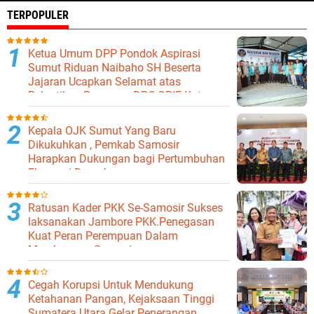
TERPOPULER
Ketua Umum DPP Pondok Aspirasi
Sumut Riduan Naibaho SH Beserta
Jajaran Ucapkan Selamat atas
Pelantikan Pengurus DPC GPIE Kota
Binjai
Kepala OJK Sumut Yang Baru
Dikukuhkan , Pemkab Samosir
Harapkan Dukungan bagi Pertumbuhan
Ekonomi Daerah
Ratusan Kader PKK Se-Samosir Sukses
laksanakan Jambore PKK.Penegasan
Kuat Peran Perempuan Dalam
Membangun Samosir.
Cegah Korupsi Untuk Mendukung
Ketahanan Pangan, Kejaksaan Tinggi
Sumatera Utara Gelar Penerangan