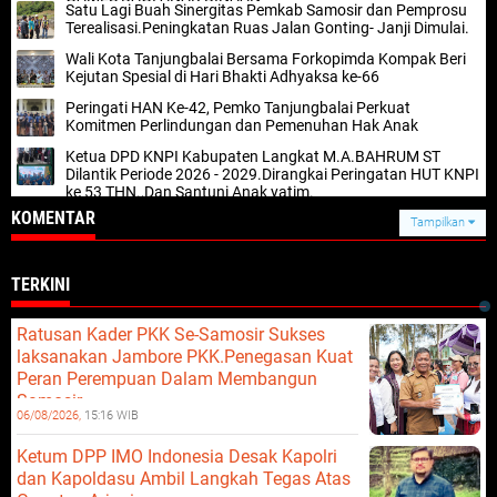
Satu Lagi Buah Sinergitas Pemkab Samosir dan Pemprosu
Terealisasi.Peningkatan Ruas Jalan Gonting- Janji Dimulai.
Wali Kota Tanjungbalai Bersama Forkopimda Kompak Beri
Kejutan Spesial di Hari Bhakti Adhyaksa ke-66
Peringati HAN Ke-42, Pemko Tanjungbalai Perkuat
Komitmen Perlindungan dan Pemenuhan Hak Anak
Ketua DPD KNPI Kabupaten Langkat M.A.BAHRUM ST
Dilantik Periode 2026 - 2029.Dirangkai Peringatan HUT KNPI
ke 53 THN.,Dan Santuni Anak yatim.
KOMENTAR
Tampilkan
TERKINI
Ratusan Kader PKK Se-Samosir Sukses
laksanakan Jambore PKK.Penegasan Kuat
Peran Perempuan Dalam Membangun
Samosir.
06/08/2026,
15:16 WIB
Ketum DPP IMO Indonesia Desak Kapolri
dan Kapoldasu Ambil Langkah Tegas Atas