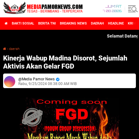
JUM'AT
7 08 2026
BAKTI SOSIAL
BERITA TNI
BREAKING NEWS
DAERAH
HEADLINE
KRIMI
Selamat Datang di Med
›
daerah
Kinerja Wabup Madina Disorot, Sejumlah Aktivis Akan Gelar FGD
Kinerja Wabup Madina Disorot, Sejumlah
Aktivis Akan Gelar FGD
Media Pamor News
Rabu, 9/25/2024 08:38:00 AM WIB