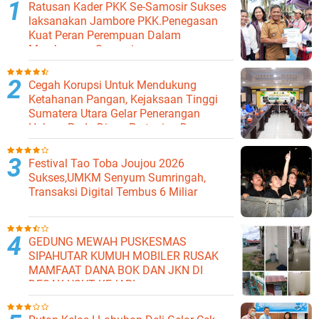
Ratusan Kader PKK Se-Samosir Sukses
laksanakan Jambore PKK.Penegasan
Kuat Peran Perempuan Dalam
Membangun Samosir.
Cegah Korupsi Untuk Mendukung
Ketahanan Pangan, Kejaksaan Tinggi
Sumatera Utara Gelar Penerangan
Hukum Pada Dinas Pertanian Dan
Ketahanan Pangan
Festival Tao Toba Joujou 2026
Sukses,UMKM Senyum Sumringah,
Transaksi Digital Tembus 6 Miliar
GEDUNG MEWAH PUSKESMAS
SIPAHUTAR KUMUH MOBILER RUSAK
MAMFAAT DANA BOK DAN JKN DI
DESAK USUT KEJARI