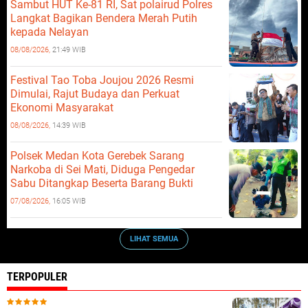
Sambut HUT Ke-81 RI, Sat polairud Polres
Langkat Bagikan Bendera Merah Putih
kepada Nelayan
08/08/2026,
21:49 WIB
Festival Tao Toba Joujou 2026 Resmi
Dimulai, Rajut Budaya dan Perkuat
Ekonomi Masyarakat
08/08/2026,
14:39 WIB
Polsek Medan Kota Gerebek Sarang
Narkoba di Sei Mati, Diduga Pengedar
Sabu Ditangkap Beserta Barang Bukti
07/08/2026,
16:05 WIB
LIHAT SEMUA
TERPOPULER