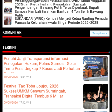
Pertanggungjawaban Pelaksanaan APBD Tahun Anggaran
2025 dan Perda tentang Pengelolaan Sampah
Pengembangan Bawang Putih Terus Diperkuat, Bupati
Samosir Kembali Serahkan Bantuan 4 Ton Benih Bawang
Putih
SUKANDAR (WIRO) Kembali Menjadi Ketua Ranting Pemuda
Pancasila Kelurahan kwala Bingai Periode 2026;-2028
KOMENTAR
Tampilkan
TERKINI
Penuhi Janji Transparansi informasi
Penegakan Hukum, Polres Samosir Gelar
Temu Pers. Ungkap 7 Kasus Jadi Perhatian
Publik.
10/08/2026,
16:54 WIB
Festival Tao Toba Joujou 2026
Sukses,UMKM Senyum Sumringah,
Transaksi Digital Tembus 6 Miliar
09/08/2026,
17:42 WIB