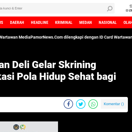
8 0
WS
DAERAH
HEADLINE
KRIMINAL
MEDAN
NASIONAL
OLA
morNews.Com dilengkapi dengan ID Card Wartawan. Kami Adalah Me
an Deli Gelar Skrining
asi Pola Hidup Sehat bagi
Komentar (
)