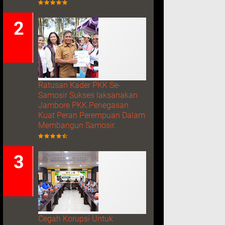
Ratusan Kader PKK Se-
Samosir Sukses laksanakan
Jambore PKK.Penegasan
Kuat Peran Perempuan Dalam
Membangun Samosir.
Cegah Korupsi Untuk