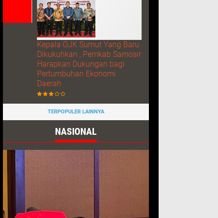
Kepala OJK Sumut Yang Baru
Dikukuhkan , Pemkab Samosir
Harapkan Dukungan bagi
Pertumbuhan Ekonomi
Daerah
TERPOPULER LAINNYA
NASIONAL