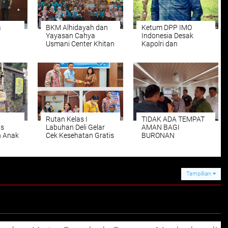
a
BKM Alhidayah dan
Ketum DPP IMO
Yayasan Cahya
Indonesia Desak
Usmani Center Khitan
Kapolri dan
60 Anak Yatim dan
Kapoldasu Ambil
APBN
Dhuafa
Langkah Tegas Atas
tra
Gugatan Arjoni
Rutan Kelas I
TIDAK ADA TEMPAT
us
Labuhan Deli Gelar
AMAN BAGI
 Anak
Cek Kesehatan Gratis
BURONAN
status
untuk Masyarakat,
KEJAKSAAN
mun
Pengunjung, dan
por
Pegawai
Tampilkan