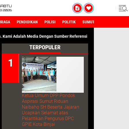
SABTU
8 2026
HRAGA
PENDIDIKAN
POLISI
POLITIK
SUMUT
dia Dengan Sumber Referensi Terpercaya.
TERPOPULER
Ketua Umum DPP Pondok
Aspirasi Sumut Riduan
Naibaho SH Beserta Jajaran
Ucapkan Selamat atas
Pelantikan Pengurus DPC
GPIE Kota Binjai