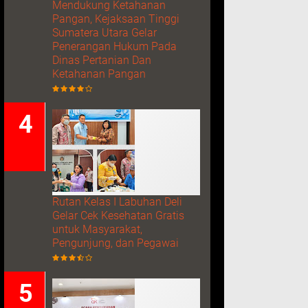
Mendukung Ketahanan
Pangan, Kejaksaan Tinggi
Sumatera Utara Gelar
Penerangan Hukum Pada
Dinas Pertanian Dan
Ketahanan Pangan
Rutan Kelas I Labuhan Deli
Gelar Cek Kesehatan Gratis
untuk Masyarakat,
Pengunjung, dan Pegawai