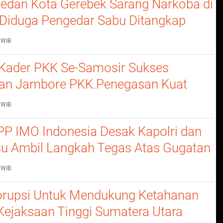
edan Kota Gerebek Sarang Narkoba di
, Diduga Pengedar Sabu Ditangkap
Barang Bukti
 WIB
Kader PKK Se-Samosir Sukses
an Jambore PKK.Penegasan Kuat
erempuan Dalam Membangun
 WIB
P IMO Indonesia Desak Kapolri dan
u Ambil Langkah Tegas Atas Gugatan
 WIB
rupsi Untuk Mendukung Ketahanan
Kejaksaan Tinggi Sumatera Utara