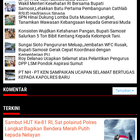
Wakil Menteri Kesehatan RI Bersama Bupati
Samosir,Letakkan Batu Pertama Pembangunan Cathlab
RSUD Hadrianus Sinaga.
SPN Hinai Dukung Lomba Duta Museum Langkat,
Tanamkan Wawasan Kebangsaan kepada Generasi Muda
Konsisten Wujdkan Ketahanan Pangan, Bupati Samosir
Salurkan 5 Ton Bibit Kentang Kepada Kelompok Tani.
Sungai Sioto Pangururan Meluap,Jembatan WFC Rusak,
Bupati Samosir Gerak Cepat Koordinasi dengan
Kementerian PU
Roy Delanao Ucapkan Selamat atas Pelantikan Pengurus
DPP LSM Pondok Aspirasi Sumut
PT NH - PT KEN SAMPAIKAN UCAPAN SELAMAT BERTUGAS
KEPADA KAPOLRES BARU
KOMENTAR
Tampilkan
TERKINI
Sambut HUT Ke-81 RI, Sat polairud Polres
Langkat Bagikan Bendera Merah Putih
kepada Nelayan