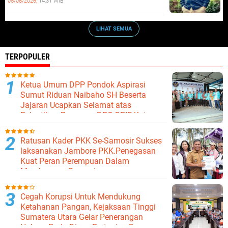
05/08/2026,
14:31 WIB
LIHAT SEMUA
TERPOPULER
Ketua Umum DPP Pondok Aspirasi
Sumut Riduan Naibaho SH Beserta
Jajaran Ucapkan Selamat atas
Pelantikan Pengurus DPC GPIE Kota
Binjai
Ratusan Kader PKK Se-Samosir Sukses
laksanakan Jambore PKK.Penegasan
Kuat Peran Perempuan Dalam
Membangun Samosir.
Cegah Korupsi Untuk Mendukung
Ketahanan Pangan, Kejaksaan Tinggi
Sumatera Utara Gelar Penerangan
Hukum Pada Dinas Pertanian Dan