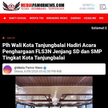
SABTU
8 08 2026
BAKTI SOSIAL
BERITA TNI
BREAKING NEWS
DAERAH
HEADLINE
KRIMI
Selamat Datang 
›
daerah
Plh Wali Kota Tanjungbalai Hadiri Acara Penghargaan FLS3N Jenjang SD dan SMP Tingkat Kota Tanjungbalai
Plh Wali Kota Tanjungbalai Hadiri Acara
Penghargaan FLS3N Jenjang SD dan SMP
Tingkat Kota Tanjungbalai
Media Pamor News
Selasa, 6/09/2026 05:42:00 PM WIB