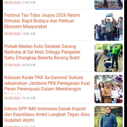
08/08/2026,
21:49 WIB
Festival Tao Toba Joujou 2026 Resmi
Dimulai, Rajut Budaya dan Perkuat
Ekonomi Masyarakat
08/08/2026,
14:39 WIB
Polsek Medan Kota Gerebek Sarang
Narkoba di Sei Mati, Diduga Pengedar
Sabu Ditangkap Beserta Barang Bukti
07/08/2026,
16:05 WIB
Ratusan Kader PKK Se-Samosir Sukses
laksanakan Jambore PKK.Penegasan Kuat
Peran Perempuan Dalam Membangun
Samosir.
06/08/2026,
15:16 WIB
Ketum DPP IMO Indonesia Desak Kapolri
dan Kapoldasu Ambil Langkah Tegas Atas
Gugatan Arjoni