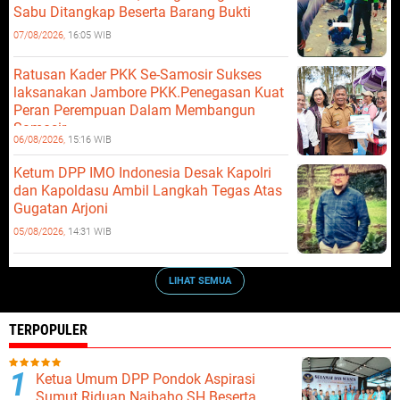
Sabu Ditangkap Beserta Barang Bukti
07/08/2026,
16:05 WIB
Ratusan Kader PKK Se-Samosir Sukses
laksanakan Jambore PKK.Penegasan Kuat
Peran Perempuan Dalam Membangun
Samosir.
06/08/2026,
15:16 WIB
Ketum DPP IMO Indonesia Desak Kapolri
dan Kapoldasu Ambil Langkah Tegas Atas
Gugatan Arjoni
05/08/2026,
14:31 WIB
LIHAT SEMUA
TERPOPULER
Ketua Umum DPP Pondok Aspirasi
Sumut Riduan Naibaho SH Beserta