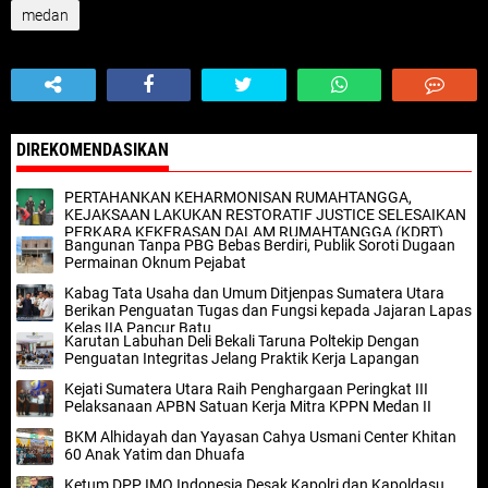
medan
DIREKOMENDASIKAN
PERTAHANKAN KEHARMONISAN RUMAHTANGGA,
KEJAKSAAN LAKUKAN RESTORATIF JUSTICE SELESAIKAN
PERKARA KEKERASAN DALAM RUMAHTANGGA (KDRT)
Bangunan Tanpa PBG Bebas Berdiri, Publik Soroti Dugaan
Permainan Oknum Pejabat
Kabag Tata Usaha dan Umum Ditjenpas Sumatera Utara
Berikan Penguatan Tugas dan Fungsi kepada Jajaran Lapas
Kelas IIA Pancur Batu
Karutan Labuhan Deli Bekali Taruna Poltekip Dengan
Penguatan Integritas Jelang Praktik Kerja Lapangan
Kejati Sumatera Utara Raih Penghargaan Peringkat III
Pelaksanaan APBN Satuan Kerja Mitra KPPN Medan II
BKM Alhidayah dan Yayasan Cahya Usmani Center Khitan
60 Anak Yatim dan Dhuafa
Ketum DPP IMO Indonesia Desak Kapolri dan Kapoldasu