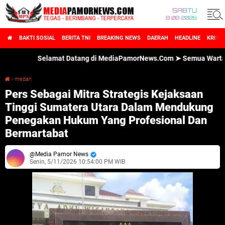
SABTU
8 08 2026
BAKTI SOSIAL
BERITA TNI
BREAKING NEWS
DAERAH
HEADLINE
KRIMI
Selamat Datang di MediaPamorNews.Com ➤ Semua Wartawan Med
›
medan
Pers Sebagai Mitra Strategis Kejaksaan Tinggi Sumatera Utara Dalam Mendukung Penegakan Hukum Yang Profesional Dan Bermartabat
Pers Sebagai Mitra Strategis Kejaksaan
Tinggi Sumatera Utara Dalam Mendukung
Penegakan Hukum Yang Profesional Dan
Bermartabat
Media Pamor News
Senin, 5/11/2026 10:54:00 PM WIB