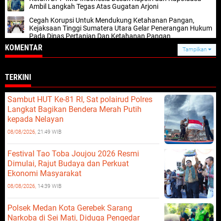
Ambil Langkah Tegas Atas Gugatan Arjoni
Cegah Korupsi Untuk Mendukung Ketahanan Pangan,
Kejaksaan Tinggi Sumatera Utara Gelar Penerangan Hukum
Pada Dinas Pertanian Dan Ketahanan Pangan
KOMENTAR
Tampilkan
TERKINI
Sambut HUT Ke-81 RI, Sat polairud Polres
Langkat Bagikan Bendera Merah Putih
kepada Nelayan
08/08/2026,
21:49 WIB
Festival Tao Toba Joujou 2026 Resmi
Dimulai, Rajut Budaya dan Perkuat
Ekonomi Masyarakat
08/08/2026,
14:39 WIB
Polsek Medan Kota Gerebek Sarang
Narkoba di Sei Mati, Diduga Pengedar