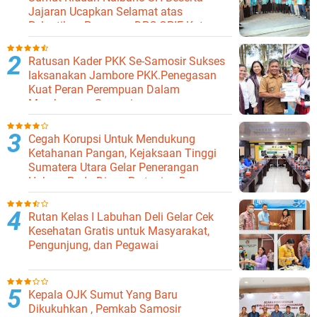
Jajaran Ucapkan Selamat atas
Pelantikan Pengurus DPC GPIE Kota
Binjai
Ratusan Kader PKK Se-Samosir Sukses
laksanakan Jambore PKK.Penegasan
Kuat Peran Perempuan Dalam
Membangun Samosir.
Cegah Korupsi Untuk Mendukung
Ketahanan Pangan, Kejaksaan Tinggi
Sumatera Utara Gelar Penerangan
Hukum Pada Dinas Pertanian Dan
Ketahanan Pangan
Rutan Kelas I Labuhan Deli Gelar Cek
Kesehatan Gratis untuk Masyarakat,
Pengunjung, dan Pegawai
Kepala OJK Sumut Yang Baru
Dikukuhkan , Pemkab Samosir