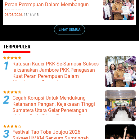
Peran Perempuan Dalam Membangun
Samosir.
06/08/2026,
15:16 WIB
LIHAT SEMUA
TERPOPULER
Ratusan Kader PKK Se-Samosir Sukses
laksanakan Jambore PKK.Penegasan
Kuat Peran Perempuan Dalam
Membangun Samosir.
Cegah Korupsi Untuk Mendukung
Ketahanan Pangan, Kejaksaan Tinggi
Sumatera Utara Gelar Penerangan
Hukum Pada Dinas Pertanian Dan
Ketahanan Pangan
Festival Tao Toba Joujou 2026
Sukses,UMKM Senyum Sumringah,