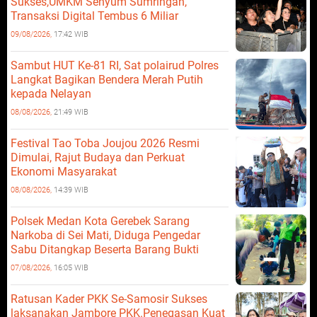
Sukses,UMKM Senyum Sumringah,
Transaksi Digital Tembus 6 Miliar
09/08/2026,
17:42 WIB
Sambut HUT Ke-81 RI, Sat polairud Polres
Langkat Bagikan Bendera Merah Putih
kepada Nelayan
08/08/2026,
21:49 WIB
Festival Tao Toba Joujou 2026 Resmi
Dimulai, Rajut Budaya dan Perkuat
Ekonomi Masyarakat
08/08/2026,
14:39 WIB
Polsek Medan Kota Gerebek Sarang
Narkoba di Sei Mati, Diduga Pengedar
Sabu Ditangkap Beserta Barang Bukti
07/08/2026,
16:05 WIB
Ratusan Kader PKK Se-Samosir Sukses
laksanakan Jambore PKK.Penegasan Kuat