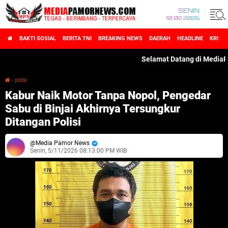
SENIN
10 08 2026
BAKTI SOSIAL
BERITA TNI
BREAKING NEWS
DAERAH
HEADLINE
KRIMI
Selamat Datang di MediaPamorN
›
polisi
Kabur Naik Motor Tanpa Nopol, Pengedar Sabu di Binjai Akhirnya Tersungkur Ditangan Polisi
Kabur Naik Motor Tanpa Nopol, Pengedar
Sabu di Binjai Akhirnya Tersungkur
Ditangan Polisi
Media Pamor News
Senin, 5/11/2026 08:13:00 PM WIB