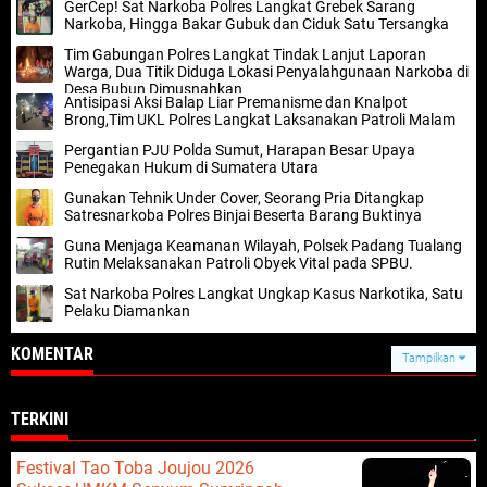
GerCep! Sat Narkoba Polres Langkat Grebek Sarang
Narkoba, Hingga Bakar Gubuk dan Ciduk Satu Tersangka
Tim Gabungan Polres Langkat Tindak Lanjut Laporan
Warga, Dua Titik Diduga Lokasi Penyalahgunaan Narkoba di
Desa Bubun Dimusnahkan
Antisipasi Aksi Balap Liar Premanisme dan Knalpot
Brong,Tim UKL Polres Langkat Laksanakan Patroli Malam
Pergantian PJU Polda Sumut, Harapan Besar Upaya
Penegakan Hukum di Sumatera Utara
Gunakan Tehnik Under Cover, Seorang Pria Ditangkap
Satresnarkoba Polres Binjai Beserta Barang Buktinya ‎
Guna Menjaga Keamanan Wilayah, Polsek Padang Tualang
Rutin Melaksanakan Patroli Obyek Vital pada SPBU.
Sat Narkoba Polres Langkat Ungkap Kasus Narkotika, Satu
Pelaku Diamankan
KOMENTAR
Tampilkan
TERKINI
Festival Tao Toba Joujou 2026