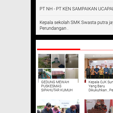
PT NH - PT KEN SAMPAIKAN UCAP
Kepala sekolah SMK Swasta putra jay
Perundangan .
DIREKOMENDASIKAN
GEDUNG MEWAH
Kepala OJK Su
PUSKESMAS
Yang Baru
SIPAHUTAR KUMUH
Dikukuhkan , 
MOBILER RUSAK
Samosir Harap
MAMFAAT DANA BOK
Dukungan bagi
DAN JKN DI DESAK
Pertumbuhan
USUT KEJARI
Ekonomi Daera