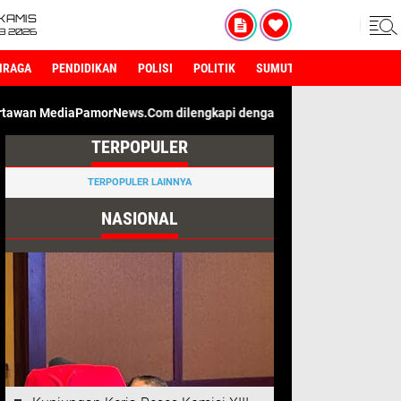
KAMIS
8 2026
HRAGA
PENDIDIKAN
POLISI
POLITIK
SUMUT
morNews.Com dilengkapi dengan ID Card Wartawan. Kami Adalah Me
TERPOPULER
TERPOPULER LAINNYA
NASIONAL