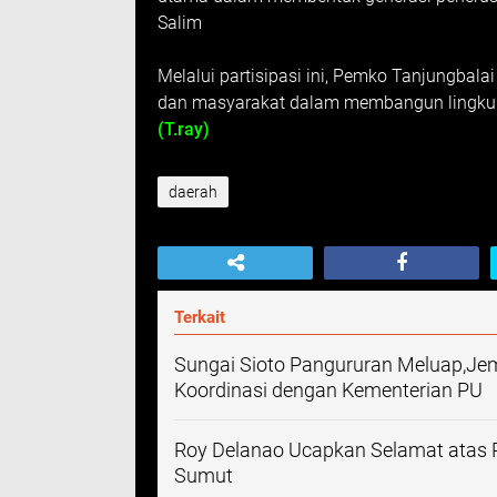
Salim
Melalui partisipasi ini, Pemko Tanjungbala
dan masyarakat dalam membangun lingkunga
(T.ray)
daerah
Terkait
Sungai Sioto Pangururan Meluap,Je
Koordinasi dengan Kementerian PU
Roy Delanao Ucapkan Selamat atas 
Sumut