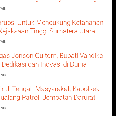
 WIB
rupsi Untuk Mendukung Ketahanan
Kejaksaan Tinggi Sumatera Utara
nerangan Hukum Pada Dinas
 WIB
n Dan Ketahanan Pangan
gas Jonson Gultom, Bupati Vandiko
 Dedikasi dan Inovasi di Dunia
an
 WIB
dir di Tengah Masyarakat, Kapolsek
ualang Patroli Jembatan Darurat
wang Tangkahan
 WIB