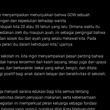
alim menyampaikan menunjukkan bahwa GOW sebuah
uangan dan kepedulian terhadap wanita
ehidupan kita 20 atau 30 tahun yang lalu. Dimana waktu itu
sediakan oleh ibu maupun ayah, ini sebagai pengingat bahwa
s dari sosok ibu dan ayah yang selalu merawat kita. Pada
 peran ibu dalam kehidupan kita," ujarnya
 sekolah ini, kita ingin menyampaikan pesan penting bahwa
dak hanya tercermin dari kasih sayang, tetapi juga dari upaya
 dan berkarakter. bekal yang sehat, bergizi, dan ditata
positif bagi anak dalam belajar dan beraktivitas di sekolah,
uga menjadi sarana edukasi bagi kita semua tentang
reativitas dalam penyajian makanan, serta kebersamaan
 kegiatan ini memperkuat peran keluarga sebagai fondasi
 bangsa yang unggul, pungkas Wali Kota Mahyaruddin