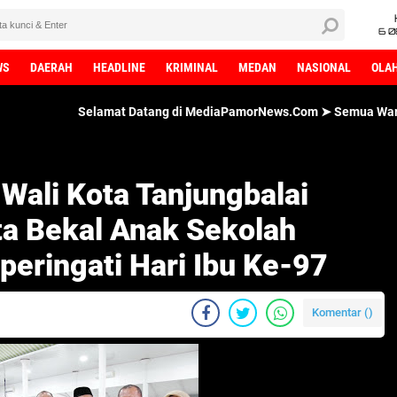
6 0
WS
DAERAH
HEADLINE
KRIMINAL
MEDAN
NASIONAL
OLA
Selamat Datang di MediaPamorNews.Com ➤ Semua Wartawan MediaPa
 Wali Kota Tanjungbalai
a Bekal Anak Sekolah
ringati Hari Ibu Ke-97
Komentar (
)