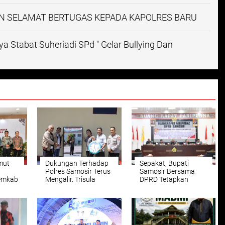
AN SELAMAT BERTUGAS KEPADA KAPOLRES BARU
a Stabat Suheriadi SPd " Gelar Bullying Dan
mut
Dukungan Terhadap
Sepakat, Bupati
Polres Samosir Terus
Samosir Bersama
Pemkab
Mengalir. Trisula
DPRD Tetapkan
kan
Integritas Sampaikan
Perda
Cindera Mata Jam
Pertanggungjawaban
dan Cermin Kepada
Pelaksanaan APBD
h
Kapolres Samosir.
Tahun Anggaran
2025 dan Perda