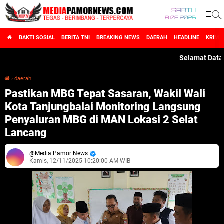
SABTU
8 08 2026
BAKTI SOSIAL
BERITA TNI
BREAKING NEWS
DAERAH
HEADLINE
KRIMI
Selamat Datang di 
›
daerah
Pastikan MBG Tepat Sasaran, Wakil Wali Kota Tanjungbalai Monitoring Langsung Penyaluran MBG di MAN Lokasi 2 Selat Lancang
Pastikan MBG Tepat Sasaran, Wakil Wali
Kota Tanjungbalai Monitoring Langsung
Penyaluran MBG di MAN Lokasi 2 Selat
Lancang
Media Pamor News
Kamis, 12/11/2025 10:20:00 AM WIB