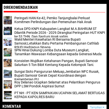
DIREKOMENDASIKAN
Peringati HAN Ke-42, Pemko Tanjungbalai Perkuat
Komitmen Perlindungan dan Pemenuhan Hak Anak
Ketua DPD KNPI Kabupaten Langkat M.A.BAHRUM ST
Dilantik Periode 2026 - 2029.Dirangkai Peringatan HUT KNPI
ke 53 THN.,Dan Santuni Anak yatim.
Wakil Menteri Kesehatan RI Bersama Bupati
Samosir,Letakkan Batu Pertama Pembangunan Cathlab
RSUD Hadrianus Sinaga.
SPN Hinai Dukung Lomba Duta Museum Langkat,
Tanamkan Wawasan Kebangsaan kepada Generasi Muda
Konsisten Wujdkan Ketahanan Pangan, Bupati Samosir
Salurkan 5 Ton Bibit Kentang Kepada Kelompok Tani.
Sungai Sioto Pangururan Meluap,Jembatan WFC Rusak,
Bupati Samosir Gerak Cepat Koordinasi dengan
Kementerian PU
Roy Delanao Ucapkan Selamat atas Pelantikan Pengurus
DPP LSM Pondok Aspirasi Sumut
PT NH - PT KEN SAMPAIKAN UCAPAN SELAMAT BERTUGAS
KEPADA KAPOLRES BARU
KOMENTAR
Tampilkan