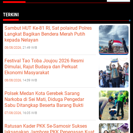
TERKINI
Sambut HUT Ke-81 RI, Sat polairud Polres
Langkat Bagikan Bendera Merah Putih
kepada Nelayan
08/08/2026,
21:49 WIB
Festival Tao Toba Joujou 2026 Resmi
Dimulai, Rajut Budaya dan Perkuat
Ekonomi Masyarakat
08/08/2026,
14:39 WIB
Polsek Medan Kota Gerebek Sarang
Narkoba di Sei Mati, Diduga Pengedar
Sabu Ditangkap Beserta Barang Bukti
07/08/2026,
16:05 WIB
Ratusan Kader PKK Se-Samosir Sukses
laksanakan Jambore PKK.Penegasan Kuat