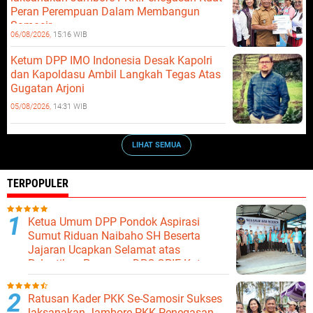
Peran Perempuan Dalam Membangun
Samosir.
06/08/2026,
15:16 WIB
Ketum DPP IMO Indonesia Desak Kapolri
dan Kapoldasu Ambil Langkah Tegas Atas
Gugatan Arjoni
05/08/2026,
14:31 WIB
LIHAT SEMUA
TERPOPULER
Ketua Umum DPP Pondok Aspirasi
Sumut Riduan Naibaho SH Beserta
Jajaran Ucapkan Selamat atas
Pelantikan Pengurus DPC GPIE Kota
Binjai
Ratusan Kader PKK Se-Samosir Sukses
laksanakan Jambore PKK.Penegasan