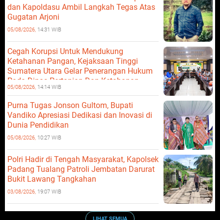
dan Kapoldasu Ambil Langkah Tegas Atas
Gugatan Arjoni
05/08/2026,
14:31 WIB
Cegah Korupsi Untuk Mendukung
Ketahanan Pangan, Kejaksaan Tinggi
Sumatera Utara Gelar Penerangan Hukum
Pada Dinas Pertanian Dan Ketahanan
05/08/2026,
14:14 WIB
Pangan
Purna Tugas Jonson Gultom, Bupati
Vandiko Apresiasi Dedikasi dan Inovasi di
Dunia Pendidikan
05/08/2026,
10:27 WIB
Polri Hadir di Tengah Masyarakat, Kapolsek
Padang Tualang Patroli Jembatan Darurat
Bukit Lawang Tangkahan
03/08/2026,
19:07 WIB
LIHAT SEMUA