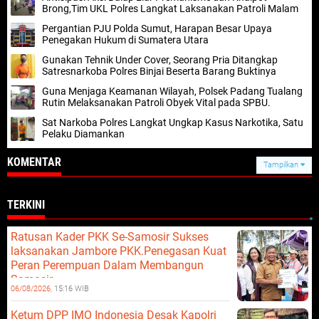
Brong,Tim UKL Polres Langkat Laksanakan Patroli Malam
Pergantian PJU Polda Sumut, Harapan Besar Upaya
Penegakan Hukum di Sumatera Utara
Gunakan Tehnik Under Cover, Seorang Pria Ditangkap
Satresnarkoba Polres Binjai Beserta Barang Buktinya ‎
Guna Menjaga Keamanan Wilayah, Polsek Padang Tualang
Rutin Melaksanakan Patroli Obyek Vital pada SPBU.
Sat Narkoba Polres Langkat Ungkap Kasus Narkotika, Satu
Pelaku Diamankan
KOMENTAR
Tampilkan
TERKINI
Ratusan Kader PKK Se-Samosir Sukses
laksanakan Jambore PKK.Penegasan Kuat
Peran Perempuan Dalam Membangun
Samosir.
06/08/2026,
15:16 WIB
Ketum DPP IMO Indonesia Desak Kapolri