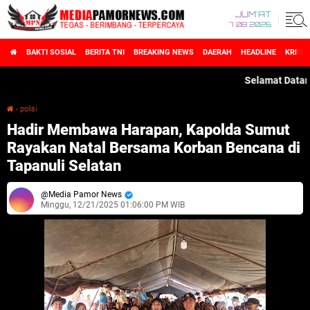
JUM'AT
7 08 2026
BAKTI SOSIAL
BERITA TNI
BREAKING NEWS
DAERAH
HEADLINE
KRIMI
Selamat Datang di M
›
polisi
Hadir Membawa Harapan, Kapolda Sumut Rayakan Natal Bersama Korban Bencana di Tapanuli Selatan
Hadir Membawa Harapan, Kapolda Sumut
Rayakan Natal Bersama Korban Bencana di
Tapanuli Selatan
Media Pamor News
Minggu, 12/21/2025 01:06:00 PM WIB