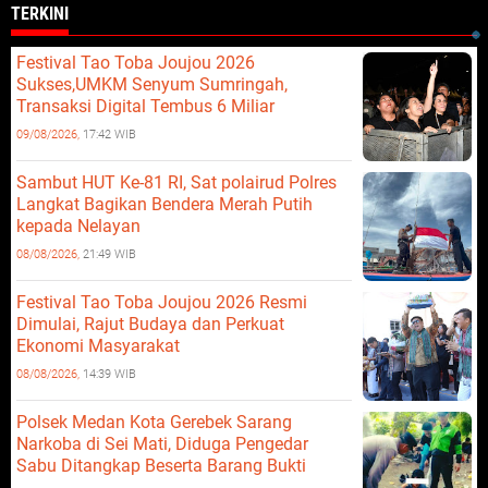
TERKINI
Festival Tao Toba Joujou 2026
Sukses,UMKM Senyum Sumringah,
Transaksi Digital Tembus 6 Miliar
09/08/2026,
17:42 WIB
Sambut HUT Ke-81 RI, Sat polairud Polres
Langkat Bagikan Bendera Merah Putih
kepada Nelayan
08/08/2026,
21:49 WIB
Festival Tao Toba Joujou 2026 Resmi
Dimulai, Rajut Budaya dan Perkuat
Ekonomi Masyarakat
08/08/2026,
14:39 WIB
Polsek Medan Kota Gerebek Sarang
Narkoba di Sei Mati, Diduga Pengedar
Sabu Ditangkap Beserta Barang Bukti