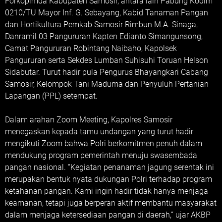
Forkopimda Kabupaten Samosir, antara lain Pabung Kodim
0210/TU Mayor Inf. G. Sebayang, Kabid Tanaman Pangan
dan Hortikultura Pemkab Samosir Rimbun M.A. Sinaga,
Danramil 03 Pangururan Kapten Edianto Simangunsong,
Camat Pangururan Robintang Naibaho, Kapolsek
Pangururan serta Sekdes Lumban Suhisuhi Toruan Helson
Sidabutar. Turut hadir pula Pengurus Bhayangkari Cabang
Samosir, Kelompok Tani Maduma dan Penyuluh Pertanian
Lapangan (PPL) setempat.
Dalam arahan Zoom Meeting, Kapolres Samosir
menegaskan kepada tamu undangan yang turut hadir
mengikuti Zoom bahwa Polri berkomitmen penuh dalam
mendukung program pemerintah menuju swasembada
pangan nasional. “Kegiatan penanaman jagung serentak ini
merupakan bentuk nyata dukungan Polri terhadap program
ketahanan pangan. Kami ingin hadir tidak hanya menjaga
keamanan, tetapi juga berperan aktif membantu masyarakat
dalam menjaga ketersediaan pangan di daerah,” ujar AKBP