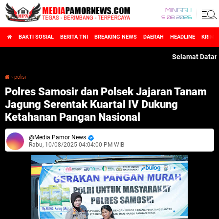
MINGGU
9 08 2026
BAKTI SOSIAL
BERITA TNI
BREAKING NEWS
DAERAH
HEADLINE
KRIMI
Selamat Datang di Me
›
polisi
Polres Samosir dan Polsek Jajaran Tanam Jagung Serentak Kuartal IV Dukung Ketahanan Pangan Nasional
Polres Samosir dan Polsek Jajaran Tanam
Jagung Serentak Kuartal IV Dukung
Ketahanan Pangan Nasional
Media Pamor News
Rabu, 10/08/2025 04:04:00 PM WIB