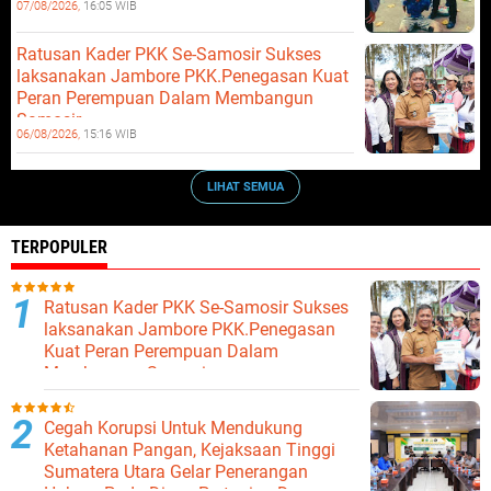
07/08/2026,
16:05 WIB
Ratusan Kader PKK Se-Samosir Sukses
laksanakan Jambore PKK.Penegasan Kuat
Peran Perempuan Dalam Membangun
Samosir.
06/08/2026,
15:16 WIB
LIHAT SEMUA
TERPOPULER
Ratusan Kader PKK Se-Samosir Sukses
laksanakan Jambore PKK.Penegasan
Kuat Peran Perempuan Dalam
Membangun Samosir.
Cegah Korupsi Untuk Mendukung
Ketahanan Pangan, Kejaksaan Tinggi
Sumatera Utara Gelar Penerangan