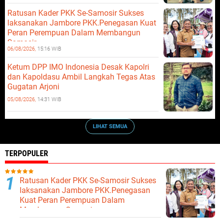
Ratusan Kader PKK Se-Samosir Sukses
laksanakan Jambore PKK.Penegasan Kuat
Peran Perempuan Dalam Membangun
Samosir.
06/08/2026,
15:16 WIB
Ketum DPP IMO Indonesia Desak Kapolri
dan Kapoldasu Ambil Langkah Tegas Atas
Gugatan Arjoni
05/08/2026,
14:31 WIB
LIHAT SEMUA
TERPOPULER
Ratusan Kader PKK Se-Samosir Sukses
laksanakan Jambore PKK.Penegasan
Kuat Peran Perempuan Dalam
Membangun Samosir.