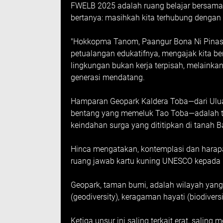
FWELB 2025 adalah ruang belajar bersama, 
bertanya: masihkah kita terhubung dengan t
"Hokkopma Tanom, Paangur Bona Ni Pinasam"
petualangan edukatifnya, mengajak kita 
lingkungan bukan kerja terpisah, melainka
generasi mendatang.
Hamparan Geopark Kaldera Toba—dari Uluan 
bentang yang memeluk Tao Toba—adalah tam
keindahan surga yang dititipkan di tanah B
Hinca mengatakan, kontemplasi dan harapa
ruang jawab kartu kuning UNESCO kepada 
Geopark, taman bumi, adalah wilayah yang
(geodiversity), keragaman hayati (biodivers
Ketiga unsur ini saling terkait erat, salin