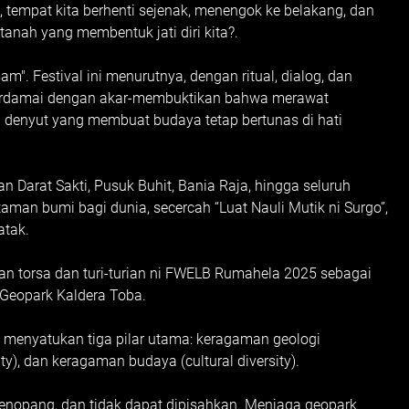
tempat kita berhenti sejenak, menengok ke belakang, dan
anah yang membentuk jati diri kita?.
. Festival ini menurutnya, dengan ritual, dialog, dan
berdamai dengan akar-membuktikan bahwa merawat
n denyut yang membuat budaya tetap bertunas di hati
Darat Sakti, Pusuk Buhit, Bania Raja, hingga seluruh
an bumi bagi dunia, secercah “Luat Nauli Mutik ni Surgo”,
atak.
n torsa dan turi-turian ni FWELB Rumahela 2025 sebagai
Geopark Kaldera Toba.
 menyatukan tiga pilar utama: keragaman geologi
ity), dan keragaman budaya (cultural diversity).
g menopang, dan tidak dapat dipisahkan. Menjaga geopark