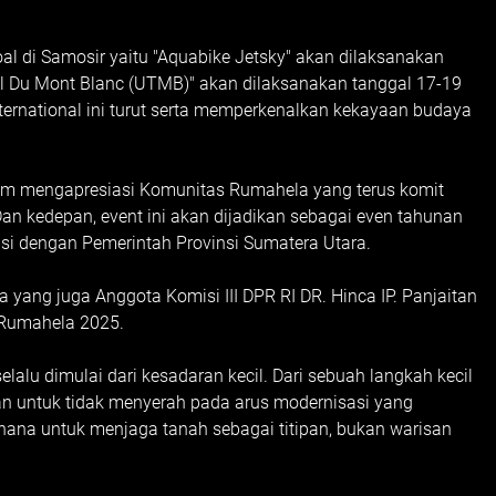
ioal di Samosir yaitu "Aquabike Jetsky" akan dilaksanakan
il Du Mont Blanc (UTMB)" akan dilaksanakan tanggal 17-19
nternational ini turut serta memperkenalkan kekayaan budaya
tom mengapresiasi Komunitas Rumahela yang terus komit
an kedepan, event ini akan dijadikan sebagai even tahunan
si dengan Pemerintah Provinsi Sumatera Utara.
ang juga Anggota Komisi III DPR RI DR. Hinca IP. Panjaitan
 Rumahela 2025.
alu dimulai dari kesadaran kecil. Dari sebuah langkah kecil
an untuk tidak menyerah pada arus modernisasi yang
rhana untuk menjaga tanah sebagai titipan, bukan warisan