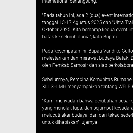
international berlangsung.
"Pada tahun ini, ada 2 (dua) event internat
tanggal 13-17 Agustus 2025 dan "Ultra Tra
Oktober 2025. Kita berharap kedua event i
batak ke seluruh dunia", kata Bupati.
Pada kesempatan ini, Bupati Vandiko Gul
melestarikan dan merawat budaya Batak. D
oleh Pemkab Samosir dan siap berkolabora
Sebelumnya, Pembina Komunitas Rumahela y
XIII, SH, MH menyampaikan tentang WELB
"Kami menyadari bahwa perubahan besar sel
yang menolak lupa, dari sejumput kesadar
melucuti akar budaya, dan dari tekad sede
untuk dihabiskan", ujarnya.