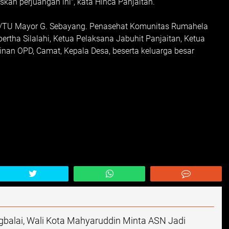
kan perjuangan ini", kata Hinca Panjaitan.
0/TU Mayor G. Sebayang. Penasehat Komunitas Rumahela
ertha Silalahi, Ketua Pelaksana Jabuhit Panjaitan, Ketua
an OPD, Camat, Kepala Desa, beserta keluarga besar
balai, Wali Kota Mahyaruddin Minta ASN Jadi