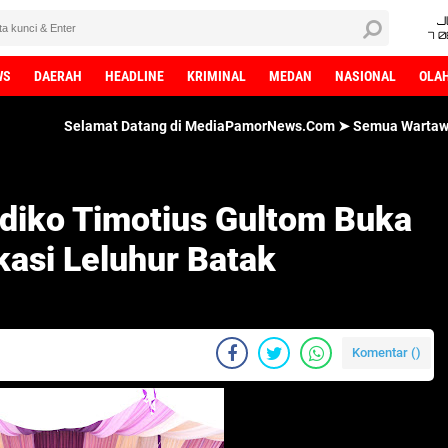
J
7 
WS
DAERAH
HEADLINE
KRIMINAL
MEDAN
NASIONAL
OLA
t Datang di MediaPamorNews.Com ➤ Semua Wartawan MediaPamorNews
ndiko Timotius Gultom Buka
kasi Leluhur Batak
Komentar (
)