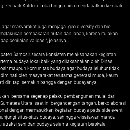
g Geopark Kaldera Toba hingga bisa mendapatkan kembali
ta agar masyarakat juga menjaga geo diversity dan bio
gi melakukan pembakaran hutan dan lahan, karena itu akan
p penilaian validasi", jelasnya.
bupaten Samosir secara konsisten melaksanakan kegiatan
bertema budaya lokal baik yang dilaksanakan oleh Dinas
sir maupun komunitas budaya agar budaya leluhur tidak
n diminati oleh masyarakat terutama generasi muda, kaum
jati diri tapi semakin bangga dengan budayanya.
akukan bersama segenap pelaku pembangunan mulai dari
Sumatera Utara, saat ini bergandengan tangan, berkolaborasi
ional dengan memasukkan kegiatan budaya pada side event,
unjungi situs-situs budaya, sehingga wisatawan manca
atraksi seni dan budaya selama kegiatan berskala