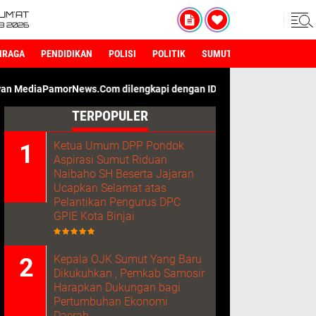
UM'AT
08 2026
HRAGA
PENDIDIKAN
POLISI
POLITIK
SUMUT
.Com dilengkapi dengan ID Card Wartawan. Kami Adalah Media Den
TERPOPULER
Ketua Umum DPP Pondok
Aspirasi Sumut Riduan
Naibaho SH Beserta Jajaran
Ucapkan Selamat atas
Pelantikan Pengurus DPC
GPIE Kota Binjai
Kepala OJK Sumut Yang Baru
Dikukuhkan , Pemkab Samosir
Harapkan Dukungan bagi
Pertumbuhan Ekonomi
Daerah