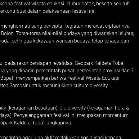
ana festival wisata edukasi leluhur batak, beserta seluruh
kontribusi dalam pelaksanaan festival ini.
ual menghormati sang pencipta, kegiatan merawat ciptaannya
on, Torsa-torsa nilai-nilai budaya yang diwariskan leluhur,
muda, sehingga kekayaan warisan budaya tetap terjaga dan
u, pada rakor persiapan revalidasi Geopark Kaldera Toba,
ra yang dihadiri pemerintah pusat, pemerintah provinsi dan 7
, Bupati menyampaikan bahwa Festival Wisata Edukasi
ten Samosir untuk menunjukkan culture diversity
sity (keragaman bebatuan), bio diversity (keragaman flora &
budaya). Penyelenggaraan festival ini merupakan momentum
opark Kaldera Toba", ungkapnya.
merintah agar juga aktif melakukan sosialisasi kepada