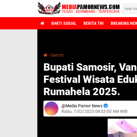
BAKTI SOSIAL
BERITA TNI
BREAKING NE
Selama
Bupati Samosir, Vandiko Timotius Gultom Buka Festival Wisata Edukasi Leluhur Batak Rumahela 2025.
›
daerah
Bupati Samosir, Va
Festival Wisata Edu
Rumahela 2025.
Media Pamor News
Rabu, 7/02/2025 08:53:00 AM WIB