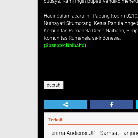
budaya. Kami ingin Bupati Vandiko menerus
Hadir dalam acara ini, Pabung Kodim 021
Nurhayati Situmorang. Ketua Panitia Angelb
Komunitas Rumahela Diego Naibaho, Pimpin
Komunitas Rumahela se-Indonesia.
(Sasnaek.Naibaho)
daerah
Terkait
Terima Audiensi UPT Samsat Tanjung