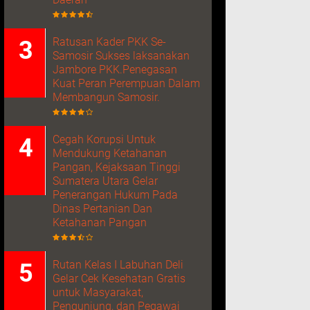
Ratusan Kader PKK Se-
Samosir Sukses laksanakan
Jambore PKK.Penegasan
Kuat Peran Perempuan Dalam
Membangun Samosir.
Cegah Korupsi Untuk
Mendukung Ketahanan
Pangan, Kejaksaan Tinggi
Sumatera Utara Gelar
Penerangan Hukum Pada
Dinas Pertanian Dan
Ketahanan Pangan
Rutan Kelas I Labuhan Deli
Gelar Cek Kesehatan Gratis
untuk Masyarakat,
Pengunjung, dan Pegawai