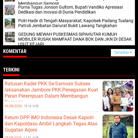
Membangun Samosir.
Purna Tugas Jonson Gultom, Bupati Vandiko Apresiasi
Dedikasi dan Inovasi di Dunia Pendidikan
Polri Hadir di Tengah Masyarakat, Kapolsek Padang Tualang
Patroli Jembatan Darurat Bukit Lawang Tangkahan
GEDUNG MEWAH PUSKESMAS SIPAHUTAR KUMUH
MOBILER RUSAK MAMFAAT DANA BOK DAN JKN DI DESAK
USUT KEJARI
KOMENTAR
Tampilkan
TERKINI
Ratusan Kader PKK Se-Samosir Sukses
laksanakan Jambore PKK.Penegasan Kuat
Peran Perempuan Dalam Membangun
Samosir.
06/08/2026,
15:16 WIB
Ketum DPP IMO Indonesia Desak Kapolri
dan Kapoldasu Ambil Langkah Tegas Atas
Gugatan Arjoni
05/08/2026,
14:31 WIB