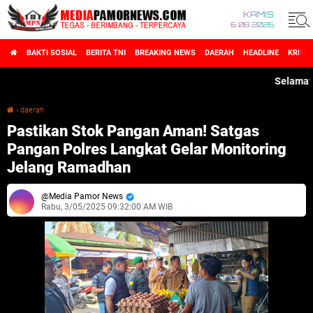
KAMIS
6 08 2026
BAKTI SOSIAL
BERITA TNI
BREAKING NEWS
DAERAH
HEADLINE
KRIMI
Selamat Data
›
daerah
Pastikan Stok Pangan Aman! Satgas Pangan Polres Langkat Gelar Monitoring Jelang Ramadhan
Pastikan Stok Pangan Aman! Satgas
Pangan Polres Langkat Gelar Monitoring
Jelang Ramadhan
Media Pamor News
Rabu, 3/05/2025 09:32:00 AM WIB