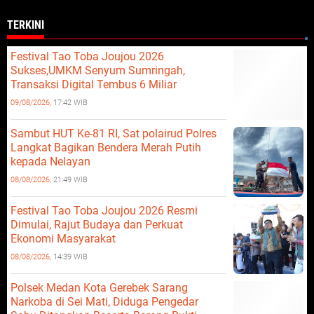
TERKINI
Festival Tao Toba Joujou 2026
Sukses,UMKM Senyum Sumringah,
Transaksi Digital Tembus 6 Miliar
09/08/2026,
17:42 WIB
Sambut HUT Ke-81 RI, Sat polairud Polres
Langkat Bagikan Bendera Merah Putih
kepada Nelayan
08/08/2026,
21:49 WIB
Festival Tao Toba Joujou 2026 Resmi
Dimulai, Rajut Budaya dan Perkuat
Ekonomi Masyarakat
08/08/2026,
14:39 WIB
Polsek Medan Kota Gerebek Sarang
Narkoba di Sei Mati, Diduga Pengedar