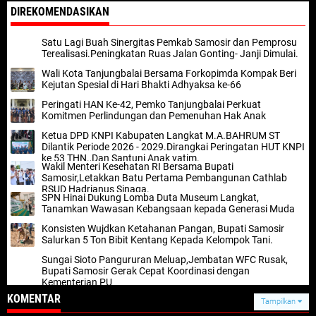
DIREKOMENDASIKAN
Satu Lagi Buah Sinergitas Pemkab Samosir dan Pemprosu
Terealisasi.Peningkatan Ruas Jalan Gonting- Janji Dimulai.
Wali Kota Tanjungbalai Bersama Forkopimda Kompak Beri
Kejutan Spesial di Hari Bhakti Adhyaksa ke-66
Peringati HAN Ke-42, Pemko Tanjungbalai Perkuat
Komitmen Perlindungan dan Pemenuhan Hak Anak
Ketua DPD KNPI Kabupaten Langkat M.A.BAHRUM ST
Dilantik Periode 2026 - 2029.Dirangkai Peringatan HUT KNPI
ke 53 THN.,Dan Santuni Anak yatim.
Wakil Menteri Kesehatan RI Bersama Bupati
Samosir,Letakkan Batu Pertama Pembangunan Cathlab
RSUD Hadrianus Sinaga.
SPN Hinai Dukung Lomba Duta Museum Langkat,
Tanamkan Wawasan Kebangsaan kepada Generasi Muda
Konsisten Wujdkan Ketahanan Pangan, Bupati Samosir
Salurkan 5 Ton Bibit Kentang Kepada Kelompok Tani.
Sungai Sioto Pangururan Meluap,Jembatan WFC Rusak,
Bupati Samosir Gerak Cepat Koordinasi dengan
Kementerian PU
KOMENTAR
Tampilkan