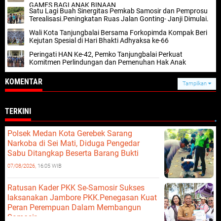
GAMES BAGI ANAK BINAAN
Satu Lagi Buah Sinergitas Pemkab Samosir dan Pemprosu
Terealisasi.Peningkatan Ruas Jalan Gonting- Janji Dimulai.
Wali Kota Tanjungbalai Bersama Forkopimda Kompak Beri
Kejutan Spesial di Hari Bhakti Adhyaksa ke-66
Peringati HAN Ke-42, Pemko Tanjungbalai Perkuat
Komitmen Perlindungan dan Pemenuhan Hak Anak
KOMENTAR
Tampilkan
TERKINI
Polsek Medan Kota Gerebek Sarang
Narkoba di Sei Mati, Diduga Pengedar
Sabu Ditangkap Beserta Barang Bukti
07/08/2026,
16:05 WIB
Ratusan Kader PKK Se-Samosir Sukses
laksanakan Jambore PKK.Penegasan Kuat
Peran Perempuan Dalam Membangun
Samosir.