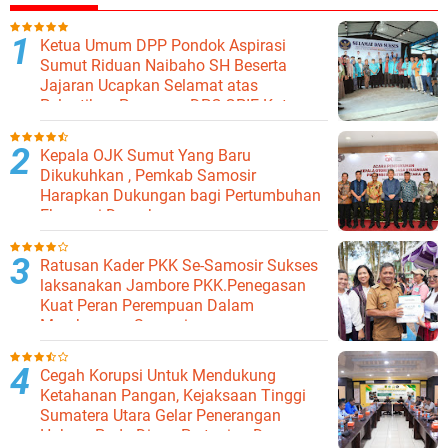
Ketua Umum DPP Pondok Aspirasi
Sumut Riduan Naibaho SH Beserta
Jajaran Ucapkan Selamat atas
Pelantikan Pengurus DPC GPIE Kota
Binjai
Kepala OJK Sumut Yang Baru
Dikukuhkan , Pemkab Samosir
Harapkan Dukungan bagi Pertumbuhan
Ekonomi Daerah
Ratusan Kader PKK Se-Samosir Sukses
laksanakan Jambore PKK.Penegasan
Kuat Peran Perempuan Dalam
Membangun Samosir.
Cegah Korupsi Untuk Mendukung
Ketahanan Pangan, Kejaksaan Tinggi
Sumatera Utara Gelar Penerangan
Hukum Pada Dinas Pertanian Dan