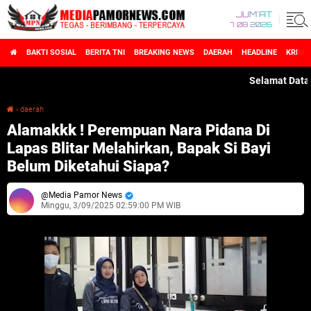
JUM'AT
7 08 2026
BAKTI SOSIAL
BERITA TNI
BREAKING NEWS
DAERAH
HEADLINE
KRIMI
Selamat Datang di
›
daerah
Alamakkk ! Perempuan Nara Pidana Di Lapas Blitar Melahirkan, Bapak Si Bayi Belum Diketahui Siapa?
Alamakkk ! Perempuan Nara Pidana Di
Lapas Blitar Melahirkan, Bapak Si Bayi
Belum Diketahui Siapa?
Media Pamor News
Minggu, 3/09/2025 02:59:00 PM WIB