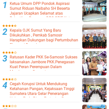
Ketua Umum DPP Pondok Aspirasi
Sumut Riduan Naibaho SH Beserta
Jajaran Ucapkan Selamat atas
Pelantikan Pengurus DPC GPIE Kota
Binjai
Kepala OJK Sumut Yang Baru
Dikukuhkan , Pemkab Samosir
Harapkan Dukungan bagi Pertumbuhan
Ekonomi Daerah
Ratusan Kader PKK Se-Samosir Sukses
laksanakan Jambore PKK.Penegasan
Kuat Peran Perempuan Dalam
Membangun Samosir.
Cegah Korupsi Untuk Mendukung
Ketahanan Pangan, Kejaksaan Tinggi
Sumatera Utara Gelar Penerangan
Hukum Pada Dinas Pertanian Dan
Ketahanan Pangan