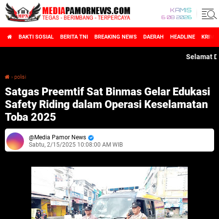
KAMIS
6 08 2026
BAKTI SOSIAL
BERITA TNI
BREAKING NEWS
DAERAH
HEADLINE
KRIMI
Selamat Datang
›
polisi
Satgas Preemtif Sat Binmas Gelar Edukasi Safety Riding dalam Operasi Keselamatan Toba 2025
Satgas Preemtif Sat Binmas Gelar Edukasi
Safety Riding dalam Operasi Keselamatan
Toba 2025
Media Pamor News
Sabtu, 2/15/2025 10:08:00 AM WIB