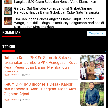
Langkat, 5,90 Gram Sabu dan Honda Vario Diamankan
GerCep! Sat Narkoba Polres Langkat Grebek Sarang
Narkoba, Hingga Bakar Gubuk dan Ciduk Satu Tersangka
Tim Gabungan Polres Langkat Tindak Lanjut Laporan
Warga, Dua Titik Diduga Lokasi Penyalahgunaan Narkoba di
Desa Bubun Dimusnahkan
KOMENTAR
Tampilkan
TERKINI
Ratusan Kader PKK Se-Samosir Sukses
laksanakan Jambore PKK.Penegasan Kuat
Peran Perempuan Dalam Membangun
Samosir.
06/08/2026,
15:16 WIB
Ketum DPP IMO Indonesia Desak Kapolri
dan Kapoldasu Ambil Langkah Tegas Atas
Gugatan Arjoni
05/08/2026,
14:31 WIB