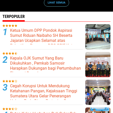
LIHAT SEMUA
TERPOPULER
Ketua Umum DPP Pondok Aspirasi
Sumut Riduan Naibaho SH Beserta
Jajaran Ucapkan Selamat atas
Pelantikan Pengurus DPC GPIE Kota
Binjai
Kepala OJK Sumut Yang Baru
Dikukuhkan , Pemkab Samosir
Harapkan Dukungan bagi Pertumbuhan
Ekonomi Daerah
Cegah Korupsi Untuk Mendukung
Ketahanan Pangan, Kejaksaan Tinggi
Sumatera Utara Gelar Penerangan
Hukum Pada Dinas Pertanian Dan
Ketahanan Pangan