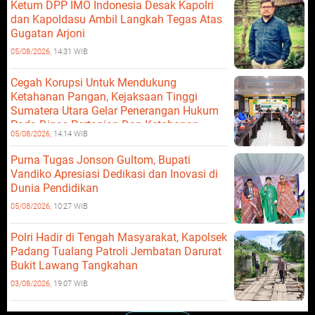
Ketum DPP IMO Indonesia Desak Kapolri
dan Kapoldasu Ambil Langkah Tegas Atas
Gugatan Arjoni
05/08/2026,
14:31 WIB
Cegah Korupsi Untuk Mendukung
Ketahanan Pangan, Kejaksaan Tinggi
Sumatera Utara Gelar Penerangan Hukum
Pada Dinas Pertanian Dan Ketahanan
05/08/2026,
14:14 WIB
Pangan
Purna Tugas Jonson Gultom, Bupati
Vandiko Apresiasi Dedikasi dan Inovasi di
Dunia Pendidikan
05/08/2026,
10:27 WIB
Polri Hadir di Tengah Masyarakat, Kapolsek
Padang Tualang Patroli Jembatan Darurat
Bukit Lawang Tangkahan
03/08/2026,
19:07 WIB