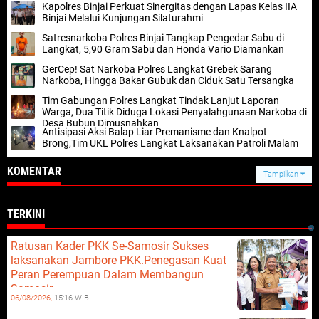
Kapolres Binjai Perkuat Sinergitas dengan Lapas Kelas IIA
Binjai Melalui Kunjungan Silaturahmi
Satresnarkoba Polres Binjai Tangkap Pengedar Sabu di
Langkat, 5,90 Gram Sabu dan Honda Vario Diamankan
GerCep! Sat Narkoba Polres Langkat Grebek Sarang
Narkoba, Hingga Bakar Gubuk dan Ciduk Satu Tersangka
Tim Gabungan Polres Langkat Tindak Lanjut Laporan
Warga, Dua Titik Diduga Lokasi Penyalahgunaan Narkoba di
Desa Bubun Dimusnahkan
Antisipasi Aksi Balap Liar Premanisme dan Knalpot
Brong,Tim UKL Polres Langkat Laksanakan Patroli Malam
KOMENTAR
Tampilkan
TERKINI
Ratusan Kader PKK Se-Samosir Sukses
laksanakan Jambore PKK.Penegasan Kuat
Peran Perempuan Dalam Membangun
Samosir.
06/08/2026,
15:16 WIB