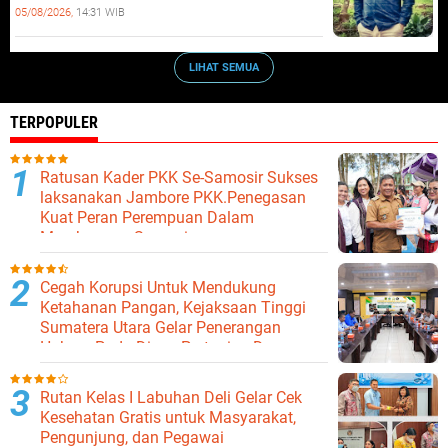
05/08/2026,
14:31 WIB
LIHAT SEMUA
TERPOPULER
Ratusan Kader PKK Se-Samosir Sukses
laksanakan Jambore PKK.Penegasan
Kuat Peran Perempuan Dalam
Membangun Samosir.
Cegah Korupsi Untuk Mendukung
Ketahanan Pangan, Kejaksaan Tinggi
Sumatera Utara Gelar Penerangan
Hukum Pada Dinas Pertanian Dan
Ketahanan Pangan
Rutan Kelas I Labuhan Deli Gelar Cek
Kesehatan Gratis untuk Masyarakat,
Pengunjung, dan Pegawai