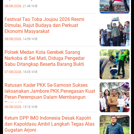
08/08/2026,
21:49 WIB
Festival Tao Toba Joujou 2026 Resmi
Dimulai, Rajut Budaya dan Perkuat
Ekonomi Masyarakat
08/08/2026,
14:39 WIB
Polsek Medan Kota Gerebek Sarang
Narkoba di Sei Mati, Diduga Pengedar
Sabu Ditangkap Beserta Barang Bukti
07/08/2026,
16:05 WIB
Ratusan Kader PKK Se-Samosir Sukses
laksanakan Jambore PKK.Penegasan Kuat
Peran Perempuan Dalam Membangun
Samosir.
06/08/2026,
15:16 WIB
Ketum DPP IMO Indonesia Desak Kapolri
dan Kapoldasu Ambil Langkah Tegas Atas
Gugatan Arjoni