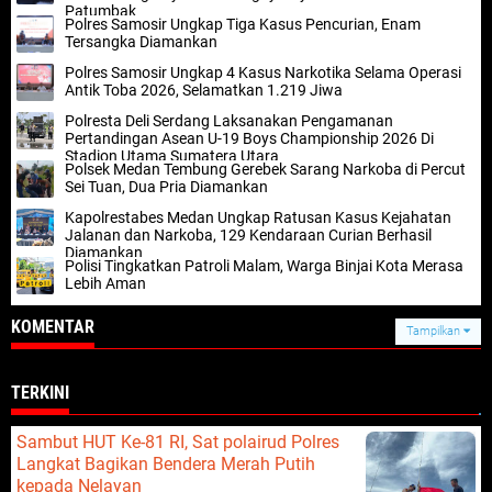
Patumbak
Polres Samosir Ungkap Tiga Kasus Pencurian, Enam
Tersangka Diamankan
Polres Samosir Ungkap 4 Kasus Narkotika Selama Operasi
Antik Toba 2026, Selamatkan 1.219 Jiwa
Polresta Deli Serdang Laksanakan Pengamanan
Pertandingan Asean U-19 Boys Championship 2026 Di
Stadion Utama Sumatera Utara
Polsek Medan Tembung Gerebek Sarang Narkoba di Percut
Sei Tuan, Dua Pria Diamankan
Kapolrestabes Medan Ungkap Ratusan Kasus Kejahatan
Jalanan dan Narkoba, 129 Kendaraan Curian Berhasil
Diamankan
Polisi Tingkatkan Patroli Malam, Warga Binjai Kota Merasa
Lebih Aman
KOMENTAR
Tampilkan
TERKINI
Sambut HUT Ke-81 RI, Sat polairud Polres
Langkat Bagikan Bendera Merah Putih
kepada Nelayan