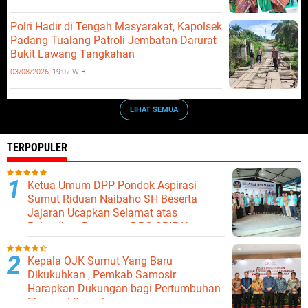
Polri Hadir di Tengah Masyarakat, Kapolsek
Padang Tualang Patroli Jembatan Darurat
Bukit Lawang Tangkahan
03/08/2026,
19:07 WIB
LIHAT SEMUA
TERPOPULER
Ketua Umum DPP Pondok Aspirasi
Sumut Riduan Naibaho SH Beserta
Jajaran Ucapkan Selamat atas
Pelantikan Pengurus DPC GPIE Kota
Binjai
Kepala OJK Sumut Yang Baru
Dikukuhkan , Pemkab Samosir
Harapkan Dukungan bagi Pertumbuhan
Ekonomi Daerah