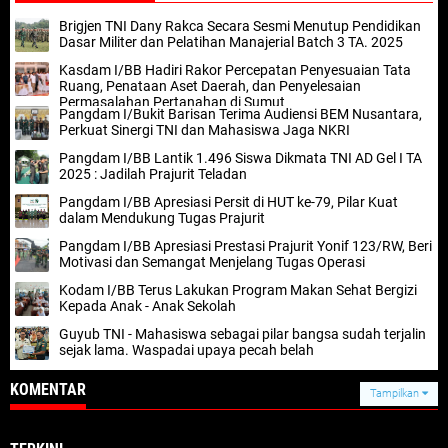
Brigjen TNI Dany Rakca Secara Sesmi Menutup Pendidikan
Dasar Militer dan Pelatihan Manajerial Batch 3 TA. 2025
Kasdam I/BB Hadiri Rakor Percepatan Penyesuaian Tata
Ruang, Penataan Aset Daerah, dan Penyelesaian
Permasalahan Pertanahan di Sumut
Pangdam I/Bukit Barisan Terima Audiensi BEM Nusantara,
Perkuat Sinergi TNI dan Mahasiswa Jaga NKRI
Pangdam I/BB Lantik 1.496 Siswa Dikmata TNI AD Gel I TA
2025 : Jadilah Prajurit Teladan
Pangdam I/BB Apresiasi Persit di HUT ke-79, Pilar Kuat
dalam Mendukung Tugas Prajurit
Pangdam I/BB Apresiasi Prestasi Prajurit Yonif 123/RW, Beri
Motivasi dan Semangat Menjelang Tugas Operasi
Kodam I/BB Terus Lakukan Program Makan Sehat Bergizi
Kepada Anak - Anak Sekolah
Guyub TNI - Mahasiswa sebagai pilar bangsa sudah terjalin
sejak lama. Waspadai upaya pecah belah
KOMENTAR
Tampilkan