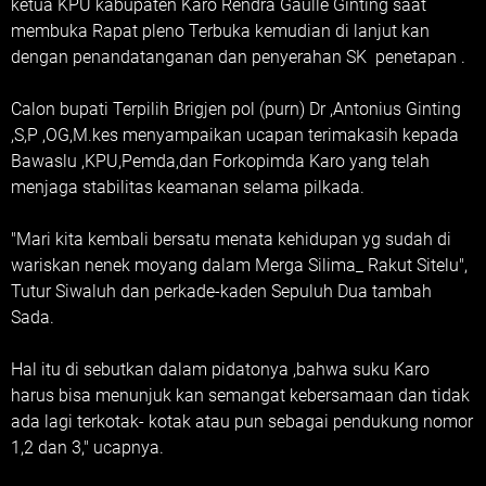
ketua KPU kabupaten Karo Rendra Gaulle Ginting saat
membuka Rapat pleno Terbuka kemudian di lanjut kan
dengan penandatanganan dan penyerahan SK penetapan .
Calon bupati Terpilih Brigjen pol (purn) Dr ,Antonius Ginting
,S,P ,OG,M.kes menyampaikan ucapan terimakasih kepada
Bawaslu ,KPU,Pemda,dan Forkopimda Karo yang telah
menjaga stabilitas keamanan selama pilkada.
"Mari kita kembali bersatu menata kehidupan yg sudah di
wariskan nenek moyang dalam Merga Silima_ Rakut Sitelu",
Tutur Siwaluh dan perkade-kaden Sepuluh Dua tambah
Sada.
Hal itu di sebutkan dalam pidatonya ,bahwa suku Karo
harus bisa menunjuk kan semangat kebersamaan dan tidak
ada lagi terkotak- kotak atau pun sebagai pendukung nomor
1,2 dan 3," ucapnya.