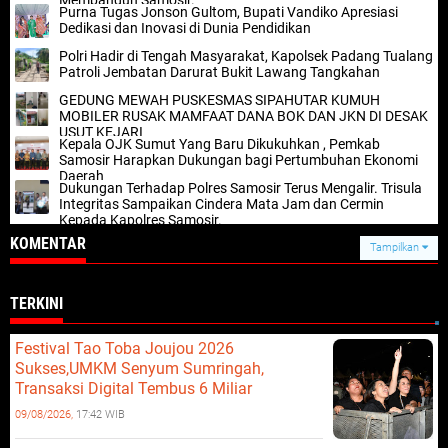
Membangun Samosir.
Purna Tugas Jonson Gultom, Bupati Vandiko Apresiasi
Dedikasi dan Inovasi di Dunia Pendidikan
Polri Hadir di Tengah Masyarakat, Kapolsek Padang Tualang
Patroli Jembatan Darurat Bukit Lawang Tangkahan
GEDUNG MEWAH PUSKESMAS SIPAHUTAR KUMUH
MOBILER RUSAK MAMFAAT DANA BOK DAN JKN DI DESAK
USUT KEJARI
Kepala OJK Sumut Yang Baru Dikukuhkan , Pemkab
Samosir Harapkan Dukungan bagi Pertumbuhan Ekonomi
Daerah
Dukungan Terhadap Polres Samosir Terus Mengalir. Trisula
Integritas Sampaikan Cindera Mata Jam dan Cermin
Kepada Kapolres Samosir.
KOMENTAR
Tampilkan
TERKINI
Festival Tao Toba Joujou 2026
Sukses,UMKM Senyum Sumringah,
Transaksi Digital Tembus 6 Miliar
09/08/2026,
17:42 WIB