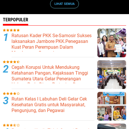
LIHAT SEMUA
TERPOPULER
Ratusan Kader PKK Se-Samosir Sukses
laksanakan Jambore PKK.Penegasan
Kuat Peran Perempuan Dalam
Membangun Samosir.
Cegah Korupsi Untuk Mendukung
Ketahanan Pangan, Kejaksaan Tinggi
Sumatera Utara Gelar Penerangan
Hukum Pada Dinas Pertanian Dan
Ketahanan Pangan
Rutan Kelas I Labuhan Deli Gelar Cek
Kesehatan Gratis untuk Masyarakat,
Pengunjung, dan Pegawai