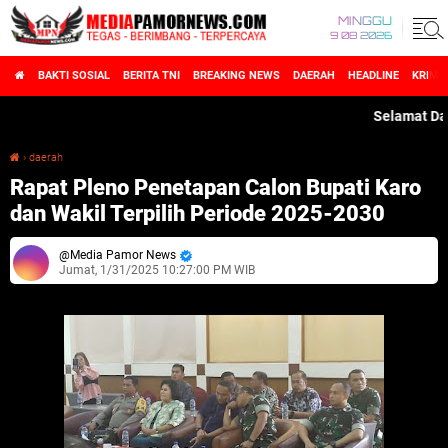
MINGGU
9 08 2026
BAKTI SOSIAL
BERITA TNI
BREAKING NEWS
DAERAH
HEADLINE
KRIMI
Selamat Datang 
›
daerah
Rapat Pleno Penetapan Calon Bupati Karo dan Wakil Terpilih Periode 2025-2030
Rapat Pleno Penetapan Calon Bupati Karo
dan Wakil Terpilih Periode 2025-2030
Media Pamor News
Jumat, 1/31/2025 10:27:00 PM WIB