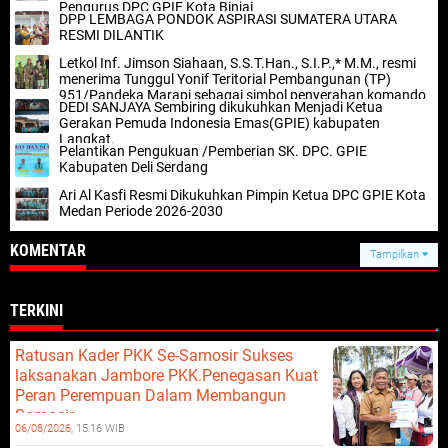
Pengurus DPC GPIE Kota Binjai
DPP LEMBAGA PONDOK ASPIRASI SUMATERA UTARA
RESMI DILANTIK
Letkol Inf. Jimson Siahaan, S.S.T.Han., S.I.P.,* M.M., resmi
menerima Tunggul Yonif Teritorial Pembangunan (TP)
951/Pandeka Marapi sebagai simbol penyerahan komando
DEDI SANJAYA Sembiring dikukuhkan Menjadi Ketua
satuan.
Gerakan Pemuda Indonesia Emas(GPIE) kabupaten
Langkat.
Pelantikan Pengukuan /Pemberian SK. DPC. GPIE
Kabupaten Deli Serdang
Ari Al Kasfi Resmi Dikukuhkan Pimpin Ketua DPC GPIE Kota
Medan Periode 2026-2030
KOMENTAR
Tampilkan
TERKINI
Ratusan Kader PKK Se-Samosir Sukses
laksanakan Jambore PKK.Penegasan Kuat
Peran Perempuan Dalam Membangun
Samosir.
06/08/2026,
15:16 WIB