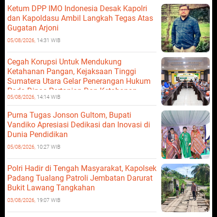
Ketum DPP IMO Indonesia Desak Kapolri
dan Kapoldasu Ambil Langkah Tegas Atas
Gugatan Arjoni
05/08/2026,
14:31 WIB
Cegah Korupsi Untuk Mendukung
Ketahanan Pangan, Kejaksaan Tinggi
Sumatera Utara Gelar Penerangan Hukum
Pada Dinas Pertanian Dan Ketahanan
05/08/2026,
14:14 WIB
Pangan
Purna Tugas Jonson Gultom, Bupati
Vandiko Apresiasi Dedikasi dan Inovasi di
Dunia Pendidikan
05/08/2026,
10:27 WIB
Polri Hadir di Tengah Masyarakat, Kapolsek
Padang Tualang Patroli Jembatan Darurat
Bukit Lawang Tangkahan
03/08/2026,
19:07 WIB