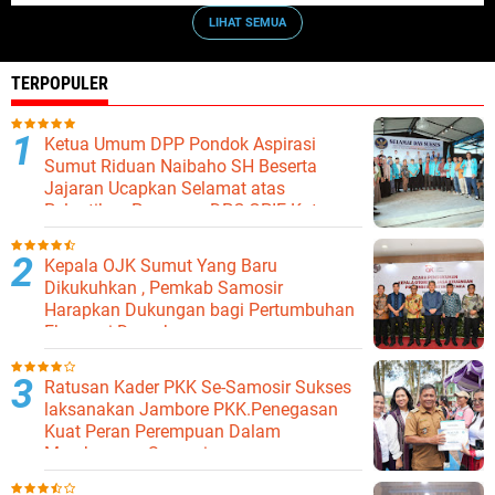
LIHAT SEMUA
TERPOPULER
Ketua Umum DPP Pondok Aspirasi
Sumut Riduan Naibaho SH Beserta
Jajaran Ucapkan Selamat atas
Pelantikan Pengurus DPC GPIE Kota
Binjai
Kepala OJK Sumut Yang Baru
Dikukuhkan , Pemkab Samosir
Harapkan Dukungan bagi Pertumbuhan
Ekonomi Daerah
Ratusan Kader PKK Se-Samosir Sukses
laksanakan Jambore PKK.Penegasan
Kuat Peran Perempuan Dalam
Membangun Samosir.