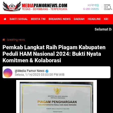
KAMIS
6 08 2026
BAKTI SOSIAL
BERITA TNI
BREAKING NEWS
DAERAH
HEADLINE
KRIMI
Selamat Datang 
›
breaking news
Pemkab Langkat Raih Piagam Kabupaten Peduli HAM Nasional 2024: Bukti Nyata Komitmen & Kolaborasi
Pemkab Langkat Raih Piagam Kabupaten
Peduli HAM Nasional 2024: Bukti Nyata
Komitmen & Kolaborasi
Media Pamor News
Selasa, 1/14/2025 03:03:00 PM WIB