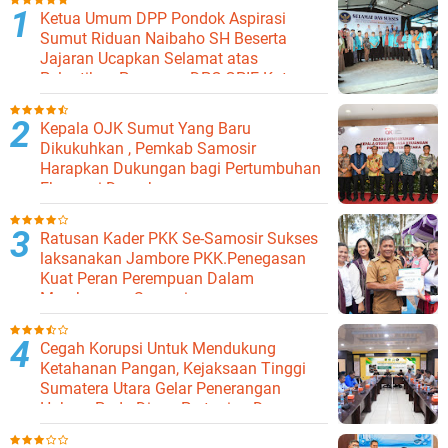
Ketua Umum DPP Pondok Aspirasi
Sumut Riduan Naibaho SH Beserta
Jajaran Ucapkan Selamat atas
Pelantikan Pengurus DPC GPIE Kota
Binjai
Kepala OJK Sumut Yang Baru
Dikukuhkan , Pemkab Samosir
Harapkan Dukungan bagi Pertumbuhan
Ekonomi Daerah
Ratusan Kader PKK Se-Samosir Sukses
laksanakan Jambore PKK.Penegasan
Kuat Peran Perempuan Dalam
Membangun Samosir.
Cegah Korupsi Untuk Mendukung
Ketahanan Pangan, Kejaksaan Tinggi
Sumatera Utara Gelar Penerangan
Hukum Pada Dinas Pertanian Dan
Ketahanan Pangan