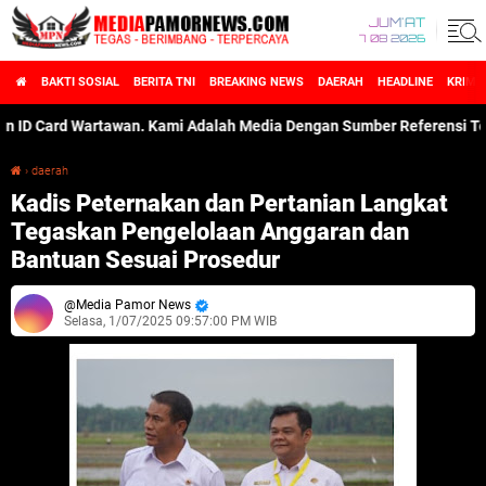
JUM'AT
7 08 2026
BAKTI SOSIAL
BERITA TNI
BREAKING NEWS
DAERAH
HEADLINE
KRIMI
rd Wartawan. Kami Adalah Media Dengan Sumber Referensi Terperc
›
daerah
Kadis Peternakan dan Pertanian Langkat Tegaskan Pengelolaan Anggaran dan Bantuan Sesuai Prosedur
Kadis Peternakan dan Pertanian Langkat
Tegaskan Pengelolaan Anggaran dan
Bantuan Sesuai Prosedur
Media Pamor News
Selasa, 1/07/2025 09:57:00 PM WIB