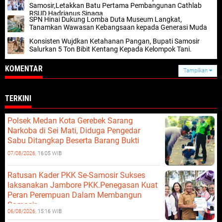
Samosir,Letakkan Batu Pertama Pembangunan Cathlab
RSUD Hadrianus Sinaga.
SPN Hinai Dukung Lomba Duta Museum Langkat,
Tanamkan Wawasan Kebangsaan kepada Generasi Muda
Konsisten Wujdkan Ketahanan Pangan, Bupati Samosir
Salurkan 5 Ton Bibit Kentang Kepada Kelompok Tani.
KOMENTAR
Tampilkan
TERKINI
Polsek Medan Kota Gerebek Sarang
Narkoba di Sei Mati, Diduga Pengedar
Sabu Ditangkap Beserta Barang Bukti
07/08/2026,
16:05 WIB
Ratusan Kader PKK Se-Samosir Sukses
laksanakan Jambore PKK.Penegasan Kuat
Peran Perempuan Dalam Membangun
Samosir.
06/08/2026,
15:16 WIB