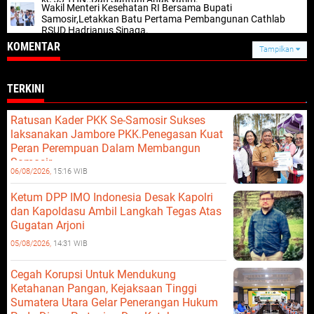
Wakil Menteri Kesehatan RI Bersama Bupati
Samosir,Letakkan Batu Pertama Pembangunan Cathlab
RSUD Hadrianus Sinaga.
KOMENTAR
Tampilkan
TERKINI
Ratusan Kader PKK Se-Samosir Sukses
laksanakan Jambore PKK.Penegasan Kuat
Peran Perempuan Dalam Membangun
Samosir.
06/08/2026,
15:16 WIB
Ketum DPP IMO Indonesia Desak Kapolri
dan Kapoldasu Ambil Langkah Tegas Atas
Gugatan Arjoni
05/08/2026,
14:31 WIB
Cegah Korupsi Untuk Mendukung
Ketahanan Pangan, Kejaksaan Tinggi
Sumatera Utara Gelar Penerangan Hukum