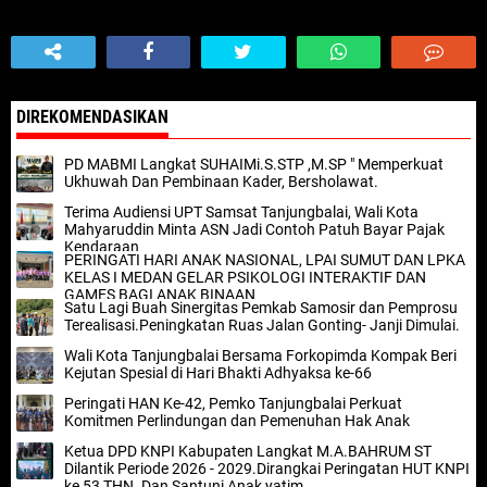
DIREKOMENDASIKAN
PD MABMI Langkat SUHAIMi.S.STP ,M.SP " Memperkuat
Ukhuwah Dan Pembinaan Kader, Bersholawat.
Terima Audiensi UPT Samsat Tanjungbalai, Wali Kota
Mahyaruddin Minta ASN Jadi Contoh Patuh Bayar Pajak
Kendaraan
PERINGATI HARI ANAK NASIONAL, LPAI SUMUT DAN LPKA
KELAS I MEDAN GELAR PSIKOLOGI INTERAKTIF DAN
GAMES BAGI ANAK BINAAN
Satu Lagi Buah Sinergitas Pemkab Samosir dan Pemprosu
Terealisasi.Peningkatan Ruas Jalan Gonting- Janji Dimulai.
Wali Kota Tanjungbalai Bersama Forkopimda Kompak Beri
Kejutan Spesial di Hari Bhakti Adhyaksa ke-66
Peringati HAN Ke-42, Pemko Tanjungbalai Perkuat
Komitmen Perlindungan dan Pemenuhan Hak Anak
Ketua DPD KNPI Kabupaten Langkat M.A.BAHRUM ST
Dilantik Periode 2026 - 2029.Dirangkai Peringatan HUT KNPI
ke 53 THN.,Dan Santuni Anak yatim.