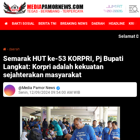
JUM'AT
7 08 2026
BAKTI SOSIAL
BERITA TNI
BREAKING NEWS
DAERAH
HEADLINE
KRIMI
Selamat Datang 
›
daerah
Semarak HUT ke-53 KORPRI, Pj Bupati Langkat: Korpri adalah kekuatan sejahterakan masyarakat
Semarak HUT ke-53 KORPRI, Pj Bupati
Langkat: Korpri adalah kekuatan
sejahterakan masyarakat
Media Pamor News
Senin, 12/09/2024 09:54:00 AM WIB