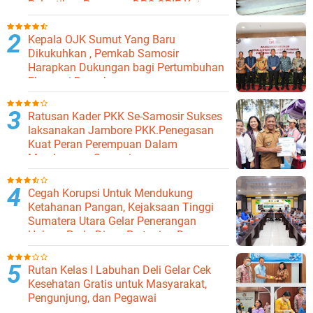
Pelantikan Pengurus DPC GPIE Kota
Binjai
Kepala OJK Sumut Yang Baru
Dikukuhkan , Pemkab Samosir
Harapkan Dukungan bagi Pertumbuhan
Ekonomi Daerah
Ratusan Kader PKK Se-Samosir Sukses
laksanakan Jambore PKK.Penegasan
Kuat Peran Perempuan Dalam
Membangun Samosir.
Cegah Korupsi Untuk Mendukung
Ketahanan Pangan, Kejaksaan Tinggi
Sumatera Utara Gelar Penerangan
Hukum Pada Dinas Pertanian Dan
Ketahanan Pangan
Rutan Kelas I Labuhan Deli Gelar Cek
Kesehatan Gratis untuk Masyarakat,
Pengunjung, dan Pegawai